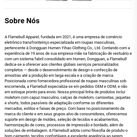
Sobre Nós
A Flamebull Apparel, fundada em 2021, é uma empresa de comércio
eletrônico transfronteiriço especializada em roupas masculinas,
pertencente à Dongguan Humen Yihao Clothing Co., Ltd. Contando com a
experiência de 19 anos de sua empresa-mãe na fabricação de vestuário e
com um sistema fabril consolidado em Humen, Dongguan, a Flamebull
dedica-se a oferecer aos clientes globais serviços personalizados
completos — desde o desenvolvimento de design e confecção de
amostras até a produção em larga escala e a criação de marca.
Posicionada como fornecedora profissional de roupas masculinas sob
encomenda, a Flamebull especializa-se em pedidos OEM e ODM, e não
em estoque pronto para envio. Nossa principal linha de produtos inclui
moletom com capuz masculino, calças de moletom, camisetas, jaquetas
e shorts, todos passíveis de adaptação conforme os diferentes
mercados, estilos e faixas de preço. Com base no posicionamento da
marca do cliente e em seus grupos-alvo de consumidores, oferecemos
suporte em design de moldes, seleção de tecidos e acabamentos,
harmonização de cores, processos de impressão e bordado, além de
soluções de embalagem. A Flamebull adota como filosofia de produto o
bom caimento, tecidos confortáveis e excelente aparência ao serem