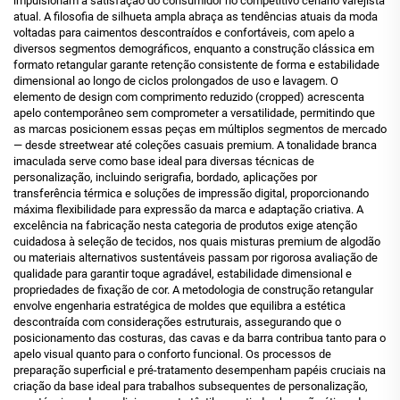
impulsionam a satisfação do consumidor no competitivo cenário varejista
atual. A filosofia de silhueta ampla abraça as tendências atuais da moda
voltadas para caimentos descontraídos e confortáveis, com apelo a
diversos segmentos demográficos, enquanto a construção clássica em
formato retangular garante retenção consistente de forma e estabilidade
dimensional ao longo de ciclos prolongados de uso e lavagem. O
elemento de design com comprimento reduzido (cropped) acrescenta
apelo contemporâneo sem comprometer a versatilidade, permitindo que
as marcas posicionem essas peças em múltiplos segmentos de mercado
— desde streetwear até coleções casuais premium. A tonalidade branca
imaculada serve como base ideal para diversas técnicas de
personalização, incluindo serigrafia, bordado, aplicações por
transferência térmica e soluções de impressão digital, proporcionando
máxima flexibilidade para expressão da marca e adaptação criativa. A
excelência na fabricação nesta categoria de produtos exige atenção
cuidadosa à seleção de tecidos, nos quais misturas premium de algodão
ou materiais alternativos sustentáveis passam por rigorosa avaliação de
qualidade para garantir toque agradável, estabilidade dimensional e
propriedades de fixação de cor. A metodologia de construção retangular
envolve engenharia estratégica de moldes que equilibra a estética
descontraída com considerações estruturais, assegurando que o
posicionamento das costuras, das cavas e da barra contribua tanto para o
apelo visual quanto para o conforto funcional. Os processos de
preparação superficial e pré-tratamento desempenham papéis cruciais na
criação da base ideal para trabalhos subsequentes de personalização,