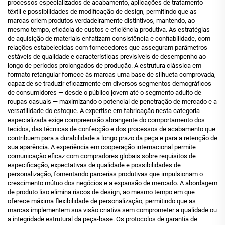
processos especializados de acabamento, aplicações de tratamento
têxtil e possibilidades de modificação de design, permitindo que as
marcas criem produtos verdadeiramente distintivos, mantendo, ao
mesmo tempo, eficácia de custos e eficiência produtiva. As estratégias
de aquisição de materiais enfatizam consistência e confiabilidade, com
relações estabelecidas com fornecedores que asseguram parâmetros
estáveis de qualidade e características previsíveis de desempenho ao
longo de períodos prolongados de produção. A estrutura clássica em
formato retangular fornece às marcas uma base de silhueta comprovada,
capaz de se traduzir eficazmente em diversos segmentos demográficos
de consumidores — desde o público jovem até o segmento adulto de
roupas casuais — maximizando o potencial de penetração de mercado e a
versatilidade do estoque. A expertise em fabricação nesta categoria
especializada exige compreensão abrangente do comportamento dos
tecidos, das técnicas de confecção e dos processos de acabamento que
contribuem para a durabilidade a longo prazo da peça e para a retenção de
sua aparência. A experiência em cooperação internacional permite
comunicação eficaz com compradores globais sobre requisitos de
especificação, expectativas de qualidade e possibilidades de
personalização, fomentando parcerias produtivas que impulsionam o
crescimento mútuo dos negócios e a expansão de mercado. A abordagem
de produto liso elimina riscos de design, ao mesmo tempo em que
oferece máxima flexibilidade de personalização, permitindo que as
marcas implementem sua visão criativa sem comprometer a qualidade ou
a integridade estrutural da peça-base. Os protocolos de garantia de