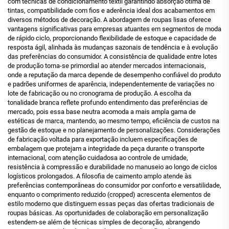
com técnicas de condicionamento têxtil garantindo absorção ótima de
tintas, compatibilidade com fios e aderência ideal dos acabamentos em
diversos métodos de decoração. A abordagem de roupas lisas oferece
vantagens significativas para empresas atuantes em segmentos de moda
de rápido ciclo, proporcionando flexibilidade de estoque e capacidade de
resposta ágil, alinhada às mudanças sazonais de tendência e à evolução
das preferências do consumidor. A consistência de qualidade entre lotes
de produção torna-se primordial ao atender mercados internacionais,
onde a reputação da marca depende de desempenho confiável do produto
e padrões uniformes de aparência, independentemente de variações no
lote de fabricação ou no cronograma de produção. A escolha da
tonalidade branca reflete profundo entendimento das preferências de
mercado, pois essa base neutra acomoda a mais ampla gama de
estéticas de marca, mantendo, ao mesmo tempo, eficiência de custos na
gestão de estoque e no planejamento de personalizações. Considerações
de fabricação voltada para exportação incluem especificações de
embalagem que protejam a integridade da peça durante o transporte
internacional, com atenção cuidadosa ao controle de umidade,
resistência à compressão e durabilidade no manuseio ao longo de ciclos
logísticos prolongados. A filosofia de caimento amplo atende às
preferências contemporâneas do consumidor por conforto e versatilidade,
enquanto o comprimento reduzido (cropped) acrescenta elementos de
estilo moderno que distinguem essas peças das ofertas tradicionais de
roupas básicas. As oportunidades de colaboração em personalização
estendem-se além de técnicas simples de decoração, abrangendo