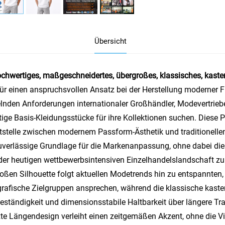
Übersicht
chwertiges, maßgeschneidertes, übergroßes, klassisches, kasten
für einen anspruchsvollen Ansatz bei der Herstellung moderner Fre
nden Anforderungen internationaler Großhändler, Modevertriebe 
itige Basis-Kleidungsstücke für ihre Kollektionen suchen. Dies
tstelle zwischen modernem Passform-Ästhetik und traditionelle
uverlässige Grundlage für die Markenanpassung, ohne dabei die 
 der heutigen wettbewerbsintensiven Einzelhandelslandschaft zu
oßen Silhouette folgt aktuellen Modetrends hin zu entspannten
afische Zielgruppen ansprechen, während die klassische kaste
ständigkeit und dimensionsstabile Haltbarkeit über längere T
te Längendesign verleiht einen zeitgemäßen Akzent, ohne die Vi