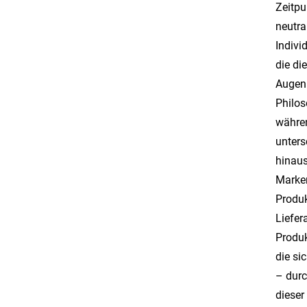
Zeitpu
neutra
Indivi
die di
Augenm
Philos
währen
unters
hinaus
Marken
Produk
Liefer
Produk
die si
– durc
dieser