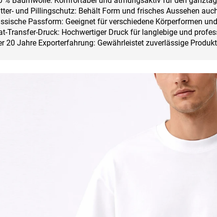
0 % Baumwolle: Komfortabel und atmungsaktiv für den ganztäg
itter- und Pillingschutz: Behält Form und frisches Aussehen 
ssische Passform: Geeignet für verschiedene Körperformen und v
t-Transfer-Druck: Hochwertiger Druck für langlebige und profes
r 20 Jahre Exporterfahrung: Gewährleistet zuverlässige Produkt