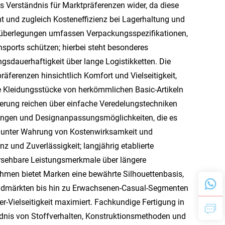
es Verständnis für Marktpräferenzen wider, da diese
t und zugleich Kosteneffizienz bei Lagerhaltung und
ngsüberlegungen umfassen Verpackungsspezifikationen,
nsports schützen; hierbei steht besonderes
sdauerhaftigkeit über lange Logistikketten. Die
äferenzen hinsichtlich Komfort und Vielseitigkeit,
e Kleidungsstücke von herkömmlichen Basic-Artikeln
ierung reichen über einfache Veredelungstechniken
lungen und Designanpassungsmöglichkeiten, die es
ts unter Wahrung von Kostenwirksamkeit und
z und Zuverlässigkeit; langjährig etablierte
ersehbare Leistungsmerkmale über längere
hmen bietet Marken eine bewährte Silhouettenbasis,
gendmärkten bis hin zu Erwachsenen-Casual-Segmenten
r-Vielseitigkeit maximiert. Fachkundige Fertigung in
ndnis von Stoffverhalten, Konstruktionsmethoden und