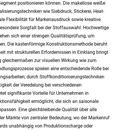
Segment positionieren können. Die makellose weiße
alisierungstechniken wie Siebdruck, Stickerei, Heat-
e Flexibilität für Markenausdruck sowie kreative
besondere Sorgfalt bei der Stoffauswahl: Hochwertige
ehen sich einer strengen Qualitätsprüfung, um
sten. Die kastenförmige Konstruktionsmethode beruht
t mit strukturellen Erfordernissen in Einklang bringt
 gleichermaßen zur visuellen Wirkung wie zum
dlungsprozesse spielen eine entscheidende Rolle bei
ungsarbeiten; durch Stoffkonditionierungstechniken
igkeit der Veredelung bei verschiedenen
et signifikante Vorteile für Unternehmen in
ktionsfähigkeit ermöglicht, die sich an saisonale
assen. Eine gleichbleibende Qualität über alle
ler Märkte von zentraler Bedeutung, wo der Markenruf
dards unabhängig von Produktionscharge oder