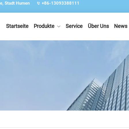
e, Stadt Humen
+86-13093388111
Startseite
Produkte
Service
Über Uns
News