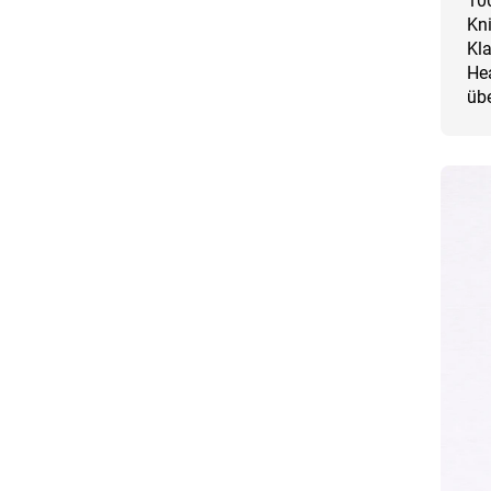
10
Kn
Kla
Hea
übe