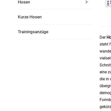
Hosen
Kurze Hosen
Trainingsanzüge
Der
Ho
steht 
wandel
vielse
Schnit
eine z
die in
übergr
demogr
Formbe
gekürz