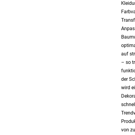
Kleidu
Farbva
Transf
Anpass
Baumwo
optima
auf st
– so t
funkti
der Sc
wird e
Dekora
schnel
Trendv
Produk
von zu