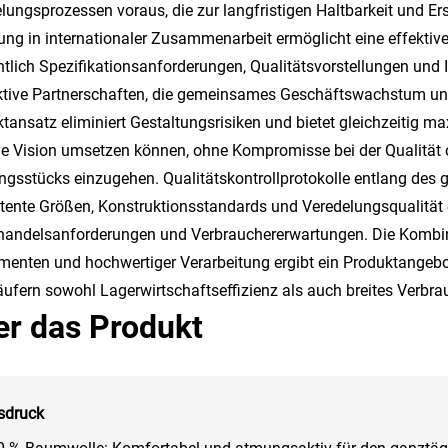
lungsprozessen voraus, die zur langfristigen Haltbarkeit und E
ung in internationaler Zusammenarbeit ermöglicht eine effekt
htlich Spezifikationsanforderungen, Qualitätsvorstellungen und 
tive Partnerschaften, die gemeinsames Geschäftswachstum und
tansatz eliminiert Gestaltungsrisiken und bietet gleichzeitig ma
ve Vision umsetzen können, ohne Kompromisse bei der Qualität od
ngsstücks einzugehen. Qualitätskontrollprotokolle entlang des
tente Größen, Konstruktionsstandards und Veredelungsqualität 
handelsanforderungen und Verbrauchererwartungen. Die Kombi
ementen und hochwertiger Verarbeitung ergibt ein Produktangebo
ufern sowohl Lagerwirtschaftseffizienz als auch breites Verbra
er das Produkt
sdruck