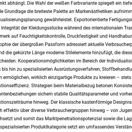
nkt abhängt. Die Wahl der weißen Farbvariante spiegelt ein tief
le Grundlage die breiteste Palette an Markenästhetiken aufnimm
dualisierungsplanung gewährleistet. Exportorientierte Fertigu
e Integrität der Kleidungsstücke während des internationalen Tra
erk auf Feuchtigkeitskontrolle, Druckfestigkeit und Handhabung
ophie der übergroßen Passform adressiert aktuelle Verbraucherpr
d die gekürzte Länge moderne Stilelemente hinzufügt, die dies
cheiden. Kooperationsmöglichkeiten im Bereich der Individualis
 bis hin zu spezialisierten Ausrüstungsverfahren, Stoffbehand
 ermöglichen, wirklich einzigartige Produkte zu kreieren – ste
tionseffizienz. Strategien beim Materialbezug betonen Konsisten
antenbeziehungen sichern stabile Qualitätsparameter und vorh
tionszeiträume hinweg. Der klassische kastenförmige Designra
ch effektiv über diverse Verbrauchergruppen hinweg – von Ju
hsetzt und somit das Marktpenetrationspotenzial sowie die Lage
 spezialisierten Produktkategorie setzt ein umfassendes Verstä