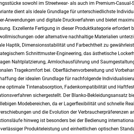
ngsstücke sowohl im Streetwear- als auch im Premium-Casual-
riante dient als ideale Grundlage für unterschiedlichste Individu
er-Anwendungen und digitale Druckverfahren und bietet maximal
ung. Exzellente Fertigung in dieser Produktkategorie erfordert 
llmischungen oder alternative nachhaltige Materialien unterzi
le Haptik, Dimensionsstabilität und Farbechtheit zu gewährlei
rategischem Schnittmuster-Engineering, das ästhetische Lockerhei
ragen Nahtplatzierung, Armlochausführung und Saumgestaltung
onalen Tragekomfort bei. Oberflächenvorbereitung und Vorbehan
haffung der idealen Grundlage für nachfolgende Individualisier
ine optimale Tintenabsorption, Fadenkompatibilität und Haftfest
tionsverfahren sichergestellt. Der Blanko-Bekleidungsansatz biet
llebigen Modebereichen, da er Lagerflexibilität und schnelle Rea
erschiebungen und die Evolution der Verbraucherpräferenzen anp
tionsläufe hinweg ist besonders bei der Bedienung internationa
verlässiger Produkteleistung und einheitlichen optischen Stan