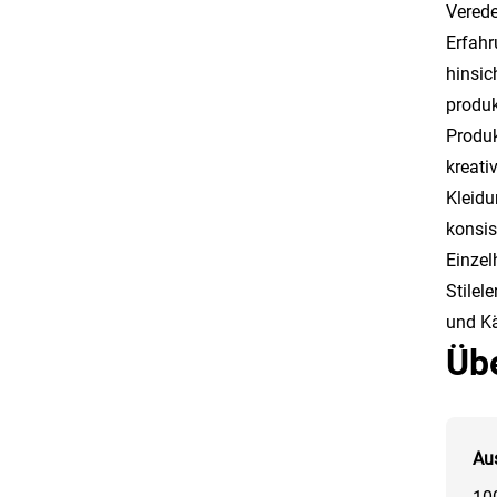
Verede
Erfahr
hinsic
produk
Produk
kreati
Kleidu
konsis
Einzel
Stilel
und Kä
Üb
Au