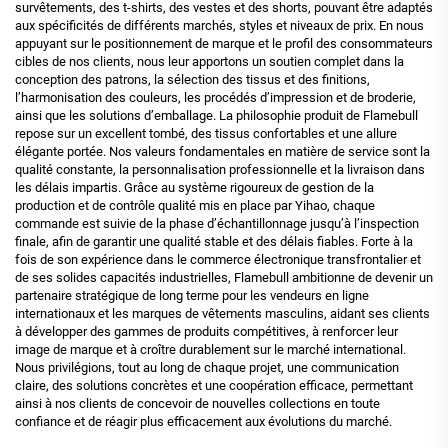
survêtements, des t-shirts, des vestes et des shorts, pouvant être adaptés
aux spécificités de différents marchés, styles et niveaux de prix. En nous
appuyant sur le positionnement de marque et le profil des consommateurs
cibles de nos clients, nous leur apportons un soutien complet dans la
conception des patrons, la sélection des tissus et des finitions,
l’harmonisation des couleurs, les procédés d’impression et de broderie,
ainsi que les solutions d’emballage. La philosophie produit de Flamebull
repose sur un excellent tombé, des tissus confortables et une allure
élégante portée. Nos valeurs fondamentales en matière de service sont la
qualité constante, la personnalisation professionnelle et la livraison dans
les délais impartis. Grâce au système rigoureux de gestion de la
production et de contrôle qualité mis en place par Yihao, chaque
commande est suivie de la phase d’échantillonnage jusqu’à l’inspection
finale, afin de garantir une qualité stable et des délais fiables. Forte à la
fois de son expérience dans le commerce électronique transfrontalier et
de ses solides capacités industrielles, Flamebull ambitionne de devenir un
partenaire stratégique de long terme pour les vendeurs en ligne
internationaux et les marques de vêtements masculins, aidant ses clients
à développer des gammes de produits compétitives, à renforcer leur
image de marque et à croître durablement sur le marché international.
Nous privilégions, tout au long de chaque projet, une communication
claire, des solutions concrètes et une coopération efficace, permettant
ainsi à nos clients de concevoir de nouvelles collections en toute
confiance et de réagir plus efficacement aux évolutions du marché.