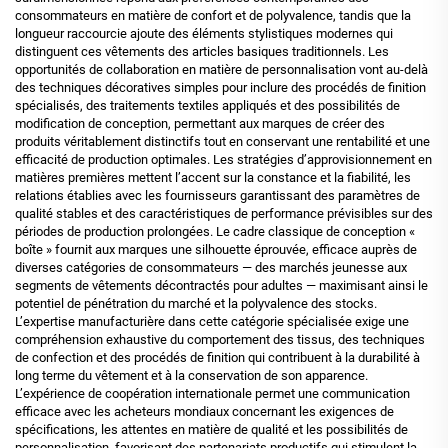
consommateurs en matière de confort et de polyvalence, tandis que la
longueur raccourcie ajoute des éléments stylistiques modernes qui
distinguent ces vêtements des articles basiques traditionnels. Les
opportunités de collaboration en matière de personnalisation vont au-delà
des techniques décoratives simples pour inclure des procédés de finition
spécialisés, des traitements textiles appliqués et des possibilités de
modification de conception, permettant aux marques de créer des
produits véritablement distinctifs tout en conservant une rentabilité et une
efficacité de production optimales. Les stratégies d’approvisionnement en
matières premières mettent l’accent sur la constance et la fiabilité, les
relations établies avec les fournisseurs garantissant des paramètres de
qualité stables et des caractéristiques de performance prévisibles sur des
périodes de production prolongées. Le cadre classique de conception «
boîte » fournit aux marques une silhouette éprouvée, efficace auprès de
diverses catégories de consommateurs — des marchés jeunesse aux
segments de vêtements décontractés pour adultes — maximisant ainsi le
potentiel de pénétration du marché et la polyvalence des stocks.
L’expertise manufacturière dans cette catégorie spécialisée exige une
compréhension exhaustive du comportement des tissus, des techniques
de confection et des procédés de finition qui contribuent à la durabilité à
long terme du vêtement et à la conservation de son apparence.
L’expérience de coopération internationale permet une communication
efficace avec les acheteurs mondiaux concernant les exigences de
spécifications, les attentes en matière de qualité et les possibilités de
personnalisation, favorisant des partenariats productifs qui stimulent la