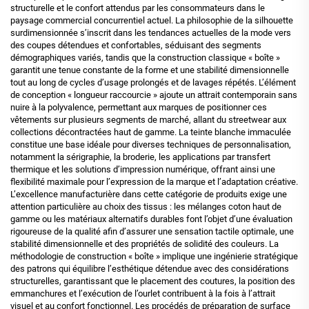
structurelle et le confort attendus par les consommateurs dans le
paysage commercial concurrentiel actuel. La philosophie de la silhouette
surdimensionnée s’inscrit dans les tendances actuelles de la mode vers
des coupes détendues et confortables, séduisant des segments
démographiques variés, tandis que la construction classique « boîte »
garantit une tenue constante de la forme et une stabilité dimensionnelle
tout au long de cycles d’usage prolongés et de lavages répétés. L’élément
de conception « longueur raccourcie » ajoute un attrait contemporain sans
nuire à la polyvalence, permettant aux marques de positionner ces
vêtements sur plusieurs segments de marché, allant du streetwear aux
collections décontractées haut de gamme. La teinte blanche immaculée
constitue une base idéale pour diverses techniques de personnalisation,
notamment la sérigraphie, la broderie, les applications par transfert
thermique et les solutions d’impression numérique, offrant ainsi une
flexibilité maximale pour l’expression de la marque et l’adaptation créative.
L’excellence manufacturière dans cette catégorie de produits exige une
attention particulière au choix des tissus : les mélanges coton haut de
gamme ou les matériaux alternatifs durables font l’objet d’une évaluation
rigoureuse de la qualité afin d’assurer une sensation tactile optimale, une
stabilité dimensionnelle et des propriétés de solidité des couleurs. La
méthodologie de construction « boîte » implique une ingénierie stratégique
des patrons qui équilibre l’esthétique détendue avec des considérations
structurelles, garantissant que le placement des coutures, la position des
emmanchures et l’exécution de l’ourlet contribuent à la fois à l’attrait
visuel et au confort fonctionnel. Les procédés de préparation de surface