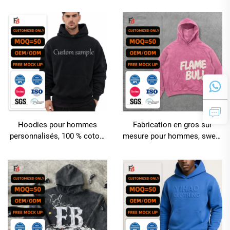
modèles design simples et
de haute qualité, 500 g/m²,
neutres, décontractés, pour
aspect usé, streetwear, avec
grandes tailles
appliques brodées et
patchwork
Hoodies pour hommes
Fabrication en gros sur
personnalisés, 100 % coton,
mesure pour hommes, sweat
poids lourd, qualité de luxe,
à capuche décontracté avec
impression personnalisée,
impression numérique
hoodies surdimensionnés
pour hommes