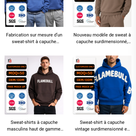
Fabrication sur mesure d’un
Nouveau modèle de sweat à
sweat-shirt à capuche
capuche surdimensionné,
unisexe tricoté, avec épaules
unisexe, en tissu French
tombantes et impression en
Terry, épaules tombantes,
relief, 300 g/m²
haut de gamme, 100 %
coton, épais, sans motif,
structuré
Sweat-shirts à capuche
Sweat-shirt à capuche
masculins haut de gamme,
vintage surdimensionné en
personnalisables avec logo,
molleton de coton français