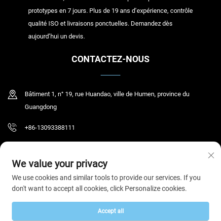
prototypes en 7 jours. Plus de 19 ans d’expérience, contrôle
qualité ISO et livraisons ponctuelles. Demandez dès
aujourd’hui un devis.
CONTACTEZ-NOUS
Bâtiment 1, n° 19, rue Huandao, ville de Humen, province du
Guangdong
+86-13093388111
[email protected]
We value your privacy
We use cookies and similar tools to provide our services. If you
don't want to accept all cookies, click Personalize cookies.
Tous droits réservés © 2026 Dongguan Humen Yihao Clothing Co., Ltd.
Politique de confidentialité
Accept all