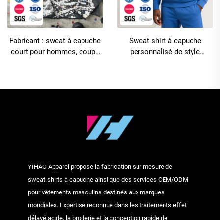
Fabricant : sweat à capuche
Sweat-shirt à capuche
court pour hommes, coupe
personnalisé de style
carrée, en tissu French Terry,
streetwear pour fabricant,
avec impression graphique,
impression en relief, 500
broderie ou patch brodé, lavé
g/m², épais et structuré,
coupe courte,
surdimensionné pour
hommes, sweat-shirts
personnalisés essentiels
YIHAO Apparel propose la fabrication sur mesure de
sweat-shirts à capuche ainsi que des services OEM/ODM
pour vêtements masculins destinés aux marques
mondiales. Expertise reconnue dans les traitements effet
délavé acide, la broderie et la conception rapide de