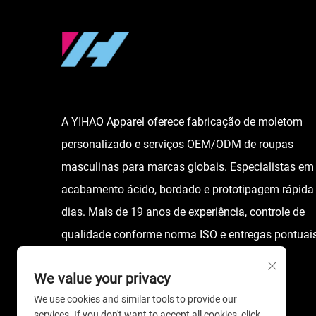
A YIHAO Apparel oferece fabricação de moletom
personalizado e serviços OEM/ODM de roupas
masculinas para marcas globais. Especialistas em
acabamento ácido, bordado e prototipagem rápida
dias. Mais de 19 anos de experiência, controle de
qualidade conforme norma ISO e entregas pontuais
Solicite um orçamento hoje mesmo.
We value your privacy
We use cookies and similar tools to provide our
services. If you don't want to accept all cookies, click