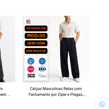
um
Calças Masculinas Retas com
omem —
Fechamento por Zíper e Pregas,
Listras
Fabricadas sob Encomenda e
 para
Disponíveis em Atacado (OEM)