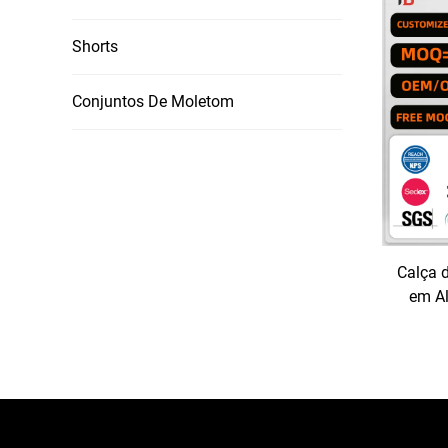
Shorts
Conjuntos De Moletom
Calça 
em A
Bra
Ataca
G