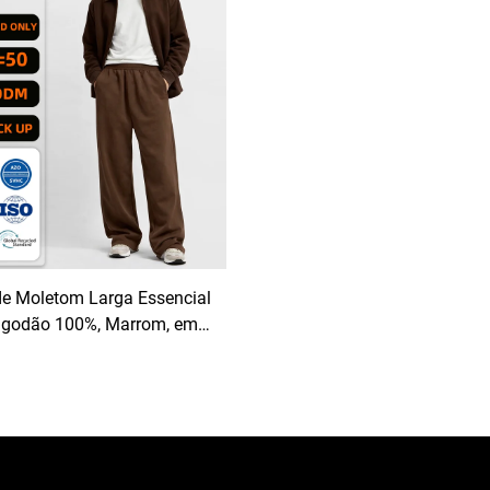
Ambientes Corporativos 
Escritório
de Moletom Larga Essencial
lgodão 100%, Marrom, em
nco, para Fabricação por
do e Personalização, com
ramatura de 500 g/m²