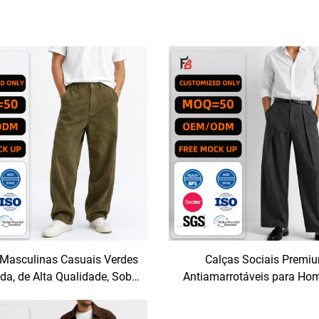
 Masculinas Casuais Verdes
Calças Sociais Premi
da, de Alta Qualidade, Sob
Antiamarrotáveis para H
ida, com Corte Amplo e
Calças de Cintura Alta com 
ssico em Veludo Cotelê
Finas e Pregas, Perfeitas