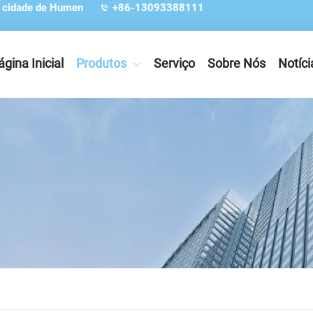
, cidade de Humen
+86-13093388111
ágina Inicial
Produtos
Serviço
Sobre Nós
Notíci