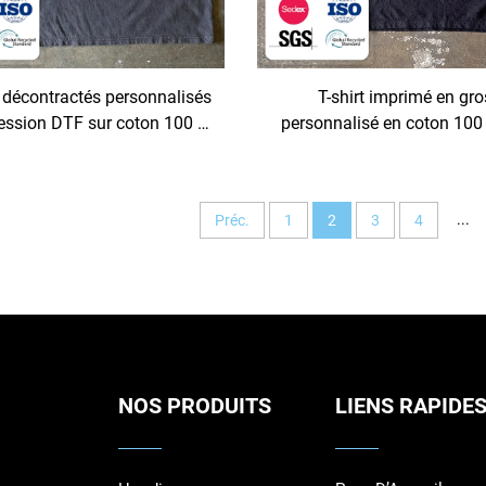
s décontractés personnalisés
T-shirt imprimé en gro
ession DTF sur coton 100 %,
personnalisé en coton 100 
d, tricotés, manches courtes,
ras-du-cou, épais (280 g), st
rammes, longueur standard
hop, ample et structuré, 
hommes
...
Préc.
1
2
3
4
NOS PRODUITS
LIENS RAPIDE