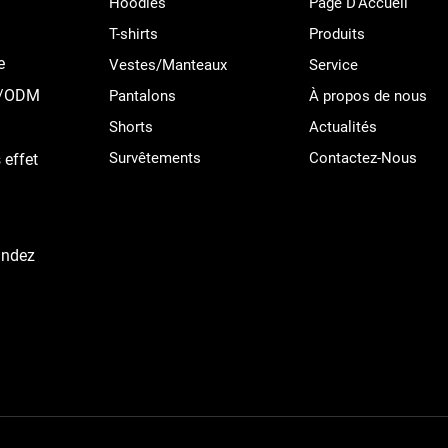
Hoodies
Page D’Accueil
T-shirts
Produits
e
Vestes/Manteaux
Service
EM/ODM
Pantalons
À propos de nous
Shorts
Actualités
Survêtements
Contactez-Nous
 effet
andez