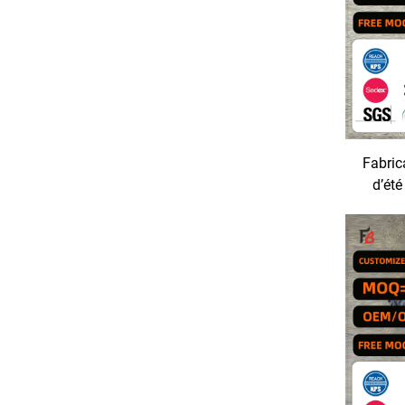
Fabric
d’été
coupe 
effet