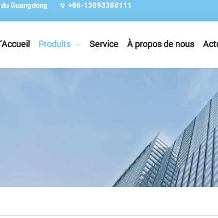
e du Guangdong
+86-13093388111
’Accueil
Produits
Service
À propos de nous
Act