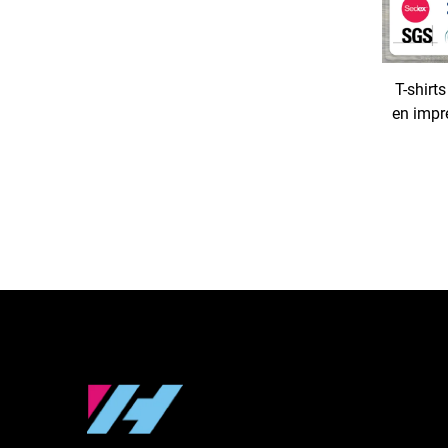
T-shirt
en impr
col ron
220 g