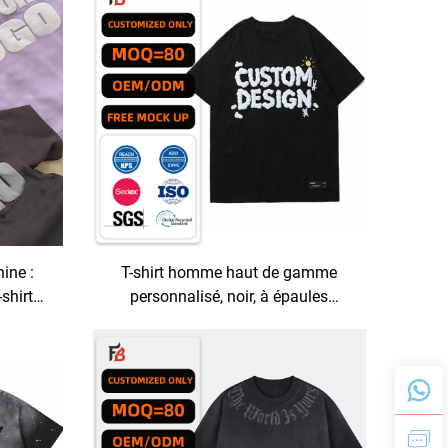
unisexe, vente en gros
ine :
T-shirt homme haut de gamme
shirt
personnalisé, noir, à épaules
nflée,
tombantes, avec impression 3D
/m² en
gonflée et graphisme oversized en
 »
coton