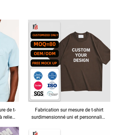
re de t-
Fabrication sur mesure de t-shirt
 relief
surdimensionné uni et personnalisé
aut de
(marque) en coton 300 g/m² pour
ef
hommes, impression possible,