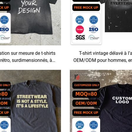
ation sur mesure de t-shirts
T-shirt vintage délavé à l’
 rétro, surdimensionnés, à
OEM/ODM pour hommes, en
boîte, épaules tombantes et
surdimensionné, motif impr
 délavé acide, pour hommes
shirts personnalisés pour
ornés de strass