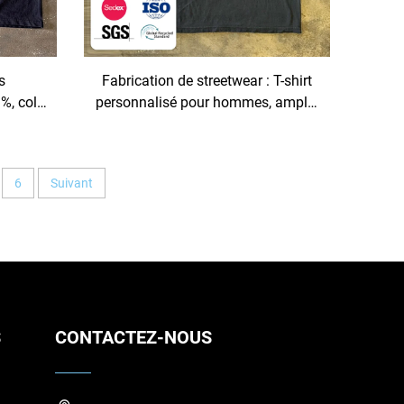
s
Fabrication de streetwear : T-shirt
%, col
personnalisé pour hommes, ample,
yle hip-
avec impression gonflée (puff
pour
print), coupe boîte, tissu épais, 100
% coton
6
Suivant
S
CONTACTEZ-NOUS