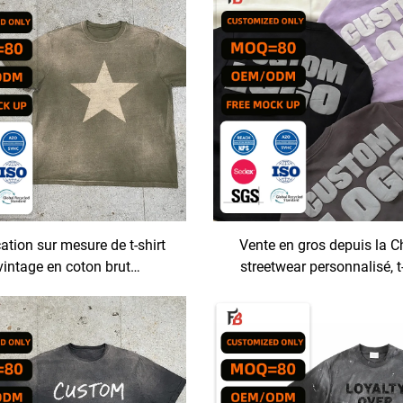
ation sur mesure de t-shirt
Vente en gros depuis la Ch
vintage en coton brut
streetwear personnalisé, t-
mensionné, coupe carrée et
homme avec impression go
vé acide, raccourci, pour
grammage 220/230/240 g
hommes
coton, modèle « Plane