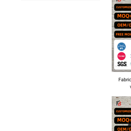
Fabric
surdi
déla