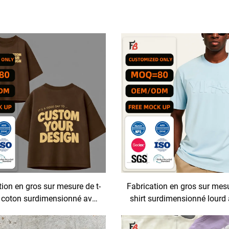
tion en gros sur mesure de t-
Fabrication en gros sur mesu
n coton surdimensionné avec
shirt surdimensionné lourd à
on intégrale avant et arrière
pour hommes, t-shirt 3D h
gamme à motif en reli