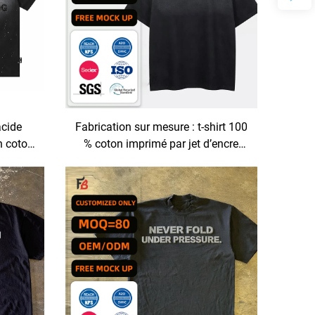
acide
Fabrication sur mesure : t-shirt 100
 coton,
% coton imprimé par jet d’encre
imé, t-
(DTG), lourd, oversized, coupe
 hommes
carrée et effet délavé acide, pour
homme