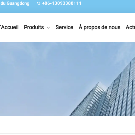
e du Guangdong
+86-13093388111
’Accueil
Produits
Service
À propos de nous
Act