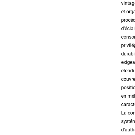
vintag
et org
procéd
d’écla
consom
privil
durabi
exigea
étendu
couvre
positi
en mél
caract
La con
systém
d’auth