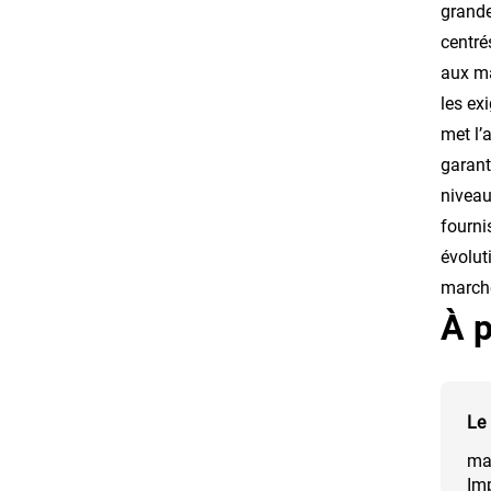
grande
centré
aux ma
les ex
met l’
garant
niveau
fourni
évolut
marché
À p
Le 
mat
Imp