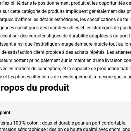
 flexibilité dans le positionnement produit et les opportunités d
s sur cette catégorie de produits impliquent généralement des 
rques d’affiner les détails esthétiques, les spécifications de taill
igences spécifiques des marchés cibles et les stratégies de po
accent sur des caractéristiques de durabilité adaptées à un port 
issant ainsi que l’esthétique vintage demeure intacte tout au lo
 de satisfaction client propice à des achats répétés. Les attent
sseurs portent principalement sur le maintien d’une livraison con
ives en matière de conception, et la capacité de production fiable 
 et les phases ultérieures de développement, à mesure que la pr
ropos du produit
point
ériau 100 % coton : doux et durable pour un port confortable.
ression sérigraphique : design de haute qualité avec encre long