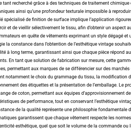
e tant recherché grâce à des techniques de traitement chimique 
aniques ainsi qu’une profondeur texturale impossible à reproduir
é spécialisé de finition de surface implique l’application rigou
ircir et de vieillir sélectivement le tissu, afin d’obtenir un aspe
mateurs en quête de vêtements exprimant un style dégagé et un
égie la constance dans l’obtention de l’esthétique vintage souhaitée
lité à long terme, garantissant ainsi que chaque pièce répond a
nts. En tant que solution de fabrication sur mesure, cette gamm
es, permettant aux marques de se différencier sur des marchés c
nt notamment le choix du grammage du tissu, la modification de l
onnement des étiquettes et la présentation de l’emballage. Le p
ange de coton, permettant aux équipes d’approvisionnement de c
éristiques de performance, tout en conservant l’esthétique vintage
stance de la qualité représente une philosophie fondamentale de
atiques garantissent que chaque vêtement respecte les normes pr
enticité esthétique, quel que soit le volume de la commande ou l