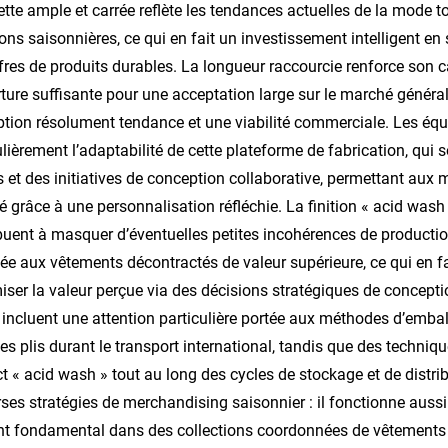
ette ample et carrée reflète les tendances actuelles de la mode to
ions saisonnières, ce qui en fait un investissement intelligent e
fres de produits durables. La longueur raccourcie renforce son 
ture suffisante pour une acceptation large sur le marché général,
tion résolument tendance et une viabilité commerciale. Les équ
ulièrement l’adaptabilité de cette plateforme de fabrication, qui
s et des initiatives de conception collaborative, permettant aux m
 grâce à une personnalisation réfléchie. La finition « acid wash
buent à masquer d’éventuelles petites incohérences de producti
ée aux vêtements décontractés de valeur supérieure, ce qui en f
ser la valeur perçue via des décisions stratégiques de conceptio
 incluent une attention particulière portée aux méthodes d’embal
 les plis durant le transport international, tandis que des techniq
ct « acid wash » tout au long des cycles de stockage et de distr
rses stratégies de merchandising saisonnier : il fonctionne a
t fondamental dans des collections coordonnées de vêtements dé