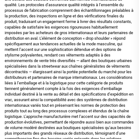
qualité. Les protocoles d’assurance qualité intégrés à l’ensemble du
processus de fabrication comprennent des échantillonnages préalables à
la production, des inspections en ligne et des vérifications finales du
produit, traduisant un engagement ferme à livrer des résultats constants,
capables de satisfaire les exigences rigoureuses habituellement
imposées par les acheteurs de gros internationaux et leurs partenaires de
distribution en aval. L’élément de conception « drop shoulder » répond
spécifiquement aux tendances actuelles de la mode masculine, qui
mettent l’accent sur une sophistication détendue et des options de
stylisme polyvalentes, rendant ces vêtements adaptés à des
environnements de vente très diversifiés — allant des boutiques urbaines
spécialisées dans la streetwear aux chaînes généralistes de vêtements
décontractés — élargissant ainsi la portée potentielle du marché pour les
distributeurs et partenaires de marque internationaux. Les considérations
liées à l’emballage et à la logistique pour cette catégorie de produits
tiennent généralement compte à la fois des exigences d’emballage
individuel destiné à la vente au détail et des spécifications d’expédition en
vrac, assurant ainsi la compatibilité avec des systèmes de distribution
internationaux variés tout en préservant les normes de protection des
produits tout au long des processus complexes et étendus de la chaîne
logistique. L’approche manufacturière met l’accent sur des capacités de
production évolutives, permettant de répondre aussi bien aux commandes
de volume modéré destinées aux boutiques spécialisées qu’aux besoins
plus importants des grands réseaux de distribution, témoignant d’une
compréhension fine des besoins variés présents dans les relations