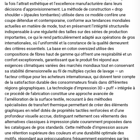
la fois l’attrait esthétique et l’excellence manufacturière dans leurs
décisions d’approvisionnement. La méthode de construction « drop
shoulder » (épaules tombantes) utilisée dans ce modèle confère une
coupe détendue et contemporaine, conforme aux tendances mondiales
actuelles en matière de mode, tout en préservant l’intégrité structurelle
indispensable à une régularité des tailles sur des séries de production
importantes, ce qui le rend particulièrement adapté aux opérations de gros
internationales, où l’uniformité et la constance de la qualité demeurent
des critères essentiels. La base en coton oversized utilise des
compositions de fibres haut de gamme qui offrent une respirabilité et un
confort exceptionnels, garantissant que le produit fini répond aux
exigences climatiques variées des marchés mondiaux tout en conservant
sa stabilité dimensionnelle au fil de multiples cycles de lavage — un
facteur critique pour les acheteurs internationaux, qui doivent tenir compte
de la satisfaction durable des consommateurs finals dans différentes
régions géographiques. La technologie d’impression 3D « puff » intégrée à
ce procédé de fabrication constitue une approche avancée de
l’amélioration de la surface textile, recourant à des méthodes
spécialisées de transfert thermique permettant de créer des éléments
graphiques en relief dotés de propriétés tactiles renforcées et d’une
profondeur visuelle accrue, distinguant nettement ces vêtements des
alternatives classiques à impression plate couramment proposées dans
les catalogues de gros standards. Cette méthode d’impression assure
une rétention supérieure des couleurs et une durabilité optimale des
motifs, répondant aux préoccupations fréquemment exprimées par les