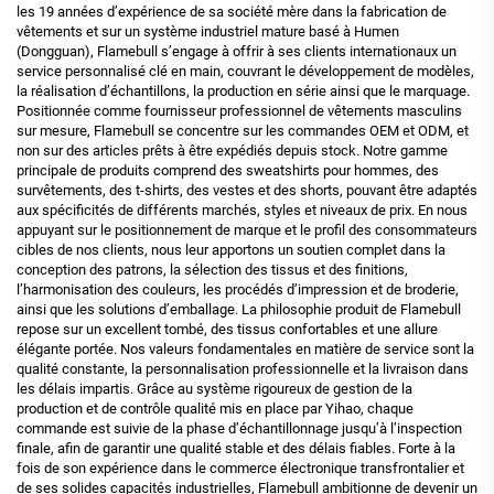
les 19 années d’expérience de sa société mère dans la fabrication de
vêtements et sur un système industriel mature basé à Humen
(Dongguan), Flamebull s’engage à offrir à ses clients internationaux un
service personnalisé clé en main, couvrant le développement de modèles,
la réalisation d’échantillons, la production en série ainsi que le marquage.
Positionnée comme fournisseur professionnel de vêtements masculins
sur mesure, Flamebull se concentre sur les commandes OEM et ODM, et
non sur des articles prêts à être expédiés depuis stock. Notre gamme
principale de produits comprend des sweatshirts pour hommes, des
survêtements, des t-shirts, des vestes et des shorts, pouvant être adaptés
aux spécificités de différents marchés, styles et niveaux de prix. En nous
appuyant sur le positionnement de marque et le profil des consommateurs
cibles de nos clients, nous leur apportons un soutien complet dans la
conception des patrons, la sélection des tissus et des finitions,
l’harmonisation des couleurs, les procédés d’impression et de broderie,
ainsi que les solutions d’emballage. La philosophie produit de Flamebull
repose sur un excellent tombé, des tissus confortables et une allure
élégante portée. Nos valeurs fondamentales en matière de service sont la
qualité constante, la personnalisation professionnelle et la livraison dans
les délais impartis. Grâce au système rigoureux de gestion de la
production et de contrôle qualité mis en place par Yihao, chaque
commande est suivie de la phase d’échantillonnage jusqu’à l’inspection
finale, afin de garantir une qualité stable et des délais fiables. Forte à la
fois de son expérience dans le commerce électronique transfrontalier et
de ses solides capacités industrielles, Flamebull ambitionne de devenir un