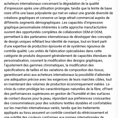
acheteurs internationaux concernant la dégradation de la qualité
d’impression après une utilisation prolongée, tandis que la teinte de base
noire offre une base polyvalente qui met en valeur une grande diversité de
créations graphiques et conserve un large attrait commercial auprès de
différents segments démographiques. Les capacités d’impression
graphique personnalisée inhérentes à cette approche manufacturière
ouvrent des opportunités complètes de collaboration OEM et ODM,
permettant à des partenaires internationaux de développer des concepts
de design uniques reflétant leur identité de marque, tout en tirant parti
d’une expertise de production éprouvée et de systèmes rigoureux de
contrôle qualité. Les unités de fabrication spécialisées dans cette
catégorie de produits disposent généralement de capacités étendues de
personnalisation, couvrant la modification des designs graphiques,
l’ajustement des gammes chromatiques, la modification des
spécifications de tailles et les variations de composition des tissus,
garantissant ainsi aux acheteurs internationaux la possibilité d’atteindre
une adéquation précise avec les exigences de leurs marchés cibles, tout
en maintenant des volumes de production économiquement viables. Le
choix du coton privilégie les caractéristiques naturelles de la fibre, offrant
des performances supérieures en gestion de l’humidité et des surfaces
de contact douces pour la peau, répondant aux préférences croissantes
des consommateurs pour des solutions textiles durables et confortables
sur les marchés internationaux variés, tandis que les traitements
appliqués au tissu assurent un contrôle constant du rétrécissement et
une solidité des couleurs conformes aux normes internationales de