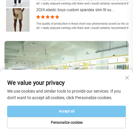
We value your privacy
We use cookies and similar tools to provide our services. If you
don't want to accept all cookies, click Personalize cookies.
Accept all
Personalize cookies
Questions fréquemment posées
PAGE D’ACCUEIL
PRODUITS
E-MAIL
TÉL.