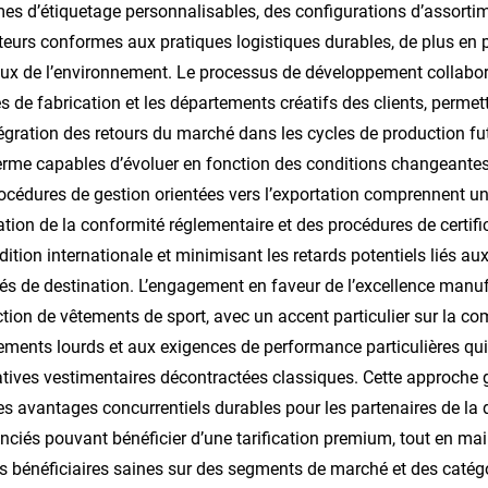
es d’étiquetage personnalisables, des configurations d’assortim
teurs conformes aux pratiques logistiques durables, de plus en pl
ux de l’environnement. Le processus de développement collabor
s de fabrication et les départements créatifs des clients, permett
ntégration des retours du marché dans les cycles de production fu
erme capables d’évoluer en fonction des conditions changeant
océdures de gestion orientées vers l’exportation comprennent u
cation de la conformité réglementaire et des procédures de certific
dition internationale et minimisant les retards potentiels liés 
s de destination. L’engagement en faveur de l’excellence manuf
tion de vêtements de sport, avec un accent particulier sur la co
ements lourds et aux exigences de performance particulières q
atives vestimentaires décontractées classiques. Cette approche 
es avantages concurrentiels durables pour les partenaires de la d
enciés pouvant bénéficier d’une tarification premium, tout en mai
 bénéficiaires saines sur des segments de marché et des catég