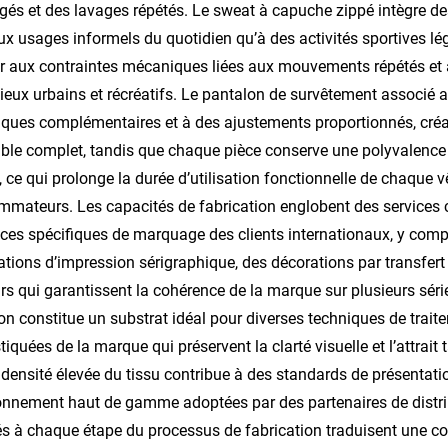
gés et des lavages répétés. Le sweat à capuche zippé intègre d
ux usages informels du quotidien qu’à des activités sportives l
er aux contraintes mécaniques liées aux mouvements répétés et
lieux urbains et récréatifs. Le pantalon de survêtement associé a
iques complémentaires et à des ajustements proportionnés, créan
le complet, tandis que chaque pièce conserve une polyvalence 
 ce qui prolonge la durée d’utilisation fonctionnelle de chaque 
mateurs. Les capacités de fabrication englobent des services
ces spécifiques de marquage des clients internationaux, y com
ations d’impression sérigraphique, des décorations par transfer
rs qui garantissent la cohérence de la marque sur plusieurs séri
on constitue un substrat idéal pour diverses techniques de trai
tiquées de la marque qui préservent la clarté visuelle et l’attrait 
 densité élevée du tissu contribue à des standards de présentat
onnement haut de gamme adoptées par des partenaires de distrib
és à chaque étape du processus de fabrication traduisent une