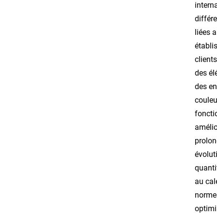
intern
différ
liées 
établi
client
des él
des en
couleu
foncti
amélio
prolon
évolut
quanti
au cal
normes
optimi