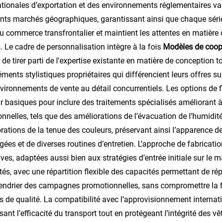
ationales d’exportation et des environnements réglementaires vari
ents marchés géographiques, garantissant ainsi que chaque séri
au commerce transfrontalier et maintient les attentes en matière
s. Le cadre de personnalisation intègre à la fois
Modèles de coo
s de tirer parti de l'expertise existante en matière de conception t
éments stylistiques propriétaires qui différencient leurs offres s
vironnements de vente au détail concurrentiels. Les options de f
r basiques pour inclure des traitements spécialisés améliorant à la
onnelles, tels que des améliorations de l’évacuation de l’humidit
rations de la tenue des couleurs, préservant ainsi l’apparence de
gées et de diverses routines d’entretien. L’approche de fabricat
ives, adaptées aussi bien aux stratégies d’entrée initiale sur le
tés, avec une répartition flexible des capacités permettant de r
endrier des campagnes promotionnelles, sans compromettre la fia
 de qualité. La compatibilité avec l’approvisionnement internat
sant l’efficacité du transport tout en protégeant l’intégrité des