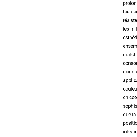
prolon
bien a
résist
les mi
esthét
ensemb
match,
consom
exigen
applic
couleu
en cot
sophis
que la
positi
intégr