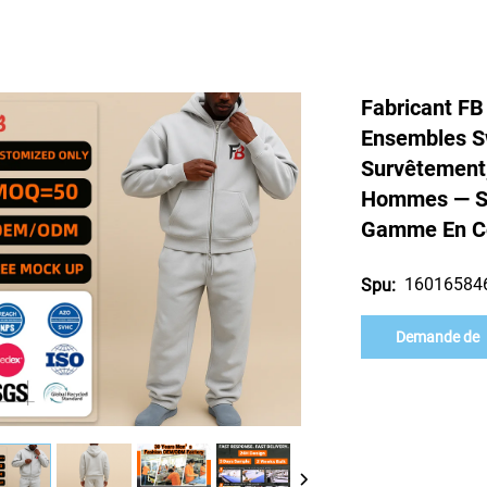
Fabricant FB
Ensembles S
Survêtement
Hommes — Su
Gamme En C
16016584
Spu:
Demande de
renseignement