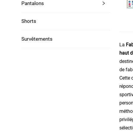
Pantalons
Shorts
Survêtements
La
Fab
haut 
destin
de fab
Cette 
répond
sporti
person
méthod
privil
sélect