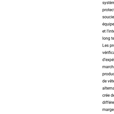
systèm
protec
soucie
équipe
et l’i
long t
Les pr
vérifi
d’expé
marché
produc
de vêt
altern
crée d
différ
marges