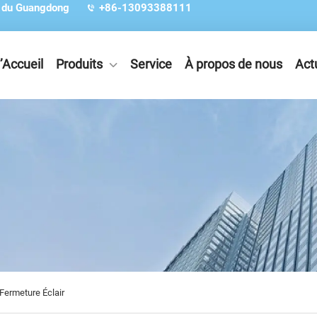
e du Guangdong
+86-13093388111
’Accueil
Produits
Service
À propos de nous
Act
Fermeture Éclair