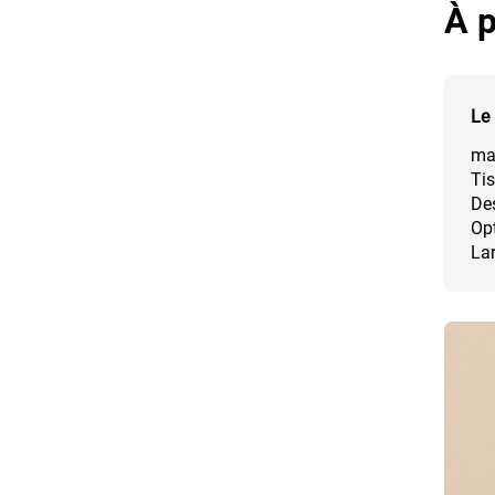
À p
Le 
mat
Tis
Des
Opt
Lar