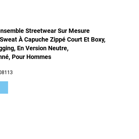
ensemble Streetwear Sur Mesure
weat À Capuche Zippé Court Et Boxy,
gging, En Version Neutre,
nné, Pour Hommes
08113
s