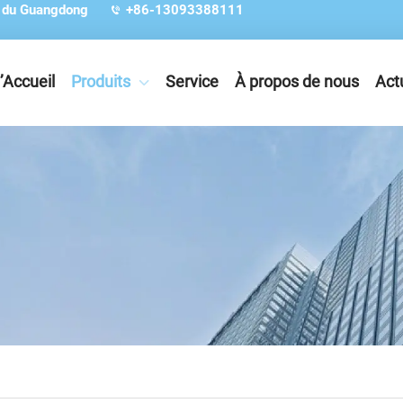
e du Guangdong
+86-13093388111
’Accueil
Produits
Service
À propos de nous
Act