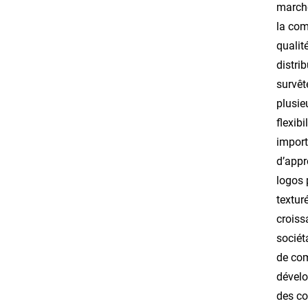
marché
la com
qualit
distri
survêt
plusie
flexib
import
d’appr
logos 
textur
croiss
sociét
de com
dévelo
des co