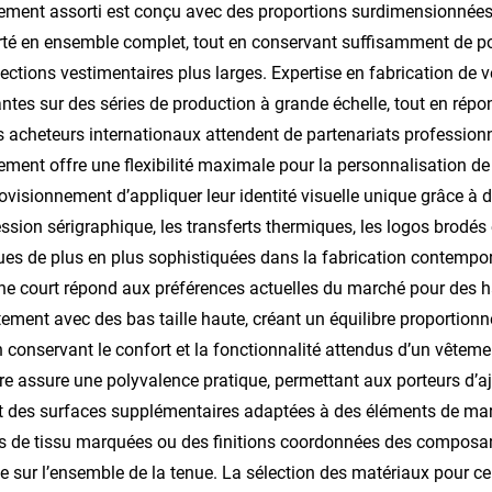
ement assorti est conçu avec des proportions surdimensionnées i
rté en ensemble complet, tout en conservant suffisamment de pol
lections vestimentaires plus larges.
Expertise en fabrication de 
ntes sur des séries de production à grande échelle, tout en rép
s acheteurs internationaux attendent de partenariats profession
ement offre une flexibilité maximale pour la personnalisation d
ovisionnement d’appliquer leur identité visuelle unique grâce 
ession sérigraphique, les transferts thermiques, les logos brodés
es de plus en plus sophistiquées dans la fabrication contempo
e court répond aux préférences actuelles du marché pour des ha
tement avec des bas taille haute, créant un équilibre proportio
n conservant le confort et la fonctionnalité attendus d’un vête
ère assure une polyvalence pratique, permettant aux porteurs d’ajus
t des surfaces supplémentaires adaptées à des éléments de marq
 de tissu marquées ou des finitions coordonnées des composants
 sur l’ensemble de la tenue. La sélection des matériaux pour ce 