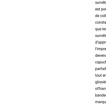
survêt
est po
de col
consta
que le
survêt
d’appr
l’impr
devenu
capuch
parfai
tout e
glissi
offran
bandes
marque