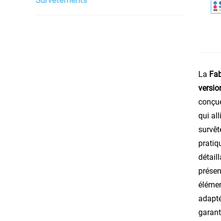
La
Fab
versio
conçue
qui al
survêt
pratiq
détail
présen
élémen
adapté
garant