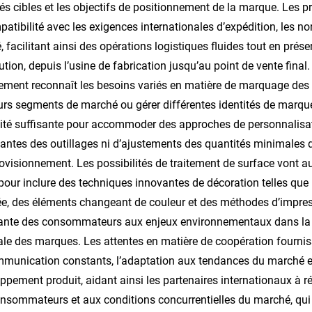
s cibles et les objectifs de positionnement de la marque. Les p
patibilité avec les exigences internationales d’expédition, les n
é, facilitant ainsi des opérations logistiques fluides tout en prése
bution, depuis l’usine de fabrication jusqu’au point de vente final
ement reconnaît les besoins variés en matière de marquage des 
urs segments de marché ou gérer différentes identités de marque 
ilité suffisante pour accommoder des approches de personnalisat
antes des outillages ni d’ajustements des quantités minimales 
ovisionnement. Les possibilités de traitement de surface vont a
pour inclure des techniques innovantes de décoration telles que l
ée, des éléments changeant de couleur et des méthodes d’impres
ante des consommateurs aux enjeux environnementaux dans la pro
ale des marques. Les attentes en matière de coopération fournis
munication constants, l’adaptation aux tendances du marché en é
ppement produit, aidant ainsi les partenaires internationaux à
nsommateurs et aux conditions concurrentielles du marché, qu