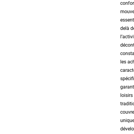
confor
mouvem
essent
delà d
l’acti
décont
consta
les ac
caract
spécif
garant
loisir
tradit
couvre
unique
dévelo