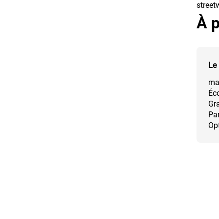
street
À p
Le 
mat
Éco
Gra
Pan
Opt