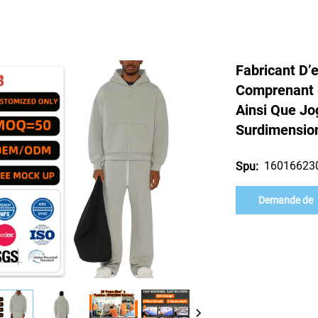
Fabricant D’
Comprenant S
Ainsi Que Jo
Surdimensio
16016623
Spu:
Demande de
renseignement