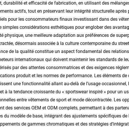
t, durabilité et efficacité de fabrication, en utilisant des mélange
ents actifs, tout en préservant leur intégrité structurelle après 
iels pour les consommateurs finaux investissant dans des vêtem
e simples considérations esthétiques pour englober des avanta
vité physique, une meilleure adaptation aux préférences de super
ractée, désormais associée à la culture contemporaine du str
nce de la qualité constitue un aspect fondamental des relations 
heteurs internationaux qui doivent maintenir les standards de l
érisés par des attentes consommatrices et des exigences régleme
ications produit et les normes de performance. Les éléments de 
issent une fonctionnalité allant au-delà de l’usage occasionnel, 
s et à la tendance croissante du « sportswear inspiré » pour un us
ionnelles entre vêtements de sport et mode décontractée. Les op
nt des services OEM et ODM complets, permettant à des partena
s du modèle de base, intégrant des ajustements spécifiques de 
ppements de gammes chromatiques et des stratégies d’intégratio