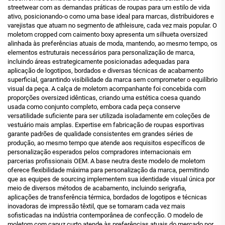
streetwear com as demandas práticas de roupas para um estilo de vida
ativo, posicionando-o como uma base ideal para marcas, distribuidores e
varejistas que atuam no segmento de athleisure, cada vez mais popular. O
moletom cropped com caimento boxy apresenta um silhueta oversized
alinhada às preferências atuais de moda, mantendo, ao mesmo tempo, os
elementos estruturais necessários para personalização de marca,
incluindo áreas estrategicamente posicionadas adequadas para
aplicação de logotipos, bordados e diversas técnicas de acabamento
superficial, garantindo visibilidade da marca sem comprometer o equilíbrio
visual da peça. A calça de moletom acompanhante foi concebida com
proporções oversized idênticas, criando uma estética coesa quando
usada como conjunto completo, embora cada peça conserve
versatilidade suficiente para ser utilizada isoladamente em coleções de
vestuário mais amplas.
Expertise em fabricação de roupas esportivas
garante padrões de qualidade consistentes em grandes séries de
produção, ao mesmo tempo que atende aos requisitos específicos de
personalização esperados pelos compradores internacionais em
parcerias profissionais OEM. A base neutra deste modelo de moletom
oferece flexibilidade máxima para personalização da marca, permitindo
que as equipes de sourcing implementem sua identidade visual única por
meio de diversos métodos de acabamento, incluindo serigrafia,
aplicações de transferência térmica, bordados de logotipos e técnicas
inovadoras de impressão têxtil, que se tornaram cada vez mais
sofisticadas na indústria contemporânea de confecção. O modelo de
moletom com capuz curto atende às preferências atuais do mercado por