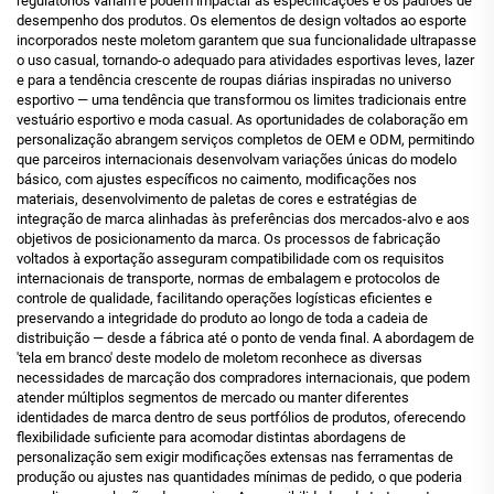
regulatórios variam e podem impactar as especificações e os padrões de
desempenho dos produtos. Os elementos de design voltados ao esporte
incorporados neste moletom garantem que sua funcionalidade ultrapasse
o uso casual, tornando-o adequado para atividades esportivas leves, lazer
e para a tendência crescente de roupas diárias inspiradas no universo
esportivo — uma tendência que transformou os limites tradicionais entre
vestuário esportivo e moda casual. As oportunidades de colaboração em
personalização abrangem serviços completos de OEM e ODM, permitindo
que parceiros internacionais desenvolvam variações únicas do modelo
básico, com ajustes específicos no caimento, modificações nos
materiais, desenvolvimento de paletas de cores e estratégias de
integração de marca alinhadas às preferências dos mercados-alvo e aos
objetivos de posicionamento da marca. Os processos de fabricação
voltados à exportação asseguram compatibilidade com os requisitos
internacionais de transporte, normas de embalagem e protocolos de
controle de qualidade, facilitando operações logísticas eficientes e
preservando a integridade do produto ao longo de toda a cadeia de
distribuição — desde a fábrica até o ponto de venda final. A abordagem de
'tela em branco' deste modelo de moletom reconhece as diversas
necessidades de marcação dos compradores internacionais, que podem
atender múltiplos segmentos de mercado ou manter diferentes
identidades de marca dentro de seus portfólios de produtos, oferecendo
flexibilidade suficiente para acomodar distintas abordagens de
personalização sem exigir modificações extensas nas ferramentas de
produção ou ajustes nas quantidades mínimas de pedido, o que poderia