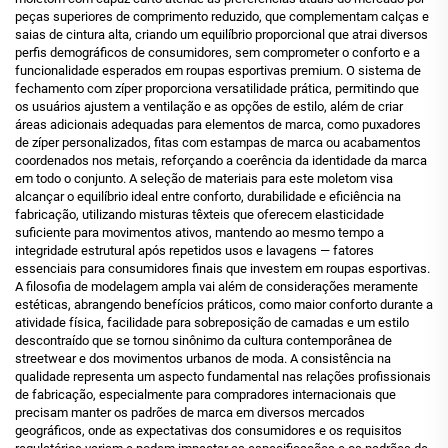
peças superiores de comprimento reduzido, que complementam calças e
saias de cintura alta, criando um equilíbrio proporcional que atrai diversos
perfis demográficos de consumidores, sem comprometer o conforto e a
funcionalidade esperados em roupas esportivas premium. O sistema de
fechamento com zíper proporciona versatilidade prática, permitindo que
os usuários ajustem a ventilação e as opções de estilo, além de criar
áreas adicionais adequadas para elementos de marca, como puxadores
de zíper personalizados, fitas com estampas de marca ou acabamentos
coordenados nos metais, reforçando a coerência da identidade da marca
em todo o conjunto. A seleção de materiais para este moletom visa
alcançar o equilíbrio ideal entre conforto, durabilidade e eficiência na
fabricação, utilizando misturas têxteis que oferecem elasticidade
suficiente para movimentos ativos, mantendo ao mesmo tempo a
integridade estrutural após repetidos usos e lavagens — fatores
essenciais para consumidores finais que investem em roupas esportivas.
A filosofia de modelagem ampla vai além de considerações meramente
estéticas, abrangendo benefícios práticos, como maior conforto durante a
atividade física, facilidade para sobreposição de camadas e um estilo
descontraído que se tornou sinônimo da cultura contemporânea de
streetwear e dos movimentos urbanos de moda. A consistência na
qualidade representa um aspecto fundamental nas relações profissionais
de fabricação, especialmente para compradores internacionais que
precisam manter os padrões de marca em diversos mercados
geográficos, onde as expectativas dos consumidores e os requisitos