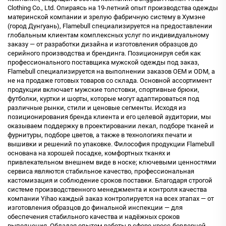
Clothing Co., Ltd. Опираясь на 19-летний опыт производства одежды
материнской компании и зрелую фабричную систему в Хумэне
(город Дунгуань), Flamebull специализируется на предоставлении
глобальным клиентам комплексных услуг по индивидуальному
заказу — от разработки дизайна и изготовления образцов до
серийного производства и брендинга. Позиционируя себя как
профессионального поставщика мужской одежды под заказ,
Flamebull специализируется на выполнении заказов OEM и ODM, а
не на продаже готовых товаров со склада. Основной ассортимент
продукции включает мужские толстовки, спортивные брюки,
футболки, куртки и шорты, которые могут адаптироваться под
различные рынки, стили и ценовые сегменты. Исходя из
позиционирования бренда клиента и его целевой аудитории, мы
оказываем поддержку в проектировании лекал, подборе тканей и
фурнитуры, подборе цветов, а также в технологиях печати и
вышивки и решений по упаковке. Философия продукции Flamebull
основана на хорошей посадке, комфортных тканях и
привлекательном внешнем виде в носке; ключевыми ценностями
сервиса являются стабильное качество, профессиональная
кастомизация и соблюдение сроков поставки. Благодаря строгой
системе производственного менеджмента и контроля качества
компании Yihao каждый заказ контролируется на всех этапах — от
изготовления образцов до финальной инспекции — для
обеспечения стабильного качества и надёжных сроков
выполнения. Обладая опытом работы в сфере кросс-бордерной