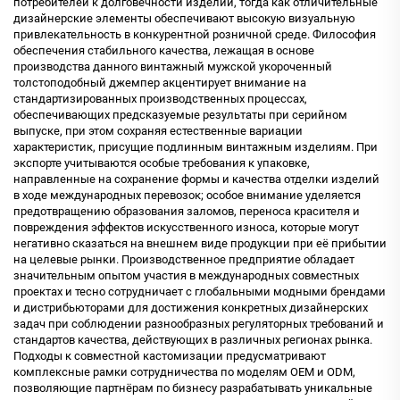
потребителей к долговечности изделий, тогда как отличительные
дизайнерские элементы обеспечивают высокую визуальную
привлекательность в конкурентной розничной среде. Философия
обеспечения стабильного качества, лежащая в основе
производства данного
винтажный мужской укороченный
толстоподобный джемпер
акцентирует внимание на
стандартизированных производственных процессах,
обеспечивающих предсказуемые результаты при серийном
выпуске, при этом сохраняя естественные вариации
характеристик, присущие подлинным винтажным изделиям. При
экспорте учитываются особые требования к упаковке,
направленные на сохранение формы и качества отделки изделий
в ходе международных перевозок; особое внимание уделяется
предотвращению образования заломов, переноса красителя и
повреждения эффектов искусственного износа, которые могут
негативно сказаться на внешнем виде продукции при её прибытии
на целевые рынки. Производственное предприятие обладает
значительным опытом участия в международных совместных
проектах и тесно сотрудничает с глобальными модными брендами
и дистрибьюторами для достижения конкретных дизайнерских
задач при соблюдении разнообразных регуляторных требований и
стандартов качества, действующих в различных регионах рынка.
Подходы к совместной кастомизации предусматривают
комплексные рамки сотрудничества по моделям OEM и ODM,
позволяющие партнёрам по бизнесу разрабатывать уникальные