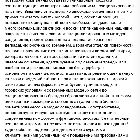
позволяет компаниям создавать уникальные продукты,
соответствующие их конкретным требованиям позиционирования
на рынке. Вышивка выполнена из высококачественных нитей и с
применением точных технологий шитья, обеспечивающих
неизменность рисунка и чёткость изображения даже после
многократных циклов стирки и носки; аппликационные нашивки
закреплены с использованием специализированных методов
соединения, предотвращающих отслаивание краёв или
деградацию рисунка со временем. Варианты отделки поверхности
включают различные степени интенсивности кислотной стирки,
избирательные техники состаривания и индивидуальные
цветовые сочетания, адаптируемые под сезонные тренды или
особенности региональных рынков без ущерба для
основополагающей целостности дизайна, определяющей данную
категорию изделий. Область применения охватывает широкий
спектр розничных форматов — от бутиков уличной моды в
городских условиях и современных модных сетей до
специализированных брендов образа жизни и онлайн-платформ
электронной коммерции, особенно актуальна для бизнеса,
ориентированного на модно осведомлённых потребителей,
ценящих аутентичную винтажную эстетику в сочетании с
современным комфортом и функциональностью. Значительный
вес ткани и премиальное качество исполнения делают данный
худи особенно подходящим для рынков с суровыми
климатическими условиями или повышенными требованиями