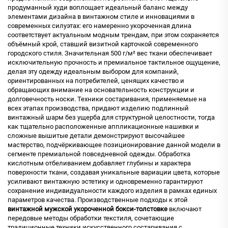
продуманный худи воплощает идеальный баланс между
элементами дизайна в винтажном стиле и инновациями в
современных силуэтах: его намеренно укороченная длина
соответствует актуальным модным трендам, при этом сохраняется
объёмный крой, ставший визитной карточкой современного
городского стиля. Значительная
500 г/м²
вес ткани обеспечивает
исключительную прочность и премиальное тактильное ощущение,
делая эту одежду идеальным выбором для компаний,
ориентированных на потребителей, ценящих качество и
обращающих внимание на основательность конструкции и
долговечность носки. Техники состаривания, применяемые на
всех этапах производства, придают изделию подлинный
винтажный шарм без ущерба для структурной целостности, тогда
как тщательно расположенные аппликационные нашивки и
сложные вышитые детали демонстрируют высочайшее
мастерство, подчёркивающее позиционирование данной модели в
сегменте премиальной повседневной одежды. Обработка
кислотным отбеливанием добавляет глубины и характера
поверхности ткани, создавая уникальные вариации цвета, которые
усиливают винтажную эстетику и одновременно гарантируют
сохранение индивидуальности каждого изделия в рамках единых
параметров качества. Производственные подходы к этой
винтажной мужской укороченной бокси-толстовке
включают
передовые методы обработки текстиля, сочетающие
традиционные техники искусственного состаривания с