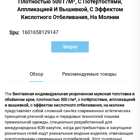
Плотностью 500 Г/м², С Потёртостями,
Аппликацией И Вышивкой, С Эффектом
Кислотного Отбеливания, На Молнии
1601658129147
Spu:
Запрос
Обзор
Рекомендуемые товары
The
Винтажная индивидуальная укороченная мужская толстовка в
объёмном крое, плотностью 500 г/м², с потёртостями, аппликацией
и вышивкой, с эффектом кислотного отбеливания, на молнии
представляет собой сложный синтез современных эстетических
принципов уличной моды и передовых технологий пошива
премиальной одежды, специально разработанный для
международных B2B-закупок, когда дистрибьюторы и закупщики
розничных сетей ищут уникальные модные изделия, отвечающие
предпочтениям современных потребителей. Этот тщательно