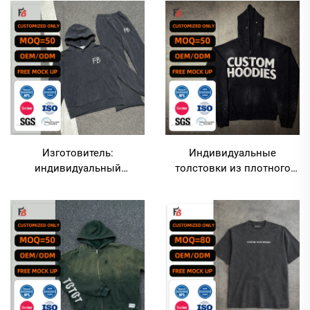
застёжкой-молнией, с
толстовок и спортивных
эффектом кислотного
брюк с расклешёнными
отбеливания; худи из
штанинами в стиле «acid
французского трикотажа
wash»
без нанесений, с
возможностью вышивки
Изготовитель:
Индивидуальные
индивидуальный
толстовки из плотного
трикотажный свитшот с
хлопкового флиса (500 г/
вышивкой, комплект из
м²), OEM-производство,
свободных брюк-клёш и
толстовки с застёжкой-
свитшота с эффектом
молнией и эффектом «acid
«поношенности»
wash», с возможностью
нанесения принта