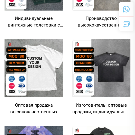
Индивидуальные
Производство
винтажные толстовки с
высококачественных
заниженными плечами,
мужских футболок из 100
свободного кроя и
% хлопка серого цвета с
объёмной посадки в стиле
кислотной обработкой и
«acid wash», оптовая
индивидуальным
продажа — толстовки с
логотипом, выполненным
эффектом «acid wash»
вышивкой
Оптовая продажа
Изготовитель: оптовые
высококачественных
продажи, индивидуальные
унисекс-футболок из
винтажные футболки с
хлопка (300 г/м²),
каменной кислотной
однотонных, без принтов
стиркой и принтом на