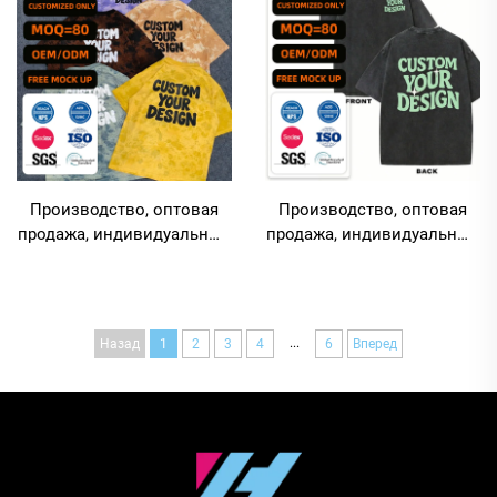
— для нанесения
спине
изображений
Производство, оптовая
Производство, оптовая
продажа, индивидуальные
продажа, индивидуальные
сверхразмерные
сверхобъёмные мужские
хлопковые футболки с
футболки с широким
омбре-эффектом по всей
силуэтом и цифровой
поверхности, с цифровой
печатью, джинсовый
...
Назад
1
2
3
4
6
Вперед
прямой печатью (DTG) и
эффект «acid wash»
трафаретной печатью