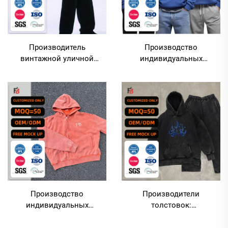
Производитель
Производство
винтажной уличной
индивидуальных
одежды: худи с эффектом
высококачественных
кислотного отбеливания и
унисекс-худи из трикотажа
оверсайз-кроем, с
со спущенными плечами и
нанесением
объёмным принтом,
индивидуального
плотность 300 г/м²
логотипа; комплект из
высококачественных
толстовок и спортивных
брюк
Производство
Производители
индивидуальных
толстовок:
укороченных худи с
индивидуальный
прямым кроем и
комплект из утяжелённых