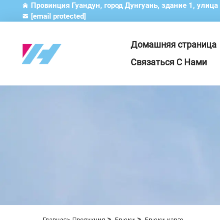
Провинция Гуандун, город Дунгуань, здание 1, улица
[email protected]
Домашняя страница
Связаться С Нами
>
>
Главная>
Продукция
Брюки
Брюки-карго