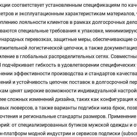
кции соответствует установленным спецификациям по кач
етров и эксплуатационным характеристикам материалов, 
еплению лояльности клиентов в рамках долгосрочных дело
ваются специальные требования к упаковке, минимизиру
народных перевозках, защитные меры, обеспечивающие со
лжительной логистической цепочки, а также документац
ление в глобальных распределительных сетях. Совместны
 подчёркивает гибкость в удовлетворении специфических
нении эффективности производства и стандартов качеств
ений и устойчивость цепочек поставок в долгосрочной п
кам ценят широкие возможности индивидуальной настройк
лее сложных изменений дизайна, таких как конфигурация 
вых люверсов, а также варианты подгибки низа брюк, п
очтения и региональные стандарты размеров. Применение
орий: от специализированных бутиков мужской одежды и 
н-платформ модной индустрии и сервисов подписки (subscri