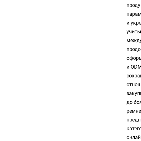
проду
парам
и укр
учиты
между
продо
оформ
и ODM
сохра
отнош
закуп
до бо
ремне
предп
катег
онлай