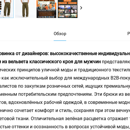
Обзор
Р
овинка от дизайнеров: высококачественные индивидуаль
 из вельвета классического кроя для мужчин
представляю
ических принципов уличной моды и традиционного текстил
 как исключительный выбор для международных B2B-поку
алистов по закупкам розничных сетей, ищущих премиаль
менным потребительским предпочтениям. Эти брюки из в
тов, вдохновлённых рабочей одеждой, в современные мод
нично сочетает комфорт и стиль, сохраняя при этом вечн
етовой ткани. Отличительная зелёная расцветка отражает
стые оттенки и осознанность в вопросах устойчивой моды,