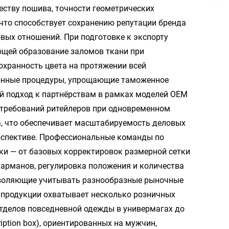
еству пошива, точности геометрических
что способствует сохранению репутации бренда
вых отношений. При подготовке к экспорту
ющей образование заломов ткани при
хранность цвета на протяжении всей
ионные процедуры, упрощающие таможенное
й подход к партнёрствам в рамках моделей OEM
 требований ритейлеров при одновременном
а, что обеспечивает масштабируемость деловых
ерспективе. Профессиональные команды по
и — от базовых корректировок размерной сетки
карманов, регулировка положения и количества
озволяющие учитывать разнообразные рыночные
 продукции охватывает несколько розничных
отделов повседневной одежды в универмагах до
ption box), ориентированных на мужчин,