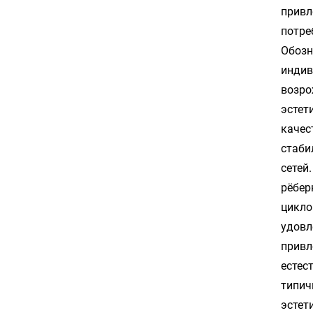
привл
потре
Обозн
индив
возро
эстет
качес
стаби
сетей
рёбер
цикло
удовл
привл
естес
типич
эстет