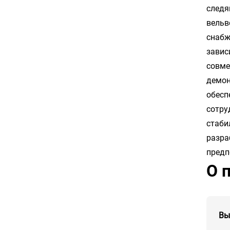
следя
вельв
снабж
завис
совме
демон
обесп
сотру
стаби
разра
предп
О 
Вы