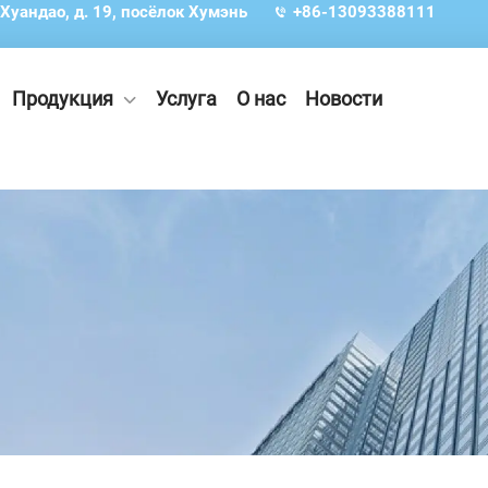
 Хуандао, д. 19, посёлок Хумэнь
+86-13093388111
Продукция
Услуга
О нас
Новости