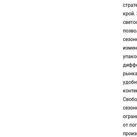
страт
крой.
свето
позво
сезон
измен
упако
диффе
рынка
удобн
конте
Свобо
сезон
огран
от по
произ