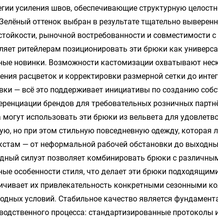
егии усиления швов, обеспечивающие структурную целостн
 Зелёный оттенок выбран в результате тщательно выверенн
стойкости, рыночной востребованности и совместимости 
ляет ритейлерам позиционировать эти брюки как универса
ные новинки. Возможности кастомизации охватывают неск
ения расцветок и корректировки размерной сетки до инт
вки — всё это поддерживает инициативы по созданию собс
ренциации брендов для требовательных розничных партн
 могут использовать эти брюки из вельвета для удовлетв
ую, но при этом стильную повседневную одежду, которая 
кстам — от неформальной рабочей обстановки до выходны
дный силуэт позволяет комбинировать брюки с различным
ные особенности стиля, что делает эти брюки подходящими
ичивает их привлекательность конкретными сезонными к
годных условий. Стабильное качество является фундамен
водственного процесса: стандартизированные протоколы 