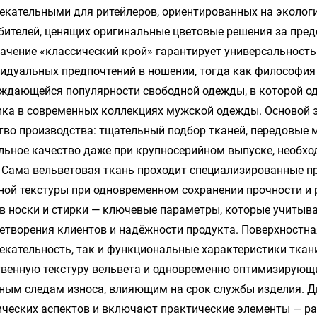
екательными для ритейлеров, ориентированных на экологи
бителей, ценящих оригинальные цветовые решения за пре
ачение «классический крой» гарантирует универсальность
идуальных предпочтений в ношении, тогда как философия
ждающейся популярности свободной одежды, в которой од
ика в современных коллекциях мужской одежды. Основой 
тво производства: тщательный подбор тканей, передовые
льное качество даже при крупносерийном выпуске, необ
. Сама вельветовая ткань проходит специализированные п
ной текстуры при одновременном сохранении прочности и 
в носки и стирки — ключевые параметры, которые учитыв
етворения клиентов и надёжности продукта. Поверхностна
екательность, так и функциональные характеристики ткан
твенную текстуру вельвета и одновременно оптимизирующ
ным следам износа, влияющим на срок службы изделия. Д
ических аспектов и включают практические элементы — р