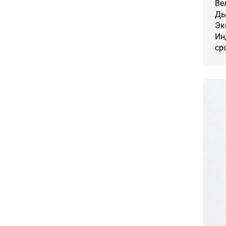
Ве
Ды
Эк
Ин
ср