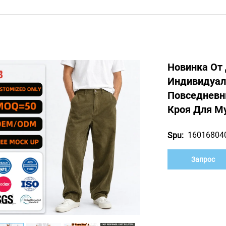
Новинка От
Индивидуал
Повседневн
Кроя Для М
16016804
Spu:
Запрос