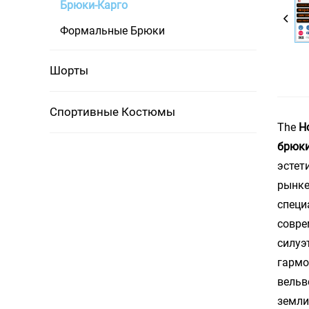
Брюки-Карго
Формальные Брюки
Шорты
Спортивные Костюмы
The
Н
брюки
эстет
рынке
специ
совре
силуэ
гармо
вельв
земли