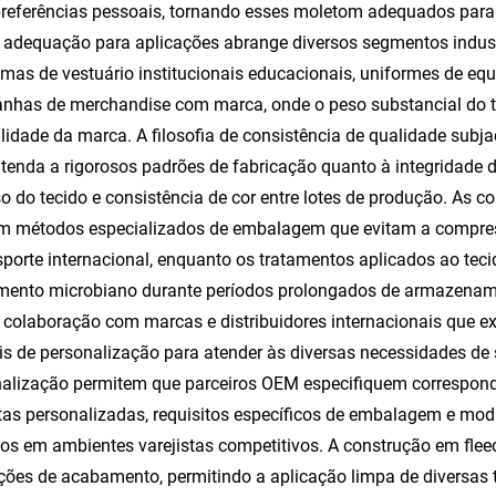
referências pessoais, tornando esses moletom adequados para 
 adequação para aplicações abrange diversos segmentos industr
mas de vestuário institucionais educacionais, uniformes de equ
has de merchandise com marca, onde o peso substancial do te
ilidade da marca. A filosofia de consistência de qualidade sub
tenda a rigorosos padrões de fabricação quanto à integridade d
o do tecido e consistência de cor entre lotes de produção. As c
m métodos especializados de embalagem que evitam a compres
sporte internacional, enquanto os tratamentos aplicados ao tec
mento microbiano durante períodos prolongados de armazenam
colaboração com marcas e distribuidores internacionais que e
eis de personalização para atender às diversas necessidades d
alização permitem que parceiros OEM especifiquem correspondê
tas personalizadas, requisitos específicos de embalagem e mod
os em ambientes varejistas competitivos. A construção em fle
ções de acabamento, permitindo a aplicação limpa de diversas 