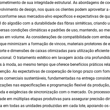
metimento de sua integridade estrutural. As abordagens de c
olvimento de design, nos quais os clientes podem aproveitar a e
conforme seus mercados-alvo específicos e expectativas de qua
l do algodão com a durabilidade das fibras sintéticas, criand
ersas condições climáticas e padrões de uso, mantendo, ao me
s em volume. As considerações de compatibilidade com embal
que minimizam a formação de vincos, materiais protetores de 
orte e dimensões de caixas otimizadas para utilização eficiente
acional. O tratamento estético em lavagem ácida cria profundi
s à moda, ao mesmo tempo que oferece benefícios práticos rela
nção. As expectativas de cooperação de longo prazo com forn
es comerciais sustentáveis, fundamentadas na entrega consist
cações nas especificações e programação flexível da produção
a e exigências de sincronização com o mercado. Os processos
ade em múltiplas etapas produtivas para assegurar precisão di
ca em todas as unidades produzidas em cada lote, apoiando os