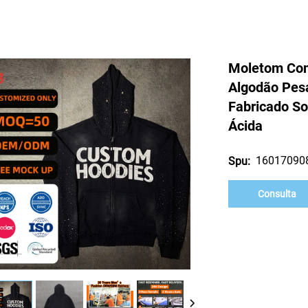
Moletom Com
Algodão Pes
Fabricado S
Ácida
16017090
Spu:
Consulta