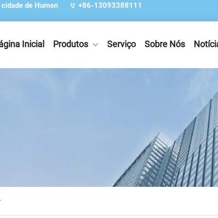
, cidade de Humen
+86-13093388111
ágina Inicial
Produtos
Serviço
Sobre Nós
Notíci
r