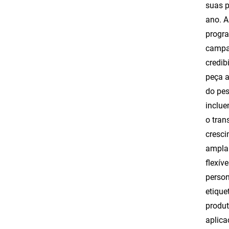
suas p
ano. A
progra
campan
credib
peça a
do pes
inclue
o tran
cresci
ampla 
flexív
person
etique
produt
aplica