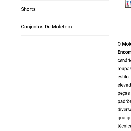
Shorts
Conjuntos De Moletom
O
Mole
Encom
cenári
roupas
estilo
elevad
peças 
padrõe
divers
qualqu
técnic