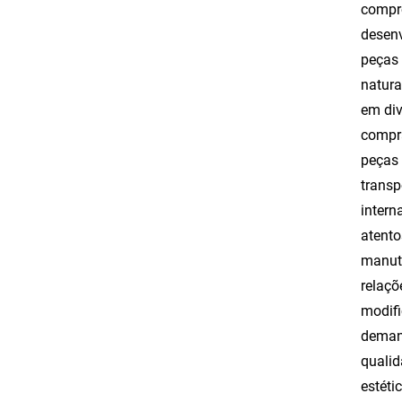
compro
desenv
peças 
natura
em div
compra
peças 
transp
intern
atento
manute
relaçõ
modifi
demand
qualid
estéti