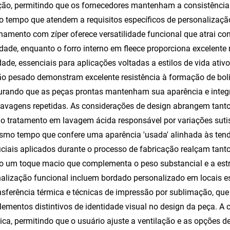
ão, permitindo que os fornecedores mantenham a consistência 
tempo que atendem a requisitos específicos de personalização 
hamento com zíper oferece versatilidade funcional que atrai c
idade, enquanto o forro interno em fleece proporciona excelente 
ade, essenciais para aplicações voltadas a estilos de vida ativo
o pesado demonstram excelente resistência à formação de boli
rando que as peças prontas mantenham sua aparência e integri
lavagens repetidas. As considerações de design abrangem tanto
o tratamento em lavagem ácida responsável por variações suti
smo tempo que confere uma aparência 'usada' alinhada às ten
iciais aplicados durante o processo de fabricação realçam tanto
o um toque macio que complementa o peso substancial e a estr
alização funcional incluem bordado personalizado em locais espe
nsferência térmica e técnicas de impressão por sublimação, qu
lementos distintivos de identidade visual no design da peça. A 
stica, permitindo que o usuário ajuste a ventilação e as opções