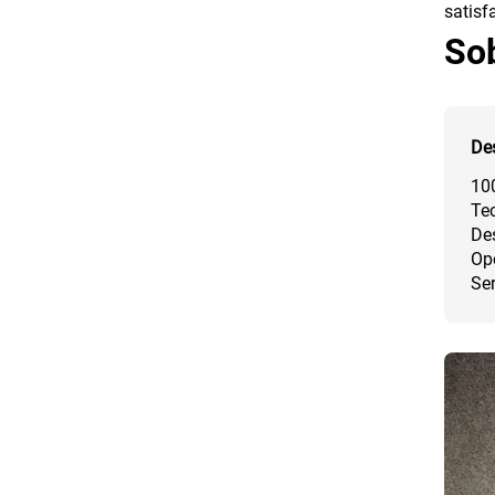
satisf
So
De
100
Te
Des
Op
Se