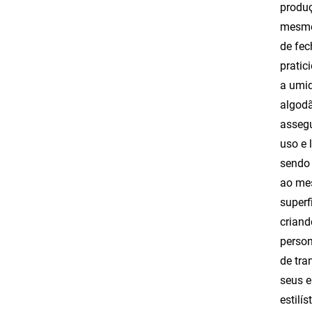
produç
mesmo 
de fec
pratic
a umid
algodã
assegu
uso e 
sendo 
ao me
superf
criand
person
de tra
seus e
estilí