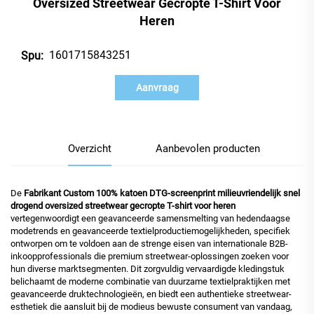
Oversized Streetwear Gecropte T-Shirt Voor
Heren
1601715843251
Spu:
Aanvraag
Overzicht
Aanbevolen producten
De
Fabrikant Custom 100% katoen DTG-screenprint milieuvriendelijk snel
drogend oversized streetwear gecropte T-shirt voor heren
vertegenwoordigt een geavanceerde samensmelting van hedendaagse
modetrends en geavanceerde textielproductiemogelijkheden, specifiek
ontworpen om te voldoen aan de strenge eisen van internationale B2B-
inkoopprofessionals die premium streetwear-oplossingen zoeken voor
hun diverse marktsegmenten. Dit zorgvuldig vervaardigde kledingstuk
belichaamt de moderne combinatie van duurzame textielpraktijken met
geavanceerde druktechnologieën, en biedt een authentieke streetwear-
esthetiek die aansluit bij de modieus bewuste consument van vandaag,