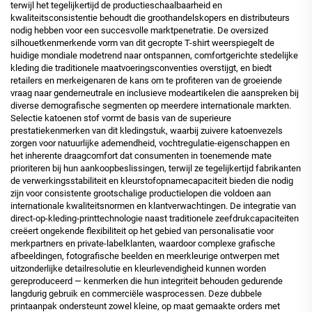
terwijl het tegelijkertijd de productieschaalbaarheid en
kwaliteitsconsistentie behoudt die groothandelskopers en distributeurs
nodig hebben voor een succesvolle marktpenetratie. De oversized
silhouetkenmerkende vorm van dit gecropte T-shirt weerspiegelt de
huidige mondiale modetrend naar ontspannen, comfortgerichte stedelijke
kleding die traditionele maatvoeringsconventies overstijgt, en biedt
retailers en merkeigenaren de kans om te profiteren van de groeiende
vraag naar genderneutrale en inclusieve modeartikelen die aanspreken bij
diverse demografische segmenten op meerdere internationale markten.
Selectie katoenen stof
vormt de basis van de superieure
prestatiekenmerken van dit kledingstuk, waarbij zuivere katoenvezels
zorgen voor natuurlijke ademendheid, vochtregulatie-eigenschappen en
het inherente draagcomfort dat consumenten in toenemende mate
prioriteren bij hun aankoopbeslissingen, terwijl ze tegelijkertijd fabrikanten
de verwerkingsstabiliteit en kleurstofopnamecapaciteit bieden die nodig
zijn voor consistente grootschalige productielopen die voldoen aan
internationale kwaliteitsnormen en klantverwachtingen. De integratie van
direct-op-kleding-printtechnologie naast traditionele zeefdrukcapaciteiten
creëert ongekende flexibiliteit op het gebied van personalisatie voor
merkpartners en private-labelklanten, waardoor complexe grafische
afbeeldingen, fotografische beelden en meerkleurige ontwerpen met
uitzonderlijke detailresolutie en kleurlevendigheid kunnen worden
gereproduceerd — kenmerken die hun integriteit behouden gedurende
langdurig gebruik en commerciële wasprocessen. Deze dubbele
printaanpak ondersteunt zowel kleine, op maat gemaakte orders met