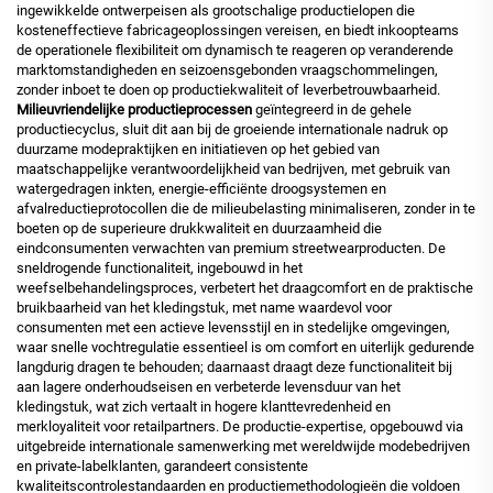
ingewikkelde ontwerpeisen als grootschalige productielopen die
kosteneffectieve fabricageoplossingen vereisen, en biedt inkoopteams
de operationele flexibiliteit om dynamisch te reageren op veranderende
marktomstandigheden en seizoensgebonden vraagschommelingen,
zonder inboet te doen op productiekwaliteit of leverbetrouwbaarheid.
Milieuvriendelijke productieprocessen
geïntegreerd in de gehele
productiecyclus, sluit dit aan bij de groeiende internationale nadruk op
duurzame modepraktijken en initiatieven op het gebied van
maatschappelijke verantwoordelijkheid van bedrijven, met gebruik van
watergedragen inkten, energie-efficiënte droogsystemen en
afvalreductieprotocollen die de milieubelasting minimaliseren, zonder in te
boeten op de superieure drukkwaliteit en duurzaamheid die
eindconsumenten verwachten van premium streetwearproducten. De
sneldrogende functionaliteit, ingebouwd in het
weefselbehandelingsproces, verbetert het draagcomfort en de praktische
bruikbaarheid van het kledingstuk, met name waardevol voor
consumenten met een actieve levensstijl en in stedelijke omgevingen,
waar snelle vochtregulatie essentieel is om comfort en uiterlijk gedurende
langdurig dragen te behouden; daarnaast draagt deze functionaliteit bij
aan lagere onderhoudseisen en verbeterde levensduur van het
kledingstuk, wat zich vertaalt in hogere klanttevredenheid en
merkloyaliteit voor retailpartners. De productie-expertise, opgebouwd via
uitgebreide internationale samenwerking met wereldwijde modebedrijven
en private-labelklanten, garandeert consistente
kwaliteitscontrolestandaarden en productiemethodologieën die voldoen