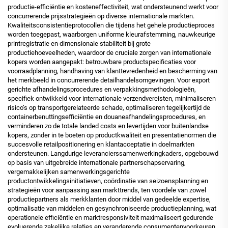
productie-efficiëntie en kosteneffectiviteit, wat ondersteunend werkt voor
concurrerende prijsstrategieën op diverse internationale markten.
Kwaliteitsconsistentieprotocollen die tijdens het gehele productieproces
worden toegepast, waarborgen uniforme kleurafstemming, nauwkeurige
printregistratie en dimensionale stabiliteit bij grote
productiehoeveelheden, waardoor de cruciale zorgen van internationale
kopers worden aangepakt: betrouwbare productspecificaties voor
voorraadplanning, handhaving van klanttevredenheid en bescherming van
het merkbeeld in concurrerende detailhandelsomgevingen. Voor export
gerichte afhandelingsprocedures en verpakkingsmethodologieën,
specifiek ontwikkeld voor internationale verzendvereisten, minimaliseren
risico’s op transportgerelateerde schade, optimaliseren tegelijkertijd de
containerbenuttingsefficiëntie en douaneafhandelingsprocedures, en
verminderen zo de totale landed costs en levertijden voor buitenlandse
kopers, zonder in te boeten op productkwaliteit en presentatienormen die
succesvolle retailpositionering en klantacceptatie in doelmarkten
ondersteunen. Langdurige leverancierssamenwerkingkaders, opgebouwd
op basis van uitgebreide internationale partnerschapservaring,
vergemakkelijken samenwerkingsgerichte
productontwikkelingsinitiatieven, coördinatie van seizoensplanning en
strategieën voor aanpassing aan markttrends, ten voordele van zowel
productiepartners als merkklanten door middel van gedeelde expertise,
optimalisatie van middelen en gesynchroniseerde productieplanning, wat
operationele efficiëntie en marktresponsiviteit maximaliseert gedurende
evoluerende zakelijke relaties en veranderende consumentenvoorkeuren