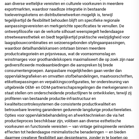
aan diverse wettelijke vereisten en culturele voorkeuren in meerdere
exportmarkten, waardoor naadloze integratie in bestaande
toeleveringsketens en distributienetwerken mogelijk is, terwijl
tegelijkertijd de flexibiliteit behouden blijft om specifieke regionale
aanpassingsvereisten en merkgerichte specificaties te vervullen. De
ontwerpfilosofie van de verkorte silhouet weerspiegelt hedendaagse
streetwearesthetiek en biedt tegelijkertijd praktische veelzijdigheid voor
laagopbouwcombinaties en seizoensgebonden stylingaanpassingen,
waardoor detailhandelskansen ontstaan binnen meerdere
productcategorieën en prijsniveaus, wat de voorraomomslag en
winstmarges voor groothandelskopers maximaliseert die op zoek zijn naar
gediversificeerde modeaanbiedingen die aanspreken bij brede
consumentengroepen.
Aanpasbare mogelijkheden
gaan verder dan
oppervlaktegrafieken en omvatten stofbehandelingen, maatvoorschriften,
etikettoepassingen en verpakkingsconfiguraties, ter ondersteuning van
uitgebreide OEM- en ODM-partnerschapsregelingen die merkeigenaren in
staat stellen om onderscheidende productlijnen te ontwikkelen, terwijl zij
profiteren van bestaande productie-infrastructuur en
kwaliteitscontrolesystemen die consistente productkwaliteit en
betrouwbare levering garanderen gedurende langdurige productierelaties.
Opties voor oppervlaktebehandeling en afwerktechnieken die via het
productieproces beschikbaar zijn, voldoen aan diverse esthetische
voorkeuren en functionele vereisten — van vintage geïnspireerde versleten
effecten tot hedendaagse minimalistische benaderingen — en bieden
daarmee creatieve flexibiliteit aan designteams, zonder in te boeten op