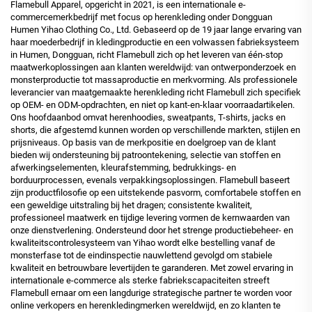
Flamebull Apparel, opgericht in 2021, is een internationale e-
commercemerkbedrijf met focus op herenkleding onder Dongguan
Humen Yihao Clothing Co., Ltd. Gebaseerd op de 19 jaar lange ervaring van
haar moederbedrijf in kledingproductie en een volwassen fabrieksysteem
in Humen, Dongguan, richt Flamebull zich op het leveren van één-stop
maatwerkoplossingen aan klanten wereldwijd: van ontwerponderzoek en
monsterproductie tot massaproductie en merkvorming. Als professionele
leverancier van maatgemaakte herenkleding richt Flamebull zich specifiek
op OEM- en ODM-opdrachten, en niet op kant-en-klaar voorraadartikelen.
Ons hoofdaanbod omvat herenhoodies, sweatpants, T-shirts, jacks en
shorts, die afgestemd kunnen worden op verschillende markten, stijlen en
prijsniveaus. Op basis van de merkpositie en doelgroep van de klant
bieden wij ondersteuning bij patroontekening, selectie van stoffen en
afwerkingselementen, kleurafstemming, bedrukkings- en
borduurprocessen, evenals verpakkingsoplossingen. Flamebull baseert
zijn productfilosofie op een uitstekende pasvorm, comfortabele stoffen en
een geweldige uitstraling bij het dragen; consistente kwaliteit,
professioneel maatwerk en tijdige levering vormen de kernwaarden van
onze dienstverlening. Ondersteund door het strenge productiebeheer- en
kwaliteitscontrolesysteem van Yihao wordt elke bestelling vanaf de
monsterfase tot de eindinspectie nauwlettend gevolgd om stabiele
kwaliteit en betrouwbare levertijden te garanderen. Met zowel ervaring in
internationale e-commerce als sterke fabriekscapaciteiten streeft
Flamebull ernaar om een langdurige strategische partner te worden voor
online verkopers en herenkledingmerken wereldwijd, en zo klanten te