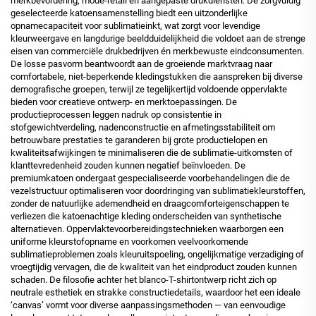
merkbevordering, mode-retail en aangepaste drukdiensten. De zorgvuldig
geselecteerde katoensamenstelling biedt een uitzonderlijke
opnamecapaciteit voor sublimatieinkt, wat zorgt voor levendige
kleurweergave en langdurige beeldduidelijkheid die voldoet aan de strenge
eisen van commerciële drukbedrijven én merkbewuste eindconsumenten.
De losse pasvorm beantwoordt aan de groeiende marktvraag naar
comfortabele, niet-beperkende kledingstukken die aanspreken bij diverse
demografische groepen, terwijl ze tegelijkertijd voldoende oppervlakte
bieden voor creatieve ontwerp- en merktoepassingen. De
productieprocessen leggen nadruk op consistentie in
stofgewichtverdeling, nadenconstructie en afmetingsstabiliteit om
betrouwbare prestaties te garanderen bij grote productielopen en
kwaliteitsafwijkingen te minimaliseren die de sublimatie-uitkomsten of
klanttevredenheid zouden kunnen negatief beïnvloeden. De
premiumkatoen ondergaat gespecialiseerde voorbehandelingen die de
vezelstructuur optimaliseren voor doordringing van sublimatiekleurstoffen,
zonder de natuurlijke ademendheid en draagcomforteigenschappen te
verliezen die katoenachtige kleding onderscheiden van synthetische
alternatieven. Oppervlaktevoorbereidingstechnieken waarborgen een
uniforme kleurstofopname en voorkomen veelvoorkomende
sublimatieproblemen zoals kleuruitspoeling, ongelijkmatige verzadiging of
vroegtijdig vervagen, die de kwaliteit van het eindproduct zouden kunnen
schaden. De filosofie achter het blanco-T-shirtontwerp richt zich op
neutrale esthetiek en strakke constructiedetails, waardoor het een ideale
‘canvas’ vormt voor diverse aanpassingsmethoden — van eenvoudige