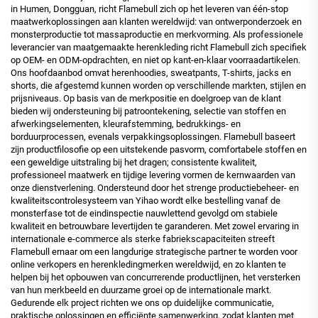
in Humen, Dongguan, richt Flamebull zich op het leveren van één-stop
maatwerkoplossingen aan klanten wereldwijd: van ontwerponderzoek en
monsterproductie tot massaproductie en merkvorming. Als professionele
leverancier van maatgemaakte herenkleding richt Flamebull zich specifiek
op OEM- en ODM-opdrachten, en niet op kant-en-klaar voorraadartikelen.
Ons hoofdaanbod omvat herenhoodies, sweatpants, T-shirts, jacks en
shorts, die afgestemd kunnen worden op verschillende markten, stijlen en
prijsniveaus. Op basis van de merkpositie en doelgroep van de klant
bieden wij ondersteuning bij patroontekening, selectie van stoffen en
afwerkingselementen, kleurafstemming, bedrukkings- en
borduurprocessen, evenals verpakkingsoplossingen. Flamebull baseert
zijn productfilosofie op een uitstekende pasvorm, comfortabele stoffen en
een geweldige uitstraling bij het dragen; consistente kwaliteit,
professioneel maatwerk en tijdige levering vormen de kernwaarden van
onze dienstverlening. Ondersteund door het strenge productiebeheer- en
kwaliteitscontrolesysteem van Yihao wordt elke bestelling vanaf de
monsterfase tot de eindinspectie nauwlettend gevolgd om stabiele
kwaliteit en betrouwbare levertijden te garanderen. Met zowel ervaring in
internationale e-commerce als sterke fabriekscapaciteiten streeft
Flamebull ernaar om een langdurige strategische partner te worden voor
online verkopers en herenkledingmerken wereldwijd, en zo klanten te
helpen bij het opbouwen van concurrerende productlijnen, het versterken
van hun merkbeeld en duurzame groei op de internationale markt.
Gedurende elk project richten we ons op duidelijke communicatie,
praktische oplossingen en efficiënte samenwerking, zodat klanten met