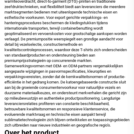
warmteoverdracht, direct-to-garment (DTG)-printen en traditionele
zeefdruktechnieken, wat flexibiliteit biedt aan leveranciers die meerdere
marktsegmenten bedienen met uiteenlopende technische eisen en
esthetische voorkeuren. Voor export gerichte verpakkings- en
hanteringsprocedures beschermen de kledingstukken tijdens
internationale transporten, terwijl containerbenutting wordt
geoptimaliseerd en vervoerskosten voor grootschalige aankopen worden
verlaagd. De premiumpositie weerspiegelt een grondige aandacht voor
detail bij vezelselectie, constructiemethode en
kwaliteitscontroleprocessen, waardoor deze T-shirts zich onderscheiden
van standaardproducten en ondersteuning bieden aan
premiumprijsstrategieën op concurrerende markten.
Samenwerkingsvormen met OEM- en ODM-partners vergemakkelijken
aangepaste wijzigingen in pasvormspecificaties, kleuropties en
verpakkingsvereisten, zonder dat de kernkwaliteitsnormen of productie-
efficiëntie in het gedrang komen. De katoengebaseerde constructie sluit
aan bij de groeiende consumentenvoorkeur voor natuurlijke vezels en
duurzame materiaalkeuzes, en ondersteunt merkverhalen die gericht zijn
op milieubewustzijn en authentieke productpositionering. Langdurige
leveranciersrelaties profiteren van constante beschikbaarheid,
betrouwbare kwaliteitsnormen en responsieve klantenservice, die
evoluerende marktvraag en technische eisen aanpakt terwijl
sublimatietechnologieën zich blijven ontwikkelen en toepassingsgebieden
zich uitbreiden naar nieuwe industrieën en geografische regio’s.
Over het product