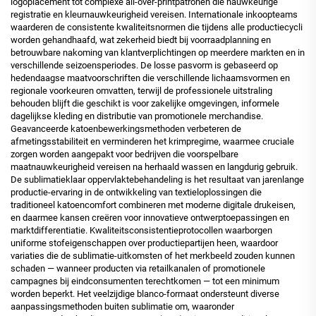
logoplacement tot complexe all-over-printpatronen die nauwkeurige
registratie en kleurnauwkeurigheid vereisen. Internationale inkoopteams
waarderen de consistente kwaliteitsnormen die tijdens alle productiecycli
worden gehandhaafd, wat zekerheid biedt bij voorraadplanning en
betrouwbare nakoming van klantverplichtingen op meerdere markten en in
verschillende seizoensperiodes. De losse pasvorm is gebaseerd op
hedendaagse maatvoorschriften die verschillende lichaamsvormen en
regionale voorkeuren omvatten, terwijl de professionele uitstraling
behouden blijft die geschikt is voor zakelijke omgevingen, informele
dagelijkse kleding en distributie van promotionele merchandise.
Geavanceerde katoenbewerkingsmethoden verbeteren de
afmetingsstabiliteit en verminderen het krimpregime, waarmee cruciale
zorgen worden aangepakt voor bedrijven die voorspelbare
maatnauwkeurigheid vereisen na herhaald wassen en langdurig gebruik.
De sublimatieklaar oppervlaktebehandeling is het resultaat van jarenlange
productie-ervaring in de ontwikkeling van textieloplossingen die
traditioneel katoencomfort combineren met moderne digitale drukeisen,
en daarmee kansen creëren voor innovatieve ontwerptoepassingen en
marktdifferentiatie. Kwaliteitsconsistentieprotocollen waarborgen
uniforme stofeigenschappen over productiepartijen heen, waardoor
variaties die de sublimatie-uitkomsten of het merkbeeld zouden kunnen
schaden — wanneer producten via retailkanalen of promotionele
campagnes bij eindconsumenten terechtkomen — tot een minimum
worden beperkt. Het veelzijdige blanco-formaat ondersteunt diverse
aanpassingsmethoden buiten sublimatie om, waaronder