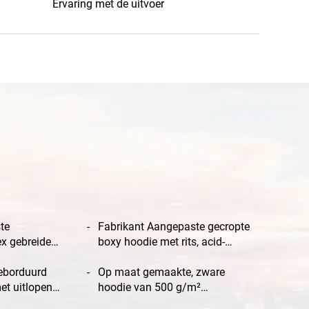
Ervaring met de uitvoer
te
Fabrikant Aangepaste gecropte
x gebreide
boxy hoodie met rits, acid-
 schouders
washed lege hoodies, lege
/m²
eborduurd
French-terry-hoodies met
Op maat gemaakte, zware
et uitlopende
borduurwerk
hoodie van 500 g/m²
pants en
katoenfleece, OEM, met acid