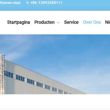
 Humen-stad
+86-13093388111
Startpagina
Producten
Service
Over Ons
Ni