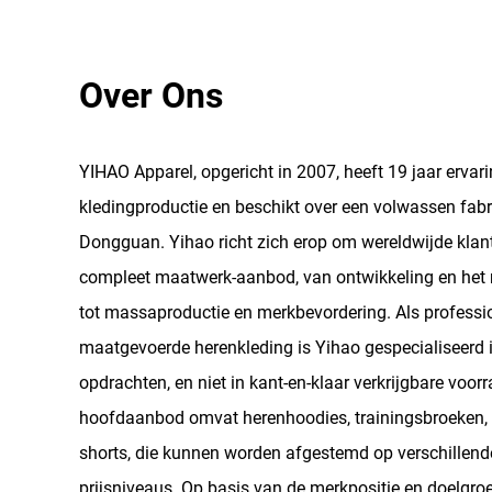
Over Ons
YIHAO Apparel, opgericht in 2007, heeft 19 jaar ervari
kledingproductie en beschikt over een volwassen fab
Dongguan. Yihao richt zich erop om wereldwijde klan
compleet maatwerk-aanbod, van ontwikkeling en he
tot massaproductie en merkbevordering. Als professio
maatgevoerde herenkleding is Yihao gespecialiseerd
opdrachten, en niet in kant-en-klaar verkrijgbare voor
hoofdaanbod omvat herenhoodies, trainingsbroeken, T
shorts, die kunnen worden afgestemd op verschillende
prijsniveaus. Op basis van de merkpositie en doelgro