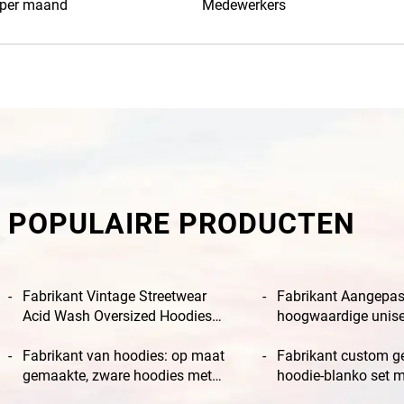
 per maand
Medewerkers
POPULAIRE PRODUCTEN
Fabrikant Vintage Streetwear
Fabrikant Aangepas
Acid Wash Oversized Hoodies
hoogwaardige unise
met aangepast logo,
hoodie met dalende
hoogwaardige trainingsbroeken
Fabrikant van hoodies: op maat
en puff-print, 300 g
Fabrikant custom g
en hoodie-set
gemaakte, zware hoodies met
hoodie-blanko set m
acid wash-afwerking en een set
en gewassen sweat