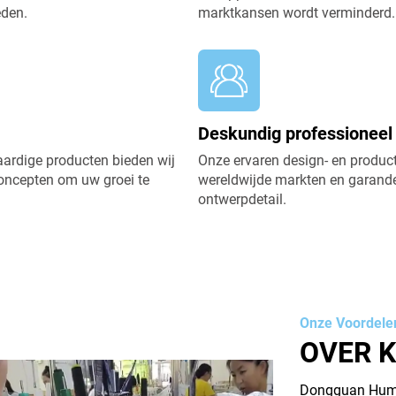
den.
marktkansen wordt verminderd.
Deskundig professioneel
aardige producten bieden wij
Onze ervaren design- en produ
concepten om uw groei te
wereldwijde markten en garande
ontwerpdetail.
Onze Voordele
OVER 
Dongguan Humen