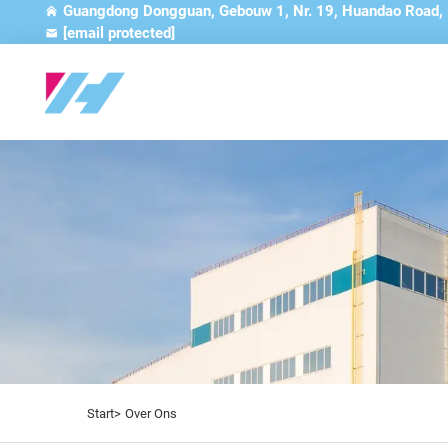
Guangdong Dongguan, Gebouw 1, Nr. 19, Huandao Road,
[email protected]
Start>
Over Ons