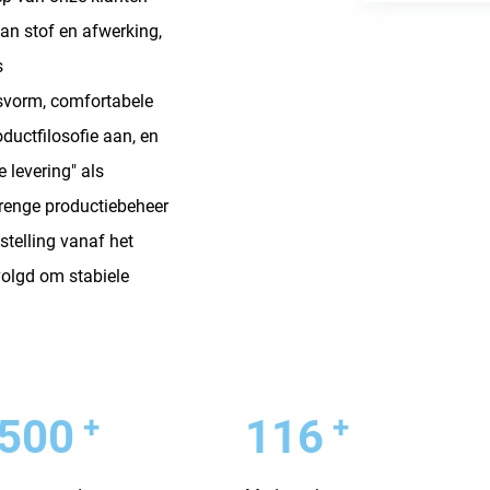
an stof en afwerking,
s
svorm, comfortabele
oductfilosofie aan, en
 levering" als
trenge productiebeheer
stelling vanaf het
volgd om stabiele
+
+
000
120