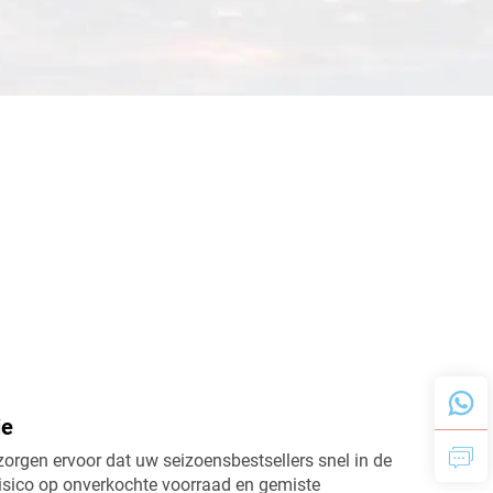
wash-afwerking en bedrukte rits-
hoodies
ie
zorgen ervoor dat uw seizoensbestsellers snel in de
isico op onverkochte voorraad en gemiste