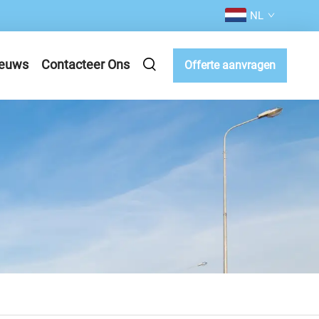
NL
euws
Contacteer Ons
Offerte aanvragen