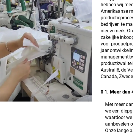
hebben wij mee
Amerikaanse mo
productieproce
bedrijven te ma
nieuw merk. On
zakelijke inkoo
voor productpr
jaar ontwikkel
managementkwali
productkwalitei
Australië, de V
Canada, Zweden 
0 1. Meer dan 4
Met meer dan 
we een diepg
waardoor we 
aanbevelen o
Onze lange a