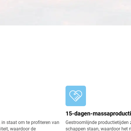
oversized, uitlopende
hoodie
trainingsbroeken en hoodie
15-dagen-massaproduct
in staat om te profiteren van
Gestroomlijnde productietijden 
teit, waardoor de
schappen staan, waardoor het r