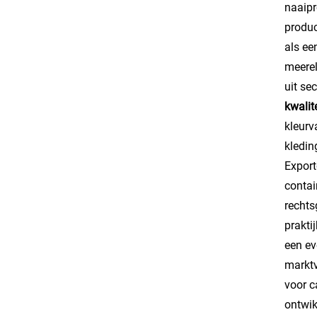
naaipr
produc
als ee
meerel
uit se
kwalit
kleurv
kledin
Export
contai
rechts
prakti
een ev
marktv
voor c
ontwik