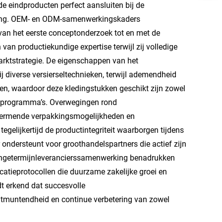
de eindproducten perfect aansluiten bij de
ing.
OEM- en ODM-samenwerkingskaders
van het eerste conceptonderzoek tot en met de
van productiekundige expertise terwijl zij volledige
arktstrategie. De eigenschappen van het
 diverse versierseltechnieken, terwijl ademendheid
en, waardoor deze kledingstukken geschikt zijn zowel
ormprogramma’s. Overwegingen rond
chermende verpakkingsmogelijkheden en
egelijkertijd de productintegriteit waarborgen tijdens
 ondersteunt voor groothandelspartners die actief zijn
angetermijnleverancierssamenwerking benadrukken
catieprotocollen die duurzame zakelijke groei en
t erkend dat succesvolle
itmuntendheid en continue verbetering van zowel