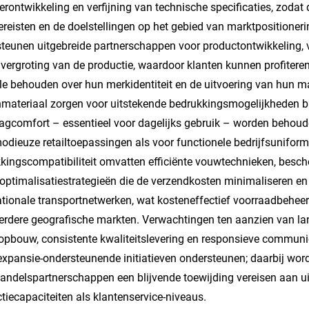
rontwikkeling en verfijning van technische specificaties, zodat 
reisten en de doelstellingen op het gebied van marktpositioner
teunen uitgebreide partnerschappen voor productontwikkeling, 
vergroting van de productie, waardoor klanten kunnen profiteren 
le behouden over hun merkidentiteit en de uitvoering van hun m
materiaal zorgen voor uitstekende bedrukkingsmogelijkheden bij
agcomfort – essentieel voor dagelijks gebruik – worden behoud
odieuze retailtoepassingen als voor functionele bedrijfsunif
kingscompatibiliteit omvatten efficiënte vouwtechnieken, bes
optimalisatiestrategieën die de verzendkosten minimaliseren en t
ationale transportnetwerken, wat kosteneffectief voorraadbeheer
rdere geografische markten. Verwachtingen ten aanzien van l
eopbouw, consistente kwaliteitslevering en responsieve communi
xpansie-ondersteunende initiatieven ondersteunen; daarbij word
andelspartnerschappen een blijvende toewijding vereisen aan u
tiecapaciteiten als klantenservice-niveaus.