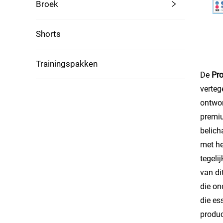
Broek
Shorts
Trainingspakken
De
Pro
verteg
ontwor
premiu
belich
met he
tegeli
van di
die on
die es
produc