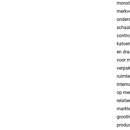
monste
merkve
onders
schaal
contro
katoen
en dra
voor m
verpak
ruimte
intern
op mee
relati
markte
grooth
produc