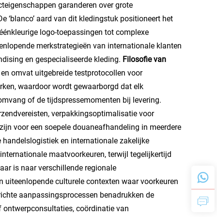
ucteigenschappen garanderen over grote
De ‘blanco’ aard van dit kledingstuk positioneert het
 éénkleurige logo-toepassingen tot complexe
enlopende merkstrategieën van internationale klanten
ndising en gespecialiseerde kleding.
Filosofie van
en omvat uitgebreide testprotocollen voor
erken, waardoor wordt gewaarborgd dat elk
omvang of de tijdspressemomenten bij levering.
rzendvereisten, verpakkingsoptimalisatie voor
zijn voor een soepele douaneafhandeling in meerdere
handelslogistiek en internationale zakelijke
nternationale maatvoorkeuren, terwijl tegelijkertijd
ar is naar verschillende regionale
n uiteenlopende culturele contexten waar voorkeuren
erichte aanpassingsprocessen benadrukken de
f ontwerpconsultaties, coördinatie van