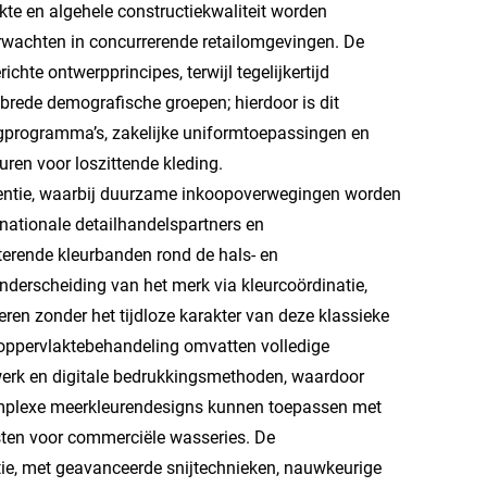
rkte en algehele constructiekwaliteit worden
rwachten in concurrerende retailomgevingen. De
hte ontwerpprincipes, terwijl tegelijkertijd
brede demografische groepen; hierdoor is dit
ngprogramma’s, zakelijke uniformtoepassingen en
uren voor loszittende kleding.
istentie, waarbij duurzame inkoopoverwegingen worden
rnationale detailhandelspartners en
erende kleurbanden rond de hals- en
derscheiding van het merk via kleurcoördinatie,
ren zonder het tijdloze karakter van deze klassieke
 oppervlaktebehandeling omvatten volledige
erk en digitale bedrukkingsmethoden, waardoor
omplexe meerkleurendesigns kunnen toepassen met
sten voor commerciële wasseries. De
ie, met geavanceerde snijtechnieken, nauwkeurige