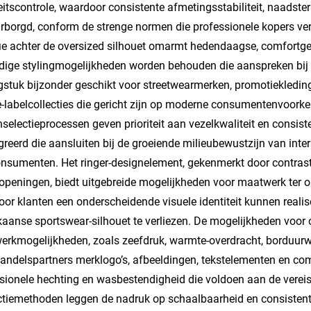
eitscontrole, waardoor consistente afmetingsstabiliteit, naadste
borgd, conform de strenge normen die professionele kopers ve
fie achter de oversized silhouet omarmt hedendaagse, comfortgeric
jdige stylingmogelijkheden worden behouden die aanspreken bij 
gstuk bijzonder geschikt voor streetwearmerken, promotiekledi
e-labelcollecties die gericht zijn op moderne consumentenvoorke
nselectieprocessen
geven prioriteit aan vezelkwaliteit en cons
greerd die aansluiten bij de groeiende milieubewustzijn van inte
nsumenten. Het ringer-designelement, gekenmerkt door contrast
eningen, biedt uitgebreide mogelijkheden voor maatwerk ter on
or klanten een onderscheidende visuele identiteit kunnen realise
aanse sportswear-silhouet te verliezen. De mogelijkheden voor
rkmogelijkheden, zoals zeefdruk, warmte-overdracht, borduurw
andelspartners merklogo’s, afbeeldingen, tekstelementen en c
sionele hechting en wasbestendigheid die voldoen aan de verei
tiemethoden leggen de nadruk op schaalbaarheid en consistent