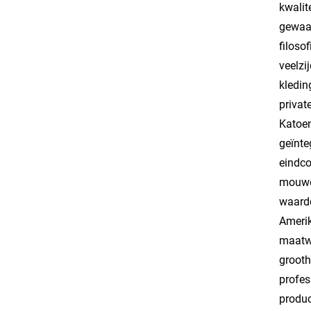
kwalit
gewaar
filoso
veelzi
kledin
privat
Katoe
geïnte
eindco
mouwop
waardo
Amerik
maatwe
grooth
profes
produc