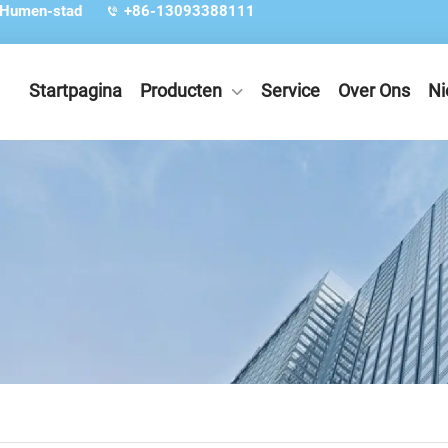
 Humen-stad
+86-13093388111
Startpagina
Producten
Service
Over Ons
Ni