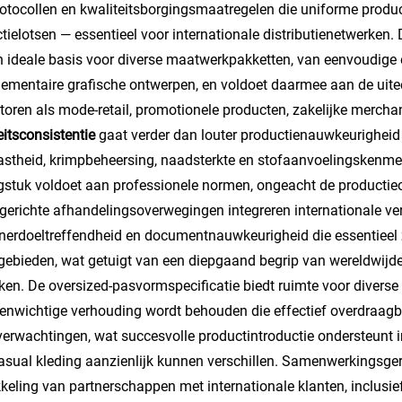
otocollen en kwaliteitsborgingsmaatregelen die uniforme prod
tielotsen — essentieel voor internationale distributienetwerken. 
n ideale basis voor diverse maatwerkpakketten, van eenvoudige
ementaire grafische ontwerpen, en voldoet daarmee aan de uite
ctoren als mode-retail, promotionele producten, zakelijke mercha
eitsconsistentie
gaat verder dan louter productienauwkeurigheid 
astheid, krimpbeheersing, naadsterkte en stofaanvoelingskenm
gstuk voldoet aan professionele normen, ongeacht de productie
gerichte afhandelingsoverwegingen integreren internationale ve
nerdoeltreffendheid en documentnauwkeurigheid die essentieel 
gebieden, wat getuigt van een diepgaand begrip van wereldwijde 
jken. De oversized-pasvormspecificatie biedt ruimte voor diverse i
enwichtige verhouding wordt behouden die effectief overdraagba
erwachtingen, wat succesvolle productintroductie ondersteunt i
asual kleding aanzienlijk kunnen verschillen. Samenwerkingsg
keling van partnerschappen met internationale klanten, inclusie