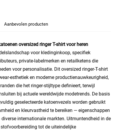
Aanbevolen producten
toenen oversized ringer T-shirt voor heren
elslandschap voor kledinginkoop, specifiek
buteurs, private-labelmerken en retailketens die
en voor personalisatie. Dit oversized ringer-T-shirt
wear-esthetiek en moderne productienauwkeurigheid,
en die het ringer-stijltype definieert, terwijl
nsluiten bij actuele wereldwijde modetrends. De basis
rgvuldig geselecteerde katoenvezels worden gebruikt
amheid en kleurvastheid te bereiken — eigenschappen
 diverse internationale markten. Uitmuntendheid in de
stofvoorbereiding tot de uiteindelijke