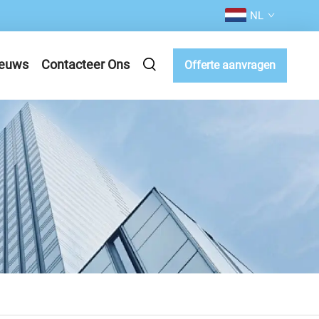
NL
euws
Contacteer Ons
Offerte aanvragen