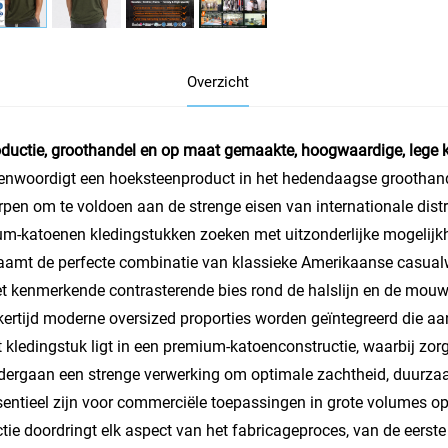
Overzicht
ductie, groothandel en op maat gemaakte, hoogwaardige, lege ka
enwoordigt een hoeksteenproduct in het hedendaagse groothand
pen om te voldoen aan de strenge eisen van internationale distri
m-katoenen kledingstukken zoeken met uitzonderlijke mogelijkhed
aamt de perfecte combinatie van klassieke Amerikaanse casual
t kenmerkende contrasterende bies rond de halslijn en de mouwrand
jkertijd moderne oversized proporties worden geïntegreerd die aa
t kledingstuk ligt in een premium-katoenconstructie, waarbij zo
dergaan een strenge verwerking om optimale zachtheid, duurza
sentieel zijn voor commerciële toepassingen in grote volumes op
tie doordringt elk aspect van het fabricageproces, van de eerste 