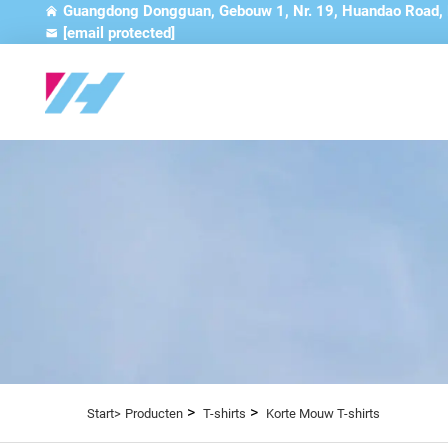
Guangdong Dongguan, Gebouw 1, Nr. 19, Huandao Road,
[email protected]
>
>
Start>
Producten
T-shirts
Korte Mouw T-shirts