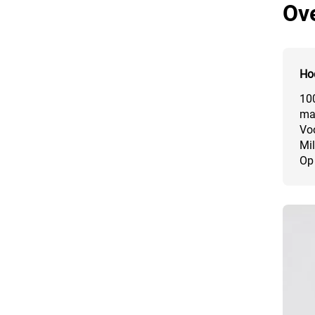
Ove
Ho
10
mat
Voo
Mil
Op 