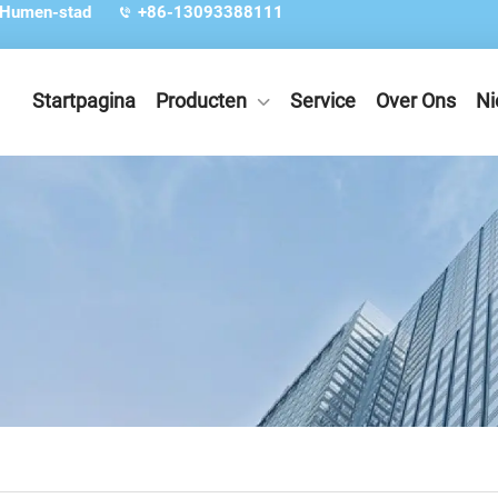
 Humen-stad
+86-13093388111
Startpagina
Producten
Service
Over Ons
Ni