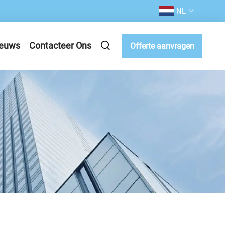
NL
euws
Contacteer Ons
Offerte aanvragen