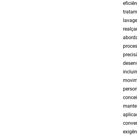
eficiê
tratam
lavage
realça
aborda
proces
precis
desenv
inclui
movime
person
concei
manten
aplica
conven
exigên