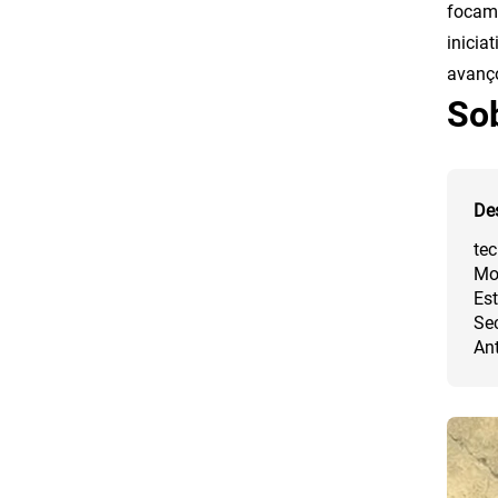
focam 
inicia
avanço
So
De
tec
Mo
Es
Se
An