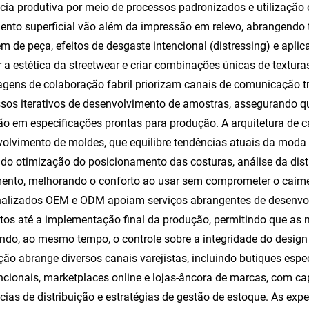
ncia produtiva por meio de processos padronizados e utilização
ento superficial vão além da impressão em relevo, abrangend
m de peça, efeitos de desgaste intencional (distressing) e apli
r a estética da streetwear e criar combinações únicas de textu
gens de colaboração fabril priorizam canais de comunicação t
sos iterativos de desenvolvimento de amostras, assegurando qu
ão em especificações prontas para produção. A arquitetura de c
olvimento de moldes, que equilibre tendências atuais da moda
ndo otimização do posicionamento das costuras, análise da dis
nto, melhorando o conforto ao usar sem comprometer o caime
alizados OEM e ODM apoiam serviços abrangentes de desenvolv
tos até a implementação final da produção, permitindo que as m
do, ao mesmo tempo, o controle sobre a integridade do desig
ção abrange diversos canais varejistas, incluindo butiques espe
cionais, marketplaces online e lojas-âncora de marcas, com cap
cias de distribuição e estratégias de gestão de estoque. As ex