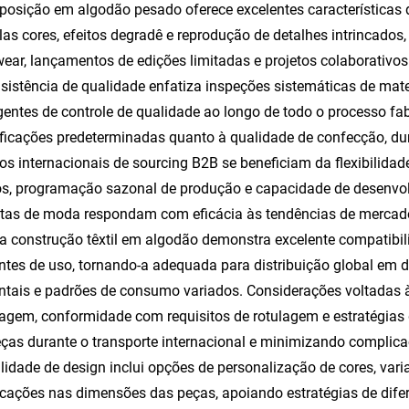
osição em algodão pesado oferece excelentes características
las cores, efeitos degradê e reprodução de detalhes intrincad
wear, lançamentos de edições limitadas e projetos colaborativos 
sistência de qualidade enfatiza inspeções sistemáticas de mat
entes de controle de qualidade ao longo de todo o processo fab
ficações predeterminadas quanto à qualidade de confecção, dur
os internacionais de sourcing B2B se beneficiam da flexibilida
s, programação sazonal de produção e capacidade de desenvolv
stas de moda respondam com eficácia às tendências de mercad
a construção têxtil em algodão demonstra excelente compatibil
tes de uso, tornando-a adequada para distribuição global em d
tais e padrões de consumo variados. Considerações voltadas 
gem, conformidade com requisitos de rotulagem e estratégias 
ças durante o transporte internacional e minimizando complicaç
ilidade de design inclui opções de personalização de cores, var
cações nas dimensões das peças, apoiando estratégias de di