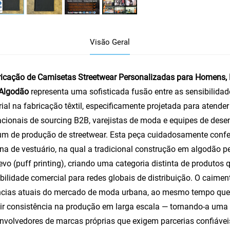
Visão Geral
icação de Camisetas Streetwear Personalizadas para Homens, Est
Algodão
representa uma sofisticada fusão entre as sensibilid
rial na fabricação têxtil, especificamente projetada para atender
acionais de sourcing B2B, varejistas de moda e equipes de de
m de produção de streetwear. Esta peça cuidadosamente confe
a de vestuário, na qual a tradicional construção em algodão 
evo (puff printing), criando uma categoria distinta de produtos 
bilidade comercial para redes globais de distribuição. O caiment
cias atuais do mercado de moda urbana, ao mesmo tempo que p
ir consistência na produção em larga escala — tornando-a uma 
nvolvedores de marcas próprias que exigem parcerias confiávei