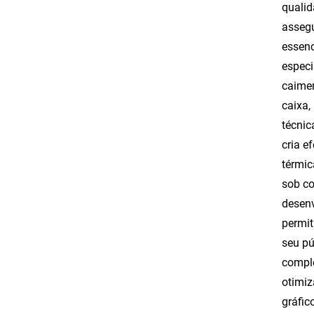
qualid
assegu
essenc
especi
caimen
caixa,
técnic
cria e
térmic
sob co
desenv
permit
seu pú
comple
otimiz
gráfic