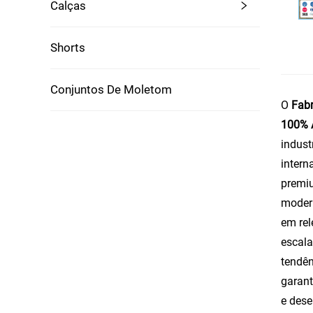
Calças
Shorts
Conjuntos De Moletom
O
Fabr
100% 
indust
intern
premiu
modern
em rel
escala
tendên
garant
e dese