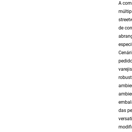
A comp
múltip
street
de con
abrang
especi
Cenári
pedido
vareji
robust
ambien
ambien
embala
das pe
versat
modifi