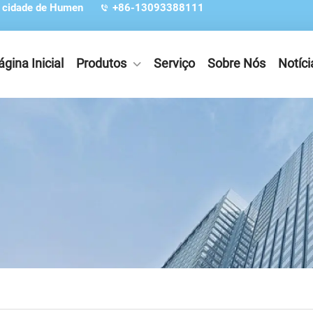
, cidade de Humen
+86-13093388111
ágina Inicial
Produtos
Serviço
Sobre Nós
Notíci