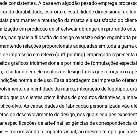
ade consistentes. A base em algodão pesado emprega processo
rando durabilidade, conforto e estabilidade dimensional ao lon
iais para manter a reputação da marca e a satisfação do client
alização em produção de streetwear abrange um profundo ent
to, nas quais a filosofia de design oversize exige engenharia p
 mantendo relações proporcionais adequadas em toda a gama de
a de impressão em relevo (puff printing) empregada represent
feitos gráficos tridimensionais por meio de formulações especia
a, resultando em elementos de design táteis que reforçam o ap
ndições normais de uso. Essa abordagem de impressão oferece
olvimento da identidade da marca, integração de logotipos, grá
indo que os clientes criem linhas de produtos distintivas, alin
blico-alvo. As capacidades de fabricação personalizada vão al
tos de desenvolvimento de design, nos quais equipes experien
ar especificações de arte-final, exigências de correspondência
os — maximizando o impacto visual, ao mesmo tempo que assegu