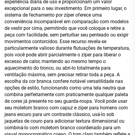
experiência diária de uso e proporcionam um valor
excepcional para o seu investimento. Em primeiro lugar, o
sistema de fechamento por zíper oferece uma
conveniência incomparável em comparação com modelos
de vestir por cima, permitindo que você coloque e retire a
peça com facilidade, sem perturbar seu penteado ou exigir
movimentos contorcidos. Esse recurso revela-se
particularmente valioso durante flutuações de temperatura,
pois você pode abrir parcialmente o zíper para liberar o
excesso de calor, mantendo ao mesmo tempo o
aquecimento do tronco, ou abri-lo totalmente para
ventilação máxima, sem precisar retirar toda a peça. A
escolha da cor branca confere notável versatilidade nas
opções de estilo, funcionando como uma tela neutra que
combina perfeitamente com praticamente qualquer paleta
de cores já presente no seu guarda-roupa. Você pode usar
seu moletom branco com capuz e zíper para homens com
jeans escuro para um contraste clássico, usá-lo sob
jaquetas de couro para adicionar textura dimensional ou
combiná-lo com moletom branco coordenado para um
visual monocromático coeso. O tom claro também reflete a