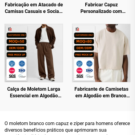
Fabricação em Atacado de
Fabricar Capuz
Camisas Casuais e Sociais
Personalizado com
de Alta Qualidade para
Aplicação Bordada de
Homens, Personalizáveis
Tamanho Superior a 350
por Designers
g/m², com Lavagem Ácida
e Logotipo
Calça de Moletom Larga
Fabricante de Camisetas
Essencial em Algodão
em Algodão em Branco,
100%, Marrom, em
de Manga Curta, Modelo
Branco, para Fabricação
Amplo e Quadrado,
por Atacado e
Personalizável e de Alta
Personalização, com
Qualidade para Homens
O moletom branco com capuz e zíper para homens oferece
Gramatura de 500 g/m²
diversos benefícios práticos que aprimoram sua