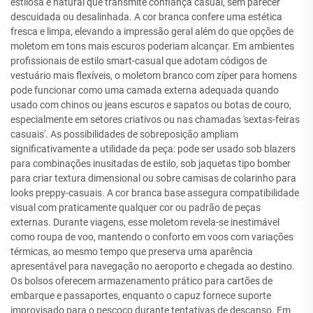
estilosa e natural que transmite confiança casual, sem parecer
descuidada ou desalinhada. A cor branca confere uma estética
fresca e limpa, elevando a impressão geral além do que opções de
moletom em tons mais escuros poderiam alcançar. Em ambientes
profissionais de estilo smart-casual que adotam códigos de
vestuário mais flexíveis, o moletom branco com zíper para homens
pode funcionar como uma camada externa adequada quando
usado com chinos ou jeans escuros e sapatos ou botas de couro,
especialmente em setores criativos ou nas chamadas 'sextas-feiras
casuais'. As possibilidades de sobreposição ampliam
significativamente a utilidade da peça: pode ser usado sob blazers
para combinações inusitadas de estilo, sob jaquetas tipo bomber
para criar textura dimensional ou sobre camisas de colarinho para
looks preppy-casuais. A cor branca base assegura compatibilidade
visual com praticamente qualquer cor ou padrão de peças
externas. Durante viagens, esse moletom revela-se inestimável
como roupa de voo, mantendo o conforto em voos com variações
térmicas, ao mesmo tempo que preserva uma aparência
apresentável para navegação no aeroporto e chegada ao destino.
Os bolsos oferecem armazenamento prático para cartões de
embarque e passaportes, enquanto o capuz fornece suporte
improvisado para o pescoço durante tentativas de descanso. Em