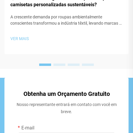
camisetas personalizadas sustentáveis?
A crescente demanda por roupas ambientalmente
conscientes transformou a indústria têxtil, levando marcas e
fabricantes a explorar materiais inovadores que minimizem o
impacto ecológico. Ao criar uma camiseta personalizada
VER MAIS
sustentável, a escolha do...
Obtenha um Orçamento Gratuito
Nosso representante entrará em contato com você em
breve.
E-mail