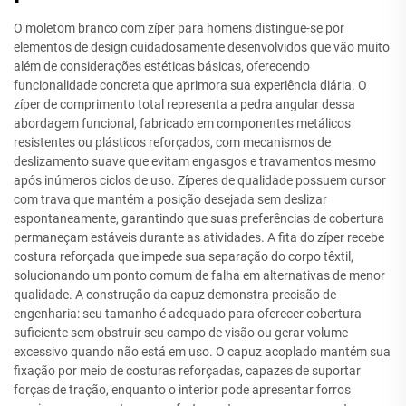
O moletom branco com zíper para homens distingue-se por
elementos de design cuidadosamente desenvolvidos que vão muito
além de considerações estéticas básicas, oferecendo
funcionalidade concreta que aprimora sua experiência diária. O
zíper de comprimento total representa a pedra angular dessa
abordagem funcional, fabricado em componentes metálicos
resistentes ou plásticos reforçados, com mecanismos de
deslizamento suave que evitam engasgos e travamentos mesmo
após inúmeros ciclos de uso. Zíperes de qualidade possuem cursor
com trava que mantém a posição desejada sem deslizar
espontaneamente, garantindo que suas preferências de cobertura
permaneçam estáveis durante as atividades. A fita do zíper recebe
costura reforçada que impede sua separação do corpo têxtil,
solucionando um ponto comum de falha em alternativas de menor
qualidade. A construção da capuz demonstra precisão de
engenharia: seu tamanho é adequado para oferecer cobertura
suficiente sem obstruir seu campo de visão ou gerar volume
excessivo quando não está em uso. O capuz acoplado mantém sua
fixação por meio de costuras reforçadas, capazes de suportar
forças de tração, enquanto o interior pode apresentar forros