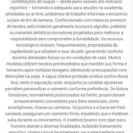
combinações de roupas — desde jeans casuais até vestuário
esportivo — tornando-o adequado para sessões na academia,
atividades ao ar livre, ambientes de trabalho informais e encontros
sociais de fim de semana. Confeccionado com misturas premium
de tecidos, este moletom geralmente incorpora algodão, poliéster
ou materiais sintéticos inovadores projetados para melhorar a
respirabilidade sem comprometer a durabilidade. Os recursos
tecnológicos incluem, frequentemente, propriedades de
capilaridade que afastam o suor da pele, garantindo conforto
durante atividades físicas ou em condições de calor. Muitos
modelos utilizam tecidos pré-encolhidos que mantêm sua forma e
tamanho após múltiplas lavagens, eliminando preocupações com
distorções na peça. A capuz oferece proteção prática contra chuva
leve, vento e exposição solar, enquanto os cordões ajustáveis
permitem personalizar o caimento conforme preferência. Os bolsos
funcionais, normalmente posicionados na frente, proporcionam
armazenamento conveniente para itens essenciais, como
smartphones, chaves ou carteiras. Os punhos e a barra em tricô
canelado asseguram um caimento firme, impedindo que o moletom
suba durante os movimentos. O moletom branco com zíper para
homens atende a diversas finalidades, incluindo treinamento
esportivo, styling casual de streetwear, peça intermediária para