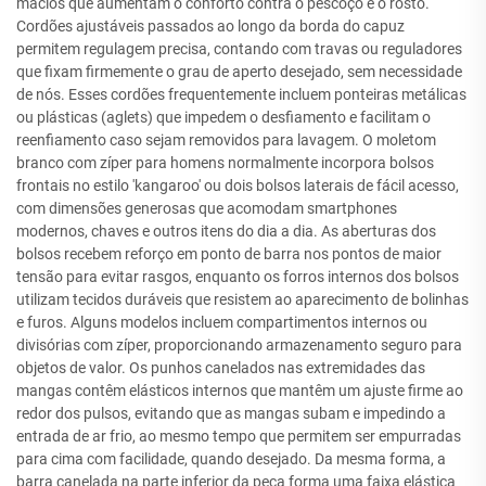
macios que aumentam o conforto contra o pescoço e o rosto.
Cordões ajustáveis passados ao longo da borda do capuz
permitem regulagem precisa, contando com travas ou reguladores
que fixam firmemente o grau de aperto desejado, sem necessidade
de nós. Esses cordões frequentemente incluem ponteiras metálicas
ou plásticas (aglets) que impedem o desfiamento e facilitam o
reenfiamento caso sejam removidos para lavagem. O moletom
branco com zíper para homens normalmente incorpora bolsos
frontais no estilo 'kangaroo' ou dois bolsos laterais de fácil acesso,
com dimensões generosas que acomodam smartphones
modernos, chaves e outros itens do dia a dia. As aberturas dos
bolsos recebem reforço em ponto de barra nos pontos de maior
tensão para evitar rasgos, enquanto os forros internos dos bolsos
utilizam tecidos duráveis que resistem ao aparecimento de bolinhas
e furos. Alguns modelos incluem compartimentos internos ou
divisórias com zíper, proporcionando armazenamento seguro para
objetos de valor. Os punhos canelados nas extremidades das
mangas contêm elásticos internos que mantêm um ajuste firme ao
redor dos pulsos, evitando que as mangas subam e impedindo a
entrada de ar frio, ao mesmo tempo que permitem ser empurradas
para cima com facilidade, quando desejado. Da mesma forma, a
barra canelada na parte inferior da peça forma uma faixa elástica