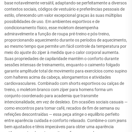
base notavelmente versátil, adaptando-se perfeitamente a diversos
contextos sociais, códigos de vestuário e preferências pessoais de
estilo, oferecendo um valor excepcional graças às suas múltiplas
possibilidades de uso. Em ambientes esportivos e de
condicionamento físico, esse moletom desempenha
admiravelmente a função de roupa pré-treino e pós-treino,
proporcionando aquecimento durante os períodos de aquecimento,
ao mesmo tempo que permite um fácil controle da temperatura por
meio do ajuste do zíper à medida que o calor corporal aumenta.
Suas propriedades de capilaridade mantêm o conforto durante
sessões intensas de treinamento, enquanto o caimento folgado
garante amplitude total de movimento para exercícios como supino
com halteres acima da cabeça, alongamentos e atividades
cardiovasculares. Combinado com shorts esportivos ou calças de
treino, o moletom branco com zíper para homens forma um
conjunto coordenado para academia que transmite
intencionalidade, em vez de desleixo. Em ocasiões sociais casuais —
como encontros para tomar café, recados de fim de semana ou
refeições descontraídas — essa peça atinge o equilíbrio perfeito
entre aparência cuidada e conforto relaxado. Combine-o com jeans
bem ajustados e tênis impecáveis para obter uma aparência