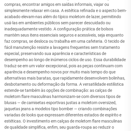
compras, encontrar amigos em saídas informais, viajar ou
simplesmente relaxar em casa. A estética refinada e o aspecto bem-
acabado elevam-nas além do típico moletom de lazer, permitindo
usá-las em ambientes públicos sem parecer descuidado ou
inadequadamente vestido. A configuração prática de bolsos
mantém seus itens essenciais seguros e acessíveis, seja enquanto
faz compras, se desloca ou trabalha em uma cafeteria. O tecido de
fácil manutenção resiste a lavagens frequentes sem tratamento
especial, preservando sua aparência e características de
desempenho ao longo de inúmeros ciclos de uso. Essa durabilidade
traduz-se em um valor excepcional, pois as peças continuam com
aparência e desempenho novos por muito mais tempo do que
alternativas mais baratas, que rapidamente desenvolvem bolinhas,
desbotamento ou deformação da forma. A versatilidade estilística
estende-se também às opções de combinação: as calças de
moletom flare masculinas harmonizam-se com diversos tipos de
blusas — de camisetas esportivas justas a moletom oversized,
jaquetas jeans a modelos tipo bomber — criando combinações
variadas de looks que expressam diferentes estados de espírito e
estéticas. O investimento em calças de moletom flare masculinas
de qualidade simplifica, enfim, seu guarda-roupa ao reduzir o