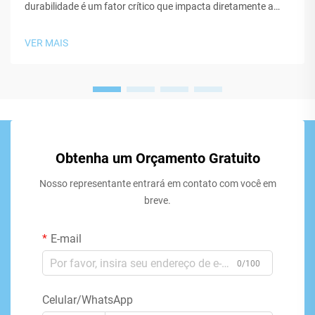
durabilidade é um fator crítico que impacta diretamente a
reputação da marca, a satisfação do cliente e a eficiência de
custos a longo prazo. O método de impressão escolhido
VER MAIS
determina não apenas a aparência visual inicial, mas
também...
Obtenha um Orçamento Gratuito
Nosso representante entrará em contato com você em
breve.
E-mail
0/100
Celular/WhatsApp