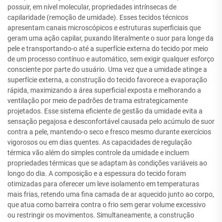
possuir, em nível molecular, propriedades intrínsecas de
capilaridade (remoção de umidade). Esses tecidos técnicos
apresentam canais microscópicos e estruturas superficiais que
geram uma ação capilar, puxando literalmente o suor para longe da
pele e transportando-o até a superfície externa do tecido por meio
de um processo contínuo e automático, sem exigir qualquer esforço
consciente por parte do usuário. Uma vez que a umidade atinge a
superfície externa, a construção do tecido favorece a evaporação
rápida, maximizando a área superficial exposta e melhorando a
ventilação por meio de padrões de trama estrategicamente
projetados. Esse sistema eficiente de gestão da umidade evita a
sensação pegajosa e desconfortável causada pelo acúmulo de suor
contra a pele, mantendo-o seco e fresco mesmo durante exercícios
vigorosos ou em dias quentes. As capacidades de regulação
térmica vão além do simples controle da umidade e incluem
propriedades térmicas que se adaptam às condições variáveis ao
longo do dia. A composição e a espessura do tecido foram
otimizadas para oferecer um leve isolamento em temperaturas
mais frias, retendo uma fina camada de ar aquecido junto ao corpo,
que atua como barreira contra o frio sem gerar volume excessivo
ou restringir os movimentos. Simultaneamente, a construção