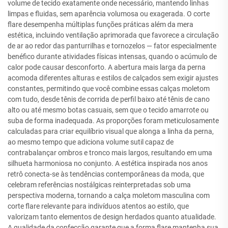
volume de tecido exatamente onde necessário, mantendo linhas
limpas e fluidas, sem aparência volumosa ou exagerada. O corte
flare desempenha múltiplas funções práticas além da mera
estética, incluindo ventilação aprimorada que favorece a circulação
de ar ao redor das panturrilhas e tornozelos — fator especialmente
benéfico durante atividades físicas intensas, quando o acúmulo de
calor pode causar desconforto. A abertura mais larga da perna
acomoda diferentes alturas e estilos de calçados sem exigir ajustes
constantes, permitindo que você combine essas calças moletom
com tudo, desde tênis de corrida de perfil baixo até tênis de cano
alto ou até mesmo botas casuais, sem que o tecido amarrote ou
suba de forma inadequada. As proporções foram meticulosamente
calculadas para criar equilíbrio visual que alonga a linha da perna,
ao mesmo tempo que adiciona volume sutil capaz de
contrabalançar ombros e tronco mais largos, resultando em uma
silhueta harmoniosa no conjunto. A estética inspirada nos anos
retrô conecta-se às tendências contemporâneas da moda, que
celebram referências nostálgicas reinterpretadas sob uma
perspectiva moderna, tornando a calça moletom masculina com
corte flare relevante para indivíduos atentos ao estilo, que
valorizam tanto elementos de design herdados quanto atualidade.
A qualidade da confecção garante que a forma flare mantenha sua