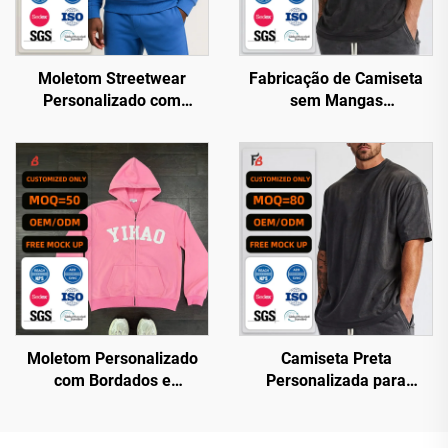
Moletom Streetwear
Fabricação de Camiseta
Personalizado com
sem Mangas
Estampa em Relevo para
Personalizada para
Homens, 500 GSM,
Academia, Respirável e de
Pesado e Espesso,
Secagem Rápida, com
Cortado na Cintura,
Efeito Ácido, Sob Medida,
Oversized, Essencial,
para Homens
Moletom Personalizado
Moletom Personalizado
Camiseta Preta
com Bordados e
Personalizada para
Emblemas, em Terry
Academia — Atacado,
Francês Pesado de 400
Lisa, em Algodão com
g/m² com Zíper
Lavagem Ácida, Corte