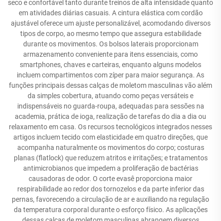
seco e confortável tanto durante treinos de alta intensidade quanto
em atividades diárias casuais. A cintura elástica com cordão
ajustável oferece um ajuste personalizável, acomodando diversos
tipos de corpo, ao mesmo tempo que assegura estabilidade
durante os movimentos. Os bolsos laterais proporcionam
armazenamento conveniente para itens essenciais, como
smartphones, chaves e carteiras, enquanto alguns modelos
incluem compartimentos com zíper para maior segurança. As
funções principais dessas calças de moletom masculinas vão além
da simples cobertura, atuando como peças versáteis e
indispensáveis no guarda-roupa, adequadas para sessões na
academia, prática de ioga, realização de tarefas do dia a dia ou
relaxamento em casa. Os recursos tecnológicos integrados nesses
artigos incluem tecido com elasticidade em quatro direções, que
acompanha naturalmente os movimentos do corpo; costuras
planas (flatlock) que reduzem atritos e irritações; e tratamentos
antimicrobianos que impedem a proliferação de bactérias
causadoras de odor. O corte evasê proporciona maior
respirabilidade ao redor dos tornozelos e da parte inferior das
pernas, favorecendo a circulação de ar e auxiliando na regulação
da temperatura corporal durante o esforço físico. As aplicações
dessas calças de moletom masculinas abrangem diversos