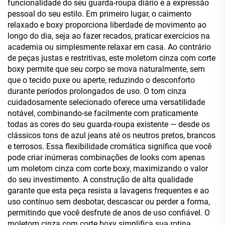
funcionalidade do seu guarda-roupa diário e a expressão
pessoal do seu estilo. Em primeiro lugar, o caimento
relaxado e boxy proporciona liberdade de movimento ao
longo do dia, seja ao fazer recados, praticar exercícios na
academia ou simplesmente relaxar em casa. Ao contrário
de peças justas e restritivas, este moletom cinza com corte
boxy permite que seu corpo se mova naturalmente, sem
que o tecido puxe ou aperte, reduzindo o desconforto
durante períodos prolongados de uso. O tom cinza
cuidadosamente selecionado oferece uma versatilidade
notável, combinando-se facilmente com praticamente
todas as cores do seu guarda-roupa existente — desde os
clássicos tons de azul jeans até os neutros pretos, brancos
e terrosos. Essa flexibilidade cromática significa que você
pode criar inúmeras combinações de looks com apenas
um moletom cinza com corte boxy, maximizando o valor
do seu investimento. A construção de alta qualidade
garante que esta peça resista a lavagens frequentes e ao
uso contínuo sem desbotar, descascar ou perder a forma,
permitindo que você desfrute de anos de uso confiável. O
moletom cinza com corte boxy simplifica sua rotina