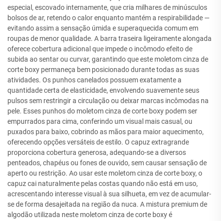
especial, escovado internamente, que cria milhares de minúsculos
bolsos de ar, retendo o calor enquanto mantém a respirabilidade —
evitando assim a sensação úmida e superaquecida comum em
roupas de menor qualidade. A barra traseira ligeiramente alongada
oferece cobertura adicional que impede o incômodo efeito de
subida ao sentar ou curvar, garantindo que este moletom cinza de
corte boxy permaneça bem posicionado durante todas as suas
atividades. Os punhos canelados possuem exatamente a
quantidade certa de elasticidade, envolvendo suavemente seus
pulsos sem restringir a circulação ou deixar marcas incômodas na
pele. Esses punhos do moletom cinza de corte boxy podem ser
empurrados para cima, conferindo um visual mais casual, ou
puxados para baixo, cobrindo as mãos para maior aquecimento,
oferecendo opções versáteis de estilo. O capuz extragrande
proporciona cobertura generosa, adequando-se a diversos
penteados, chapéus ou fones de ouvido, sem causar sensação de
aperto ou restrição. Ao usar este moletom cinza de corte boxy, o
capuz cai naturalmente pelas costas quando não está em uso,
acrescentando interesse visual à sua silhueta, em vez de acumular-
se de forma desajeitada na região da nuca. A mistura premium de
algodão utilizada neste moletom cinza de corte boxy é