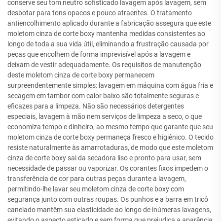
conserve seu tom neutro sofisticado lavagem após lavagem, sem
desbotar para tons opacos e pouco atraentes. O tratamento
antiencolhimento aplicado durante a fabricação assegura que este
moletom cinza de corte boxy mantenha medidas consistentes ao
longo de toda a sua vida útil, eliminando a frustração causada por
peças que encolhem de forma imprevisível após a lavagem e
deixam de vestir adequadamente. Os requisitos de manutenção
deste moletom cinza de corte boxy permanecem
surpreendentemente simples: lavagem em máquina com água fria e
secagem em tambor com calor baixo são totalmente seguras e
eficazes para a limpeza. Não são necessários detergentes
especiais, lavagem à mão nem serviços de limpeza a seco, o que
economiza tempo e dinheiro, ao mesmo tempo que garante que seu
moletom cinza de corte boxy permaneça fresco e higiênico. O tecido
resiste naturalmente às amarrotaduras, de modo que este moletom
cinza de corte boxy sai da secadora liso e pronto para usar, sem
necessidade de passar ou vaporizar. Os corantes fixos impedem o
transferência de cor para outras peças durante a lavagem,
permitindo-lhe lavar seu moletom cinza de corte boxy com
segurança junto com outras roupas. Os punhos e a barra em tricô
canelado mantêm sua elasticidade ao longo de inúmeras lavagens,
evitando o aspecto esticado e sem forma que prejudica a aparência