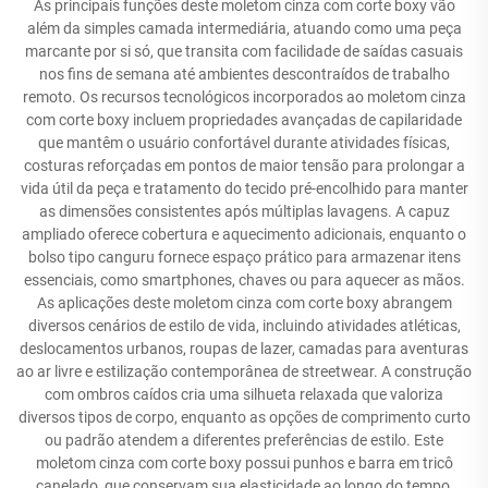
As principais funções deste moletom cinza com corte boxy vão
além da simples camada intermediária, atuando como uma peça
marcante por si só, que transita com facilidade de saídas casuais
nos fins de semana até ambientes descontraídos de trabalho
remoto. Os recursos tecnológicos incorporados ao moletom cinza
com corte boxy incluem propriedades avançadas de capilaridade
que mantêm o usuário confortável durante atividades físicas,
costuras reforçadas em pontos de maior tensão para prolongar a
vida útil da peça e tratamento do tecido pré-encolhido para manter
as dimensões consistentes após múltiplas lavagens. A capuz
ampliado oferece cobertura e aquecimento adicionais, enquanto o
bolso tipo canguru fornece espaço prático para armazenar itens
essenciais, como smartphones, chaves ou para aquecer as mãos.
As aplicações deste moletom cinza com corte boxy abrangem
diversos cenários de estilo de vida, incluindo atividades atléticas,
deslocamentos urbanos, roupas de lazer, camadas para aventuras
ao ar livre e estilização contemporânea de streetwear. A construção
com ombros caídos cria uma silhueta relaxada que valoriza
diversos tipos de corpo, enquanto as opções de comprimento curto
ou padrão atendem a diferentes preferências de estilo. Este
moletom cinza com corte boxy possui punhos e barra em tricô
canelado, que conservam sua elasticidade ao longo do tempo,