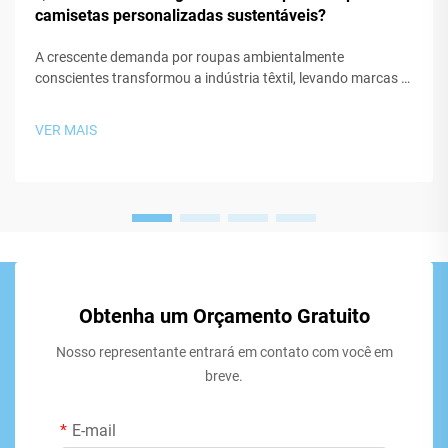
camisetas personalizadas sustentáveis?
A crescente demanda por roupas ambientalmente
conscientes transformou a indústria têxtil, levando marcas e
fabricantes a explorar materiais inovadores que minimizem o
impacto ecológico. Ao criar uma camiseta personalizada
VER MAIS
sustentável, a escolha do...
Obtenha um Orçamento Gratuito
Nosso representante entrará em contato com você em
breve.
E-mail