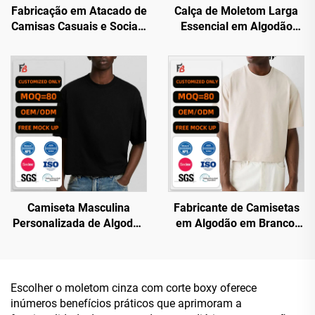
Fabricação em Atacado de
Calça de Moletom Larga
Camisas Casuais e Sociais
Essencial em Algodão
de Alta Qualidade para
100%, Marrom, em
Homens, Personalizáveis
Branco, para Fabricação
por Designers
por Atacado e
Personalização, com
Gramatura de 500 g/m²
Camiseta Masculina
Fabricante de Camisetas
Personalizada de Algodão
em Algodão em Branco,
100%, Caída e Curta, de
de Manga Curta, Modelo
Luxo, com Gramatura de
Amplo e Quadrado,
320 g/m²
Personalizável e de Alta
Qualidade para Homens
Escolher o moletom cinza com corte boxy oferece
inúmeros benefícios práticos que aprimoram a