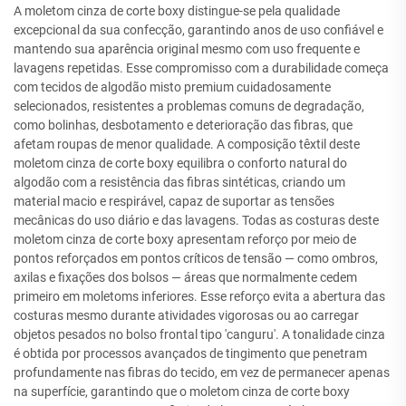
A moletom cinza de corte boxy distingue-se pela qualidade
excepcional da sua confecção, garantindo anos de uso confiável e
mantendo sua aparência original mesmo com uso frequente e
lavagens repetidas. Esse compromisso com a durabilidade começa
com tecidos de algodão misto premium cuidadosamente
selecionados, resistentes a problemas comuns de degradação,
como bolinhas, desbotamento e deterioração das fibras, que
afetam roupas de menor qualidade. A composição têxtil deste
moletom cinza de corte boxy equilibra o conforto natural do
algodão com a resistência das fibras sintéticas, criando um
material macio e respirável, capaz de suportar as tensões
mecânicas do uso diário e das lavagens. Todas as costuras deste
moletom cinza de corte boxy apresentam reforço por meio de
pontos reforçados em pontos críticos de tensão — como ombros,
axilas e fixações dos bolsos — áreas que normalmente cedem
primeiro em moletoms inferiores. Esse reforço evita a abertura das
costuras mesmo durante atividades vigorosas ou ao carregar
objetos pesados no bolso frontal tipo 'canguru'. A tonalidade cinza
é obtida por processos avançados de tingimento que penetram
profundamente nas fibras do tecido, em vez de permanecer apenas
na superfície, garantindo que o moletom cinza de corte boxy