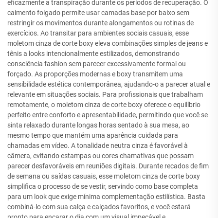
eficazmente a transpiração durante os períodos de recuperação. O
caimento folgado permite usar camadas base por baixo sem
restringir os movimentos durante alongamentos ou rotinas de
exercícios. Ao transitar para ambientes sociais casuais, esse
moletom cinza de corte boxy eleva combinações simples de jeans e
tênis a looks intencionalmente estilizados, demonstrando
consciência fashion sem parecer excessivamente formal ou
forçado. As proporções modernas e boxy transmitem uma
sensibilidade estética contemporânea, ajudando-o a parecer atual e
relevante em situações sociais. Para profissionais que trabalham
remotamente, o moletom cinza de corte boxy oferece o equilíbrio
perfeito entre conforto e apresentabilidade, permitindo que você se
sinta relaxado durante longas horas sentado à sua mesa, ao
mesmo tempo que mantém uma aparência cuidada para
chamadas em vídeo. A tonalidade neutra cinza é favorável à
câmera, evitando estampas ou cores chamativas que possam
parecer desfavoráveis em reuniões digitais. Durante recados de fim
de semana ou saídas casuais, esse moletom cinza de corte boxy
simplifica o processo de se vestir, servindo como base completa
para um look que exige mínima complementação estilística. Basta
combiná-lo com sua calça e calçados favoritos, e você estará
pronto para encarar o dia com um visual impecável e