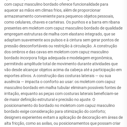
com capuz masculino bordado oferece funcionalidade para
aquecer as mãos em climas frios, além de proporcionar
armazenamento conveniente para pequenos objetos pessoais,
como celulares, chaves e carteiras. Os punhos e a barra em ribana
presentes em moletom com capuz masculino bordado de qualidade
empregam estruturas de malha com elastano integrado, que se
adaptam suavemente aos pulsos e à cintura sem gerar pontos de
pressão desconfortáveis ou restrição à circulação. A construção
dos ombros e das cavas em moletom com capuz masculino
bordado incorpora folga adequada e modelagem ergonômica,
permitindo amplitude total de movimento durante atividades que
vão desde alcançar objetos acima da cabeça até a participação em
esportes ativos. A construção das costuras laterais — ou sua
ausência — impacta o conforto ao usar: os moletom com capuz
masculino bordado em malha tubular eliminam possíveis fontes de
irritação, enquanto as peças com costuras laterais beneficiam-se
de maior definição estrutural e precisão no ajuste. O
posicionamento do bordado no moletom com capuz masculino
bordado exige consideração para otimização do conforto;
designers experientes evitam a aplicação de decoração em áreas de
alta fricção, como as axilas, ou posicionamentos que possam criar