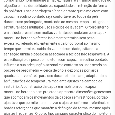
combinando normalmente a maciez natural e a transpirabilidade do
algodão com a durabilidade e a capacidade de retenção de forma
do poliéster. Essa abordagem híbrida garante que o moletom com
capuz masculino bordado seja confortável ao toque da pele
durante uso prolongado, mantendo ao mesmo tempo a integridade
estrutural após múltiplos usos e ciclos de lavagem. O forro interno
em pelúcia presente em muitas variantes de moletom com capuz
masculino bordado oferece isolamento térmico sem peso
excessivo, retendo eficientemente o calor corporal ao mesmo
tempo que permite a saída do vapor de umidade, evitando a
sensação úmida e pegajosa associada a tecidos não respiráveis. A
especificação de peso do moletom com capuz masculino bordado
influencia sua adequação sazonal e o conforto ao usar, sendo as
opções de peso médio — cerca de oito a dez onças por jarda
quadrada — versáteis para uso durante todo o ano, adaptando-se
às flutuações de temperatura mediante ajustes na camada de
vestuário. A construção da capuz em moletom com capuz
masculino bordado bem projetado apresenta dimensões generosas
que acomodam os movimentos da cabeça sem restrições, cordão
ajustável que permite personalizar o ajuste conforme preferência e
bordas reforçadas que mantêm a definição da forma, mesmo após
ajustes frequentes. O bolso tipo canguru característico do moletom