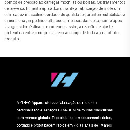
pontos de pressão ao carregar mochilas ou bolsas. Os tratamentos
de pré-encolhimento aplicados durante a fabricação de moletom
com capuz masculino bordado de qualidade garantem estabilidade
dimensional, impedindo alterações inesperadas de tamanho após
lavagens domésticas e mantendo, assim, a relação de ajuste
pretendida entre o corpo e a peça ao longo de toda a vida útil do
produto.
A YIHAO Apparel oferece fabricação de moletom
personalizado e serviços OEM/ODM de roupas masculinas
para marcas globais. Especialistas em acabamento ácido,
bordado e prototipagem rápida em 7 dias. Mais de 19 anos