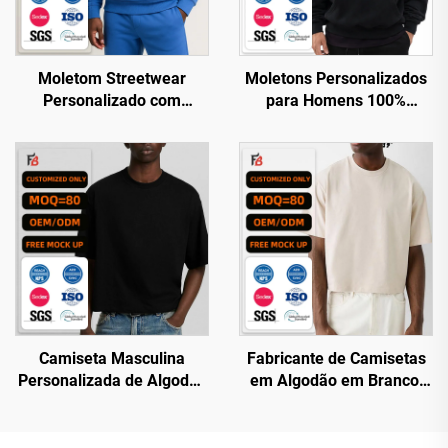
Moletom Streetwear
Moletons Personalizados
Personalizado com
para Homens 100%
Estampa em Relevo para
Algodão Peso Pesado
Homens, 500 GSM,
Qualidade Luxo Impressão
Pesado e Espesso,
Personalizada Oversized
Cortado na Cintura,
Streetwear Moletom com
Oversized, Essencial,
Capuz para Homens
Moletom Personalizado
Camiseta Masculina
Fabricante de Camisetas
Personalizada de Algodão
em Algodão em Branco,
100%, Caída e Curta, de
de Manga Curta, Modelo
Luxo, com Gramatura de
Amplo e Quadrado,
320 g/m²
Personalizável e de Alta