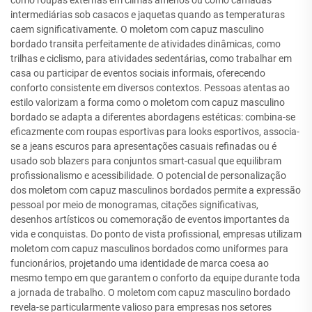
como roupas externas em climas amenos ou como camadas
intermediárias sob casacos e jaquetas quando as temperaturas
caem significativamente. O moletom com capuz masculino
bordado transita perfeitamente de atividades dinâmicas, como
trilhas e ciclismo, para atividades sedentárias, como trabalhar em
casa ou participar de eventos sociais informais, oferecendo
conforto consistente em diversos contextos. Pessoas atentas ao
estilo valorizam a forma como o moletom com capuz masculino
bordado se adapta a diferentes abordagens estéticas: combina-se
eficazmente com roupas esportivas para looks esportivos, associa-
se a jeans escuros para apresentações casuais refinadas ou é
usado sob blazers para conjuntos smart-casual que equilibram
profissionalismo e acessibilidade. O potencial de personalização
dos moletom com capuz masculinos bordados permite a expressão
pessoal por meio de monogramas, citações significativas,
desenhos artísticos ou comemoração de eventos importantes da
vida e conquistas. Do ponto de vista profissional, empresas utilizam
moletom com capuz masculinos bordados como uniformes para
funcionários, projetando uma identidade de marca coesa ao
mesmo tempo em que garantem o conforto da equipe durante toda
a jornada de trabalho. O moletom com capuz masculino bordado
revela-se particularmente valioso para empresas nos setores