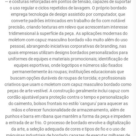
— e costuras reforçadas em pontos de tensão, capazes de suportar
o uso regular e ciclos repetidos de lavagem. O próprio bordado
emprega tecnologia de design assistido por computador, que
converte padrões intrincados em trabalho de fio com notável
precisão, criando texturas em relevo que acrescentam interesse
tridimensional à superfície da peça. As aplicações modernas do
moletom com capuz masculino bordado vão muito além do uso
pessoal, abrangendo iniciativas corporativas de branding, nas
quais empresas utilizam designs bordados personalizados para
uniformes de equipes e materiais promocionais; identificação de
equipes esportivas, onde logotipos e números são fixados
permanentemente às roupas; instituições educacionais que
buscam opções duráveis de roupas de torcida; e profissionais
criativos que usam o moletom com capuz masculino bordado como
peças de arte vestível. A construção geralmente inclui capuz com
cordão ajustável para proteção contra o tempo e personalização
do caimento, bolsos frontais no estilo 'canguru' para aquecer as
mãos e oferecer funcionalidade de armazenamento, além de
punhos e barra em ribana que mantêm a forma da peça e impedem
a entrada de ar frio. O processo de bordado envolve a digitalização
da arte, a seleção adequada de cores e tipos de fio e o uso de
máquinas industriais de bordado capazes de executar milhares de