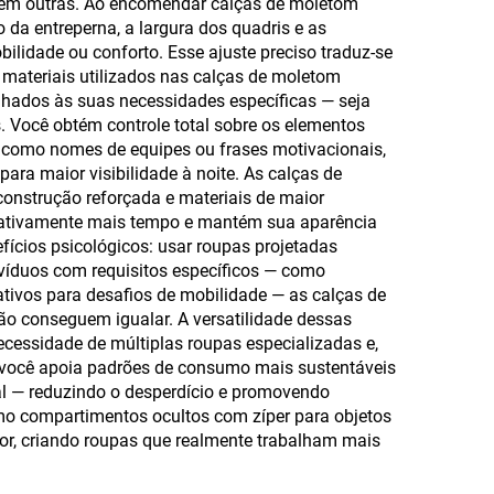
 em outras. Ao encomendar calças de moletom
ra
para Homens
 da entreperna, a largura dos quadris e as
lidade ou conforto. Esse ajuste preciso traduz-se
 materiais utilizados nas calças de moletom
nhados às suas necessidades específicas — seja
os. Você obtém controle total sobre os elementos
, como nomes de equipes ou frases motivacionais,
ara maior visibilidade à noite. As calças de
onstrução reforçada e materiais de maior
icativamente mais tempo e mantém sua aparência
ícios psicológicos: usar roupas projetadas
ivíduos com requisitos específicos — como
tivos para desafios de mobilidade — as calças de
o conseguem igualar. A versatilidade dessas
ecessidade de múltiplas roupas especializadas e,
, você apoia padrões de consumo mais sustentáveis
eal — reduzindo o desperdício e promovendo
mo compartimentos ocultos com zíper para objetos
lor, criando roupas que realmente trabalham mais