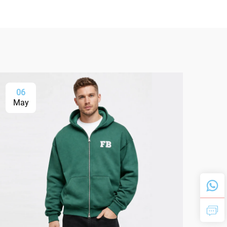
06
0
May
Ma