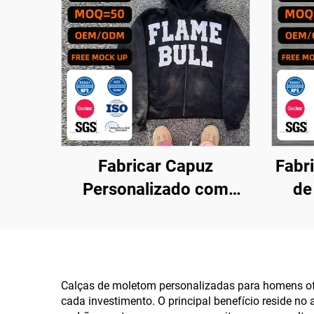
Fabricar Capuz
Fabr
Personalizado com
de
Aplicação Bordada de
Pe
Tamanho Superior a 350
Home
g/m², com Lavagem
Ácida e Logotipo
Calças de moletom personalizadas para homens ofe
cada investimento. O principal benefício reside n