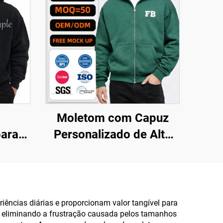
Moletom com Capuz
para
Personalizado de Alta
odão
Qualidade com Estampa
idade
em Relevo, Zíper
ão
Integral, Oversized, em
rsized
Algodão, com Dois
ncias diárias e proporcionam valor tangível para
po, eliminando a frustração causada pelos tamanhos
tom
Zíperes e Fleece Pesado