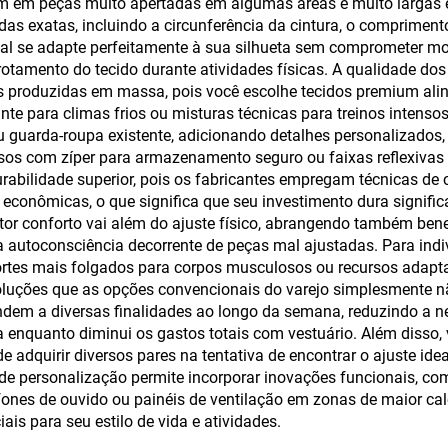
tam em peças muito apertadas em algumas áreas e muito largas
com Capuz pa
s exatas, incluindo a circunferência da cintura, o comprimento
al se adapte perfeitamente à sua silhueta sem comprometer mobi
Homens
tamento do tecido durante atividades físicas. A qualidade dos
s produzidas em massa, pois você escolhe tecidos premium ali
lante para climas frios ou misturas técnicas para treinos intens
 guarda-roupa existente, adicionando detalhes personalizados
sos com zíper para armazenamento seguro ou faixas reflexivas p
bilidade superior, pois os fabricantes empregam técnicas de c
conômicas, o que significa que seu investimento dura signif
or conforto vai além do ajuste físico, abrangendo também benef
a autoconsciência decorrente de peças mal ajustadas. Para ind
ortes mais folgados para corpos musculosos ou recursos adapta
uções que as opções convencionais do varejo simplesmente nã
endem a diversas finalidades ao longo da semana, reduzindo a n
 enquanto diminui os gastos totais com vestuário. Além disso
 adquirir diversos pares na tentativa de encontrar o ajuste id
de personalização permite incorporar inovações funcionais, co
 fones de ouvido ou painéis de ventilação em zonas de maior ca
ais para seu estilo de vida e atividades.