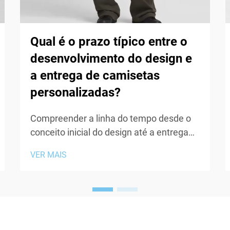
Qual é o prazo típico entre o
desenvolvimento do design e
a entrega de camisetas
personalizadas?
Compreender a linha do tempo desde o
conceito inicial do design até a entrega
final é um dos fatores mais críticos ao
VER MAIS
planejar um projeto de camisetas
personalizadas para sua empresa,
organização ou evento. Seja você
lançando uma nova linha de vestuário,
criando material promocional para uma
marca...