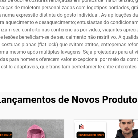
s de odor e costuras reforçadas em pontos de maior tensão, ga
alças de moletom personalizadas com logotipos bordados, gráfi
numa expressão distinta do gosto individual. As aplicações 
para aquecimento e desaquecimento; entusiastas do condiciona
zam seu conforto nas conferências por vídeo; viajantes aprecia
 lesões beneficiam-se de seu caimento não restritivo. A qual
osturas planas (flat-lock) que evitam atritos, entrepernas refo
rma mesmo após múltiplas lavagens. Seja projetadas para ativi
adas para homens oferecem valor excepcional por meio da comb
 estilo adaptáveis, que transitam perfeitamente entre diferentes
Lançamentos de Novos Produto