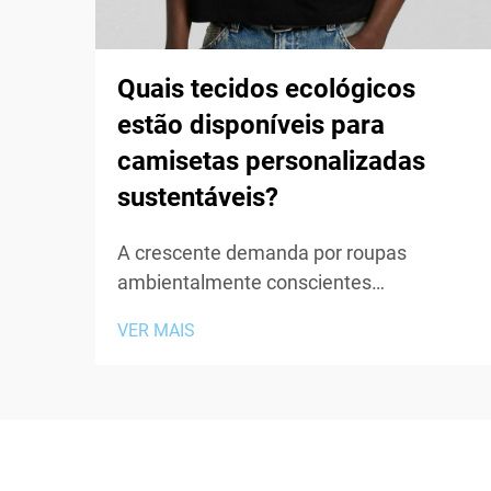
Quais tecidos ecológicos
estão disponíveis para
camisetas personalizadas
sustentáveis?
A crescente demanda por roupas
ambientalmente conscientes
transformou a indústria têxtil, levando
VER MAIS
marcas e fabricantes a explorar materiais
inovadores que minimizem o impacto
ecológico. Ao criar uma camiseta
personalizada sustentável, a escolha
do...