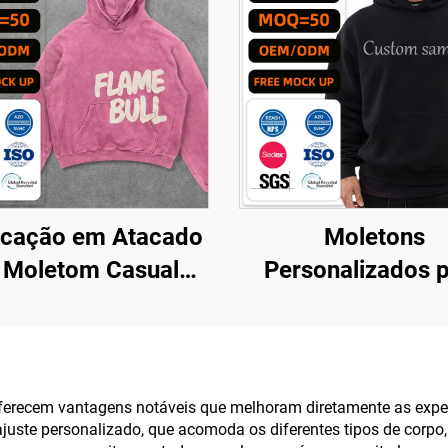
icação em Atacado
Moletons
 Moletom Casual
Personalizados 
rsonalizado para
Homens 100% Alg
ns com Impressão
Peso Pesado Qual
Digital
Luxo Impress
Personalizada Ove
recem vantagens notáveis que melhoram diretamente as experiê
o ajuste personalizado, que acomoda os diferentes tipos de cor
Streetwear Mole