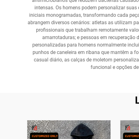
antimicrobianos que reduzem bactérias causadora
intensas. Os homens podem personalizar suas c
iniciais monogramadas, transformando cada peça 
abrangem diversos cenários: atletas as utilizam 
profissionais que trabalham remotamente valori
amarrotaduras; e pessoas em recuperação de
personalizadas para homens normalmente inclui c
punhos de caneleira em ribana que mantêm a fo
casual diário, as calças de moletom personaliz
funcional e opções de