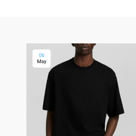
06
May