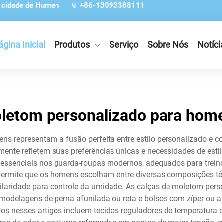
, cidade de Humen
+86-13093388111
ágina Inicial
Produtos
Serviço
Sobre Nós
Notíci
letom personalizado para hom
 representam a fusão perfeita entre estilo personalizado e co
mente refletem suas preferências únicas e necessidades de esti
 essenciais nos guarda-roupas modernos, adequados para treino
ermite que os homens escolham entre diversas composições têxt
apilaridade para controle da umidade. As calças de moletom p
 modelagens de perna afunilada ou reta e bolsos com zíper ou 
ados nesses artigos incluem tecidos reguladores de temperatura 