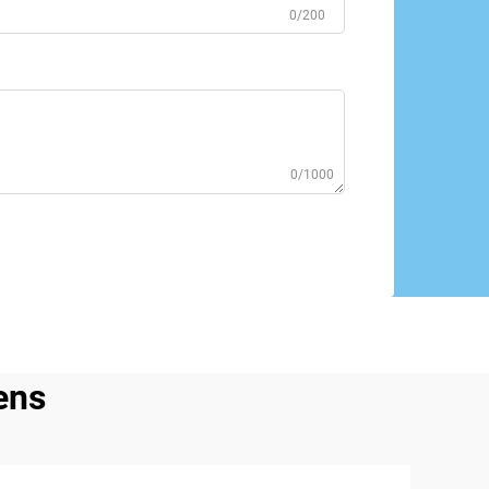
0/200
0/1000
ens