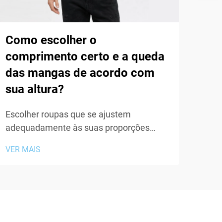
Como escolher o
Por
comprimento certo e a queda
ove
das mangas de acordo com
tip
sua altura?
esf
Escolher roupas que se ajustem
A in
adequadamente às suas proporções
muda
corporais pode transformar inteiramente
orie
VER MAIS
VER 
sua aparência e seu nível de conforto ao
dess
longo do dia. Ao selecionar moletom com
cami
capuz, moletons ou quaisquer outras
tran
peças casuais superiores, duas medidas
casu
críticas frequentemente ignoradas são…
uma 
de...