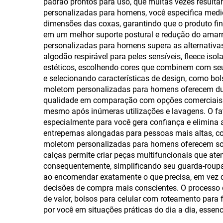
padrão prontos para uso, que muitas vezes resul
personalizadas para homens, você especifica medida
dimensões das coxas, garantindo que o produto fin
em um melhor suporte postural e redução do amarro
personalizadas para homens supera as alternativa
algodão respirável para peles sensíveis, fleece iso
estéticos, escolhendo cores que combinem com seu
e selecionando características de design, como bol
moletom personalizadas para homens oferecem dura
qualidade em comparação com opções comerciais e
mesmo após inúmeras utilizações e lavagens. O fat
especialmente para você gera confiança e elimina 
entrepernas alongadas para pessoas mais altas, c
moletom personalizadas para homens oferecem sol
calças permite criar peças multifuncionais que at
consequentemente, simplificando seu guarda-roupa
ao encomendar exatamente o que precisa, em vez de
decisões de compra mais conscientes. O processo 
de valor, bolsos para celular com roteamento para
por você em situações práticas do dia a dia, essenci