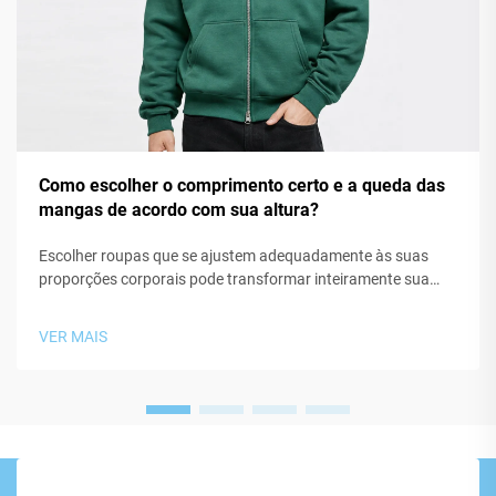
Como escolher o comprimento certo e a queda das
mangas de acordo com sua altura?
Escolher roupas que se ajustem adequadamente às suas
proporções corporais pode transformar inteiramente sua
aparência e seu nível de conforto ao longo do dia. Ao
selecionar moletom com capuz, moletons ou quaisquer
VER MAIS
outras peças casuais superiores, duas medidas críticas
frequentemente ignoradas são…