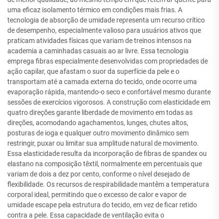
uma eficaz isolamento térmico em condições mais frias. A
tecnologia de absorção de umidade representa um recurso crítico
de desempenho, especialmente valioso para usuários ativos que
praticam atividades físicas que variam de treinos intensos na
academia a caminhadas casuais ao ar livre. Essa tecnologia
emprega fibras especialmente desenvolvidas com propriedades de
ação capilar, que afastam o suor da superfície da pele e o
transportam até a camada externa do tecido, onde ocorre uma
evaporação rápida, mantendo-o seco e confortável mesmo durante
sessões de exercícios vigorosos. A construção com elasticidade em
quatro direções garante liberdade de movimento em todas as
direções, acomodando agachamentos, lunges, chutes altos,
posturas de ioga e qualquer outro movimento dinâmico sem
restringir, puxar ou limitar sua amplitude natural de movimento.
Essa elasticidade resulta da incorporação de fibras de spandex ou
elastano na composição têxtil, normalmente em percentuais que
variam de dois a dez por cento, conforme o nível desejado de
flexibilidade. Os recursos de respirabilidade mantêm a temperatura
corporal ideal, permitindo que o excesso de calor e vapor de
umidade escape pela estrutura do tecido, em vez de ficar retido
contra a pele. Essa capacidade de ventilação evita o