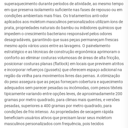
superaquecimento durante períodos de atividade, ao mesmo tempo
em que preserva isolamento suficiente nas fases de repouso ou em
condições ambientais mais frias. Os tratamentos anti-odor
aplicados aos moletom masculinos personalizados utilizam íons de
prata, propriedades naturais do bambu ou inibidores químicos que
impedem o crescimento bacteriano responsável pelos odores
desagradáveis, garantindo que suas peças permaneçam frescas
mesmo após vários usos entre as lavagens. O painelamento
estratégico e as técnicas de construção ergonômica aprimoram o
conforto ao eliminar costuras volumosas de áreas de alta fricção,
posicionar costuras planas (flatlock) em locais que previnem atritos
e incorporar refuerços (gussets) que oferecem espaço adicional na
região da virilha para movimentos livres das pernas. A otimização
do peso assegura que as peças forneçam cobertura e aquecimento
adequados sem parecer pesadas ou incômodas, com pesos têxteis
tipicamente variando entre opções leves, de aproximadamente 200
gramas por metro quadrado, para climas mais quentes, e versões
pesadas, superiores a 400 gramas por metro quadrado, para
condições de frio intenso. As propriedades de secagem rápida
beneficiam usuários ativos que precisam lavar seus moletom
masculinos personalizados com frequência, pois tecidos