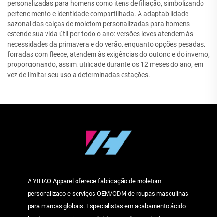
personalizadas para homens como itens de filiação, simbolizando
pertencimento e identidade compartilhada. A adaptabilidade
sazonal das calças de moletom personalizadas para homens
estende sua vida útil por todo o ano: versões leves atendem às
necessidades da primavera e do verão, enquanto opções pesadas,
forradas com fleece, atendem às exigências do outono e do inverno,
proporcionando, assim, utilidade durante os 12 meses do ano, em
vez de limitar seu uso a determinadas estações.
A YIHAO Apparel oferece fabricação de moletom
personalizado e serviços OEM/ODM de roupas masculinas
para marcas globais. Especialistas em acabamento ácido,