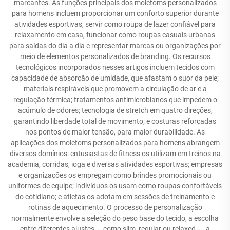
marcantes. As funções principais dos moletoms personalizados
para homens incluem proporcionar um conforto superior durante
atividades esportivas, servir como roupa de lazer confiável para
relaxamento em casa, funcionar como roupas casuais urbanas
para saídas do dia a dia e representar marcas ou organizações por
meio de elementos personalizados de branding. Os recursos
tecnológicos incorporados nesses artigos incluem tecidos com
capacidade de absorção de umidade, que afastam o suor da pele;
materiais respiráveis que promovem a circulação de ar e a
regulação térmica; tratamentos antimicrobianos que impedem o
acúmulo de odores; tecnologia de stretch em quatro direções,
garantindo liberdade total de movimento; e costuras reforçadas
nos pontos de maior tensão, para maior durabilidade. As
aplicações dos moletoms personalizados para homens abrangem
diversos domínios: entusiastas de fitness os utilizam em treinos na
academia, corridas, ioga e diversas atividades esportivas; empresas
e organizações os empregam como brindes promocionais ou
uniformes de equipe; indivíduos os usam como roupas confortáveis
do cotidiano; e atletas os adotam em sessões de treinamento e
rotinas de aquecimento. O processo de personalização
normalmente envolve a seleção do peso base do tecido, a escolha
entre diferentes ajustes — como slim, regular ou relaxed —, a