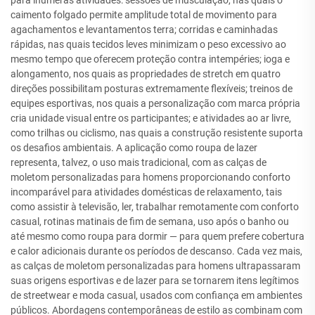
para inúmeras atividades: sessões de musculação, nas quais o
caimento folgado permite amplitude total de movimento para
agachamentos e levantamentos terra; corridas e caminhadas
rápidas, nas quais tecidos leves minimizam o peso excessivo ao
mesmo tempo que oferecem proteção contra intempéries; ioga e
alongamento, nos quais as propriedades de stretch em quatro
direções possibilitam posturas extremamente flexíveis; treinos de
equipes esportivas, nos quais a personalização com marca própria
cria unidade visual entre os participantes; e atividades ao ar livre,
como trilhas ou ciclismo, nas quais a construção resistente suporta
os desafios ambientais. A aplicação como roupa de lazer
representa, talvez, o uso mais tradicional, com as calças de
moletom personalizadas para homens proporcionando conforto
incomparável para atividades domésticas de relaxamento, tais
como assistir à televisão, ler, trabalhar remotamente com conforto
casual, rotinas matinais de fim de semana, uso após o banho ou
até mesmo como roupa para dormir — para quem prefere cobertura
e calor adicionais durante os períodos de descanso. Cada vez mais,
as calças de moletom personalizadas para homens ultrapassaram
suas origens esportivas e de lazer para se tornarem itens legítimos
de streetwear e moda casual, usados com confiança em ambientes
públicos. Abordagens contemporâneas de estilo as combinam com