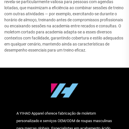
revela-se particularmente valiosa para pessoas com agendas
lotadas, que maximizam a eficiência ao combinar sessões de treino
com outras atividades — por exemplo, exercitando-se durante o
horário de almoço, treinando antes de compromissos profissionais
ou encaixando sessões na academia entre recados e consultas. O
moletom cortado para academia adapta-se a esses diversos
contextos com facilidade, garantindo cobertura e estilo adequados
em qualquer cenário, mantendo ainda as características de
desempenho essenciais para um treino eficaz.
A YIHAO Apparel oferece fabricação de moletom
personalizado e serviços OEM/ODM de roupas masculinas
para marcas globais. Especialistas em acabamento ácido,