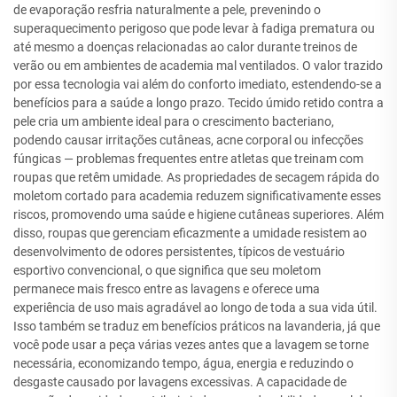
de evaporação resfria naturalmente a pele, prevenindo o
superaquecimento perigoso que pode levar à fadiga prematura ou
até mesmo a doenças relacionadas ao calor durante treinos de
verão ou em ambientes de academia mal ventilados. O valor trazido
por essa tecnologia vai além do conforto imediato, estendendo-se a
benefícios para a saúde a longo prazo. Tecido úmido retido contra a
pele cria um ambiente ideal para o crescimento bacteriano,
podendo causar irritações cutâneas, acne corporal ou infecções
fúngicas — problemas frequentes entre atletas que treinam com
roupas que retêm umidade. As propriedades de secagem rápida do
moletom cortado para academia reduzem significativamente esses
riscos, promovendo uma saúde e higiene cutâneas superiores. Além
disso, roupas que gerenciam eficazmente a umidade resistem ao
desenvolvimento de odores persistentes, típicos de vestuário
esportivo convencional, o que significa que seu moletom
permanece mais fresco entre as lavagens e oferece uma
experiência de uso mais agradável ao longo de toda a sua vida útil.
Isso também se traduz em benefícios práticos na lavanderia, já que
você pode usar a peça várias vezes antes que a lavagem se torne
necessária, economizando tempo, água, energia e reduzindo o
desgaste causado por lavagens excessivas. A capacidade de