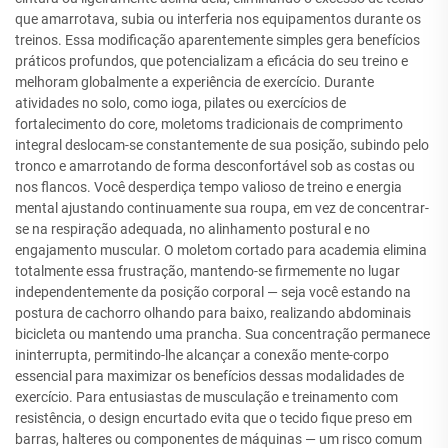
que amarrotava, subia ou interferia nos equipamentos durante os
treinos. Essa modificação aparentemente simples gera benefícios
práticos profundos, que potencializam a eficácia do seu treino e
melhoram globalmente a experiência de exercício. Durante
atividades no solo, como ioga, pilates ou exercícios de
fortalecimento do core, moletoms tradicionais de comprimento
integral deslocam-se constantemente de sua posição, subindo pelo
tronco e amarrotando de forma desconfortável sob as costas ou
nos flancos. Você desperdiça tempo valioso de treino e energia
mental ajustando continuamente sua roupa, em vez de concentrar-
se na respiração adequada, no alinhamento postural e no
engajamento muscular. O moletom cortado para academia elimina
totalmente essa frustração, mantendo-se firmemente no lugar
independentemente da posição corporal — seja você estando na
postura de cachorro olhando para baixo, realizando abdominais
bicicleta ou mantendo uma prancha. Sua concentração permanece
ininterrupta, permitindo-lhe alcançar a conexão mente-corpo
essencial para maximizar os benefícios dessas modalidades de
exercício. Para entusiastas de musculação e treinamento com
resistência, o design encurtado evita que o tecido fique preso em
barras, halteres ou componentes de máquinas — um risco comum