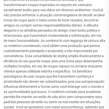
transformaram roupas inspiradas no esporte em vestuário
socialmente aceito para uso diário em diversos ambientes. Você já
não precisa enfrentar a situação constrangedora de decidir se deve
trocar de roupa após o treino antes de fazer recados, encontrar
amigos ou cumprir outras responsabilidades diárias. A silhueta
elegante e os detalhes pensados do design criam looks polidos e
intencionais, que transmitem modernidade e sofisticação, em vez
de mera funcionalidade. Ao combiná-lo com leggings de cintura alta
ou moletom coordenado, você obtém uma produção que parece
cuidadosamente planejada e proposital, e não improvisada por
conveniência. Essa versatilidade de styling amplia drasticamente a
eficiência do seu guarda-roupa, pois uma única peça desempenha
múltiplas funções, em vez de ocupar espaço no armário enquanto
oferece apenas utilidade restrita e específica. Os benefícios
psicológicos de usar roupas que lhe transmitem confiança e
atratividade não devem ser subestimados, pois sua autopercepção
influencia diretamente a forma como você interage com o mundo e
as oportunidades que busca. O moletom cortado para academia
permite-lhe manter um estilo de vida ativo sem comprometer seus
padrões pessoais de estilo ou sentir-se mal vestido em situações
sociais. Você se apresenta com maior autoconfiança, sabendo que