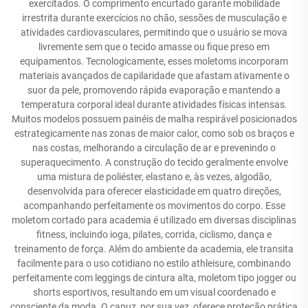
exercitados. O comprimento encurtado garante mobilidade
irrestrita durante exercícios no chão, sessões de musculação e
atividades cardiovasculares, permitindo que o usuário se mova
livremente sem que o tecido amasse ou fique preso em
equipamentos. Tecnologicamente, esses moletoms incorporam
materiais avançados de capilaridade que afastam ativamente o
suor da pele, promovendo rápida evaporação e mantendo a
temperatura corporal ideal durante atividades físicas intensas.
Muitos modelos possuem painéis de malha respirável posicionados
estrategicamente nas zonas de maior calor, como sob os braços e
nas costas, melhorando a circulação de ar e prevenindo o
superaquecimento. A construção do tecido geralmente envolve
uma mistura de poliéster, elastano e, às vezes, algodão,
desenvolvida para oferecer elasticidade em quatro direções,
acompanhando perfeitamente os movimentos do corpo. Esse
moletom cortado para academia é utilizado em diversas disciplinas
fitness, incluindo ioga, pilates, corrida, ciclismo, dança e
treinamento de força. Além do ambiente da academia, ele transita
facilmente para o uso cotidiano no estilo athleisure, combinando
perfeitamente com leggings de cintura alta, moletom tipo jogger ou
shorts esportivos, resultando em um visual coordenado e
consciente da moda. O capuz, por sua vez, oferece proteção prática