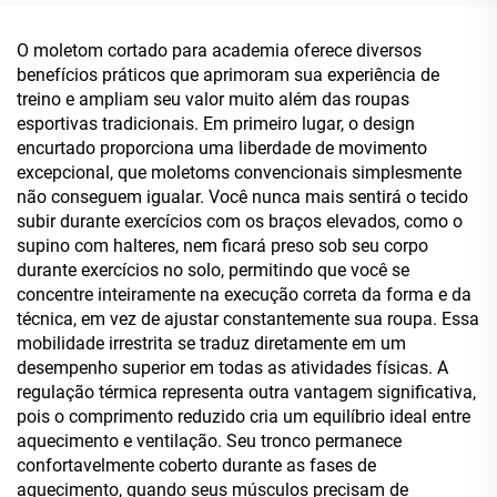
Lavagem Ácida, Corte
Personalizável e de Alta
Boxy e Oversized, para
Qualidade para Homens
O moletom cortado para academia oferece diversos
Homens
benefícios práticos que aprimoram sua experiência de
treino e ampliam seu valor muito além das roupas
esportivas tradicionais. Em primeiro lugar, o design
encurtado proporciona uma liberdade de movimento
excepcional, que moletoms convencionais simplesmente
não conseguem igualar. Você nunca mais sentirá o tecido
subir durante exercícios com os braços elevados, como o
supino com halteres, nem ficará preso sob seu corpo
durante exercícios no solo, permitindo que você se
concentre inteiramente na execução correta da forma e da
técnica, em vez de ajustar constantemente sua roupa. Essa
mobilidade irrestrita se traduz diretamente em um
desempenho superior em todas as atividades físicas. A
regulação térmica representa outra vantagem significativa,
pois o comprimento reduzido cria um equilíbrio ideal entre
aquecimento e ventilação. Seu tronco permanece
confortavelmente coberto durante as fases de
aquecimento, quando seus músculos precisam de