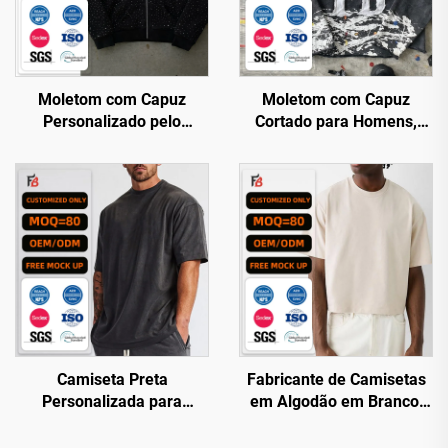
Moletom com Capuz
Moletom com Capuz
Personalizado pelo
Cortado para Homens,
Fabricante, Estilo
Personalizado pelo
Streetwear, Corte Amplo e
Fabricante, Estilo Caixa,
Caixa, com Emblemas
em Terry Francês com
Aplicados e Bordado, com
Estampa e Bordado, com
Zíper
Emblema Bordado
Camiseta Preta
Fabricante de Camisetas
Personalizada para
em Algodão em Branco,
Academia — Atacado,
de Manga Curta, Modelo
Lisa, em Algodão com
Amplo e Quadrado,