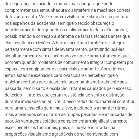
de segurança associado a roupas mais longas, que pode
comprometer sua empunhadura ou interferir na mecânica correta
de levantamento. Você mantém visibilidade clara da sua postura
nos espelhos da academia, sem que o tecido obscureça o
posicionamento dos quadris ou o alinhamento da região lombar,
possibilitando a correção autônoma de falhas técnicas antes que
elas resultem em lesões. A barra encurtada também se integra
perfeitamente com cintas de levantamento, permitindo usá-las
simultaneamente sem o incômodo volume e amarrotamento que
ocorrem quando moletoms de comprimento integral competem por
espaço com equipamentos essenciais de suporte. Corredores e
entusiastas de exercícios cardiovasculares percebem que o
moletom cortado para academia acompanha naturalmente sua
passada, sem o salto e oscilação irritantes causados pelo excesso
de tecido — fatores que geram resistência ao vento e distração
durante atividades ao ar livre. O peso reduzido do material contribui
para uma sensação geral mais leve, ajudando-o a manter ritmos
mais acelerados sem o fardo de roupas pesadas e encharcadas de
suor. As vantagens estéticas complementam significativamente
esses benefícios funcionais, pois o silhueta encurtada cria
proporções visualmente agradáveis ao ser combinada com