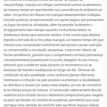
claustrofobia, criando um refúgio confortável contra os elementos,
ao mesmo tempo em que mantém sua consciência do ambiente ao
redor. Os punhos em ribana nas mangas desempenham múltiplas
funções práticas, proporcionando um ajuste seguro que permanece
no lugar durante as atividades, além de permitir facilmente o
arregaçamento das mangas quando você precisa deixar os
antebraços livres para executar tarefas. Essa construção elástica
impede a entrada de ar frio pelas mangas, ao mesmo tempo em que
oferece uma compressão confortável, sem jamais causar restrição
ou comprometer a circulação sanguínea. A barra em ribana, de
forma semelhante, garante que o comprimento cortado permaneça
consistentemente posicionado no ponto desejado do seu tronco,
evitando que o moletom suba durante os movimentos ou se
desloque de maneira inadequada ao longo do dia. Técnicas de
confecção de alta qualidade, como costuras planas (flat-lock),
minimizam a irritação na pele sensível e aumentam a durabilidade
ao distribuir a tensão por áreas mais amplas, em vez de concentrá-
la em linhas únicas de costura. A construção relativamente leve do
moletom azul cortado torna-o altamente compactável para viagens
ou para ser levado na mochila da academia, permitindo que você
carregue uma camada de conforto sem sacrificar espaço valioso