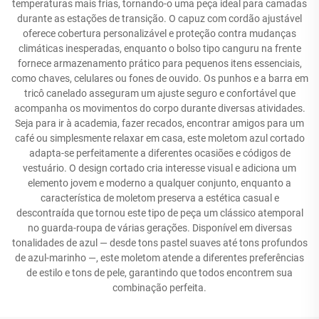
temperaturas mais frias, tornando-o uma peça ideal para camadas
durante as estações de transição. O capuz com cordão ajustável
oferece cobertura personalizável e proteção contra mudanças
climáticas inesperadas, enquanto o bolso tipo canguru na frente
fornece armazenamento prático para pequenos itens essenciais,
como chaves, celulares ou fones de ouvido. Os punhos e a barra em
tricô canelado asseguram um ajuste seguro e confortável que
acompanha os movimentos do corpo durante diversas atividades.
Seja para ir à academia, fazer recados, encontrar amigos para um
café ou simplesmente relaxar em casa, este moletom azul cortado
adapta-se perfeitamente a diferentes ocasiões e códigos de
vestuário. O design cortado cria interesse visual e adiciona um
elemento jovem e moderno a qualquer conjunto, enquanto a
característica de moletom preserva a estética casual e
descontraída que tornou este tipo de peça um clássico atemporal
no guarda-roupa de várias gerações. Disponível em diversas
tonalidades de azul — desde tons pastel suaves até tons profundos
de azul-marinho —, este moletom atende a diferentes preferências
de estilo e tons de pele, garantindo que todos encontrem sua
combinação perfeita.