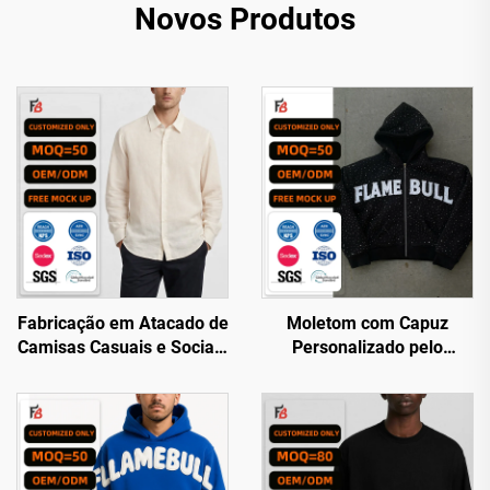
Novos Produtos
Fabricação em Atacado de
Moletom com Capuz
Camisas Casuais e Sociais
Personalizado pelo
de Alta Qualidade para
Fabricante, Estilo
Homens, Personalizáveis
Streetwear, Corte Amplo e
por Designers
Caixa, com Emblemas
Aplicados e Bordado, com
Zíper