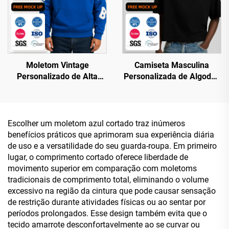
Moletom Vintage
Camiseta Masculina
Personalizado de Alta
Personalizada de Algodão
Qualidade em Fustão de
100%, Caída e Curta, de
Algodão, 500 GSM,
Luxo, com Gramatura de
Oversized e Desgastado,
320 g/m²
Streetwear, com Bordado
Escolher um moletom azul cortado traz inúmeros
em Patch e Patchwork
benefícios práticos que aprimoram sua experiência diária
de uso e a versatilidade do seu guarda-roupa. Em primeiro
lugar, o comprimento cortado oferece liberdade de
movimento superior em comparação com moletoms
tradicionais de comprimento total, eliminando o volume
excessivo na região da cintura que pode causar sensação
de restrição durante atividades físicas ou ao sentar por
períodos prolongados. Esse design também evita que o
tecido amarrote desconfortavelmente ao se curvar ou