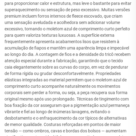
para proporcionar calor e estrutura, mas leve o bastante para evitar
superaquecimento ou sensação de peso excessivo. Muitas versões
premium incluem forros internos de fleece escovado, que criam
uma sensação aveludada e acolhedora sem adicionar volume
excessivo, tornando o moletom azul de comprimento curto perfeito
para quem valoriza texturas luxuosas. A superfície externa
frequentemente apresenta acabamentos lisos que resistem à
acumulação de fiapos e mantêm uma aparência limpa e impecável
ao longo do dia. A contagem de fios e a densidade do tricô recebem
atenção especial durante a fabricação, garantindo que o tecido
caia elegantemente sobre as curvas do corpo, em vez de pendurar
de forma rígida ou grudar desconfortavelmente. Propriedades
elásticas integradas ao material permitem que o moletom azul de
comprimento curto acompanhe naturalmente os movimentos
corporais sem perder a forma, ou seja, a peça recupera sua forma
original mesmo após uso prolongado. Técnicas de tingimento com
boa fixação da cor asseguram que a pigmentação azul permaneça
vibrante e fiel ao longo de inúmeras lavagens, evitando o
desbotamento e o enfraquecimento da cor típicos de alternativas
de menor qualidade. Costuras reforçadas em pontos de maior
tensão — como ombros, cavas e bordas dos bolsos — aumentam