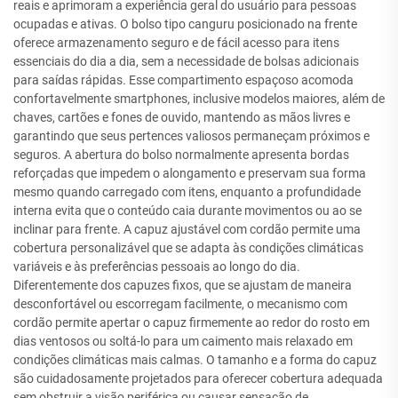
reais e aprimoram a experiência geral do usuário para pessoas
ocupadas e ativas. O bolso tipo canguru posicionado na frente
oferece armazenamento seguro e de fácil acesso para itens
essenciais do dia a dia, sem a necessidade de bolsas adicionais
para saídas rápidas. Esse compartimento espaçoso acomoda
confortavelmente smartphones, inclusive modelos maiores, além de
chaves, cartões e fones de ouvido, mantendo as mãos livres e
garantindo que seus pertences valiosos permaneçam próximos e
seguros. A abertura do bolso normalmente apresenta bordas
reforçadas que impedem o alongamento e preservam sua forma
mesmo quando carregado com itens, enquanto a profundidade
interna evita que o conteúdo caia durante movimentos ou ao se
inclinar para frente. A capuz ajustável com cordão permite uma
cobertura personalizável que se adapta às condições climáticas
variáveis e às preferências pessoais ao longo do dia.
Diferentemente dos capuzes fixos, que se ajustam de maneira
desconfortável ou escorregam facilmente, o mecanismo com
cordão permite apertar o capuz firmemente ao redor do rosto em
dias ventosos ou soltá-lo para um caimento mais relaxado em
condições climáticas mais calmas. O tamanho e a forma do capuz
são cuidadosamente projetados para oferecer cobertura adequada
sem obstruir a visão periférica ou causar sensação de