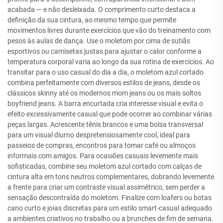
acabada — e não desleixada. O comprimento curto destaca a
definição da sua cintura, ao mesmo tempo que permite
movimentos livres durante exercícios que vão do treinamento com
pesos às aulas de dança. Use o moletom por cima de sutiãs
esportivos ou camisetas justas para ajustar o calor conforme a
temperatura corporal varia ao longo da sua rotina de exercícios. Ao
transitar para o uso casual do dia a dia, o moletom azul cortado
combina perfeitamente com diversos estilos de jeans, desde os
clássicos skinny até os modernos mom jeans ou os mais soltos
boyfriend jeans. A barra encurtada cria interesse visual e evita o
efeito excessivamente casual que pode ocorrer ao combinar várias
peças largas. Acrescente tênis brancos e uma bolsa transversal
para um visual diurno despretensiosamente cool, ideal para
passeios de compras, encontros para tomar café ou almoços
informais com amigos. Para ocasiões casuais levemente mais
sofisticadas, combine seu moletom azul cortado com calças de
cintura alta em tons neutros complementares, dobrando levemente
a frente para criar um contraste visual assimétrico, sem perder a
sensação descontraída do moletom. Finalize com loafers ou botas
cano curto e joias discretas para um estilo smart-casual adequado
a ambientes criativos no trabalho ou a brunches de fim de semana.