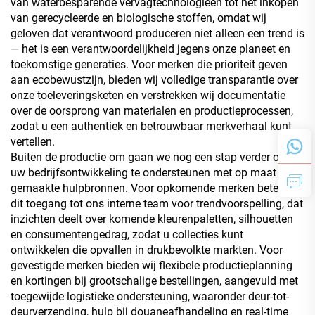
van waterbesparende vervagtechnologieën tot het inkopen
van gerecycleerde en biologische stoffen, omdat wij
geloven dat verantwoord produceren niet alleen een trend is
— het is een verantwoordelijkheid jegens onze planeet en
toekomstige generaties. Voor merken die prioriteit geven
aan ecobewustzijn, bieden wij volledige transparantie over
onze toeleveringsketen en verstrekken wij documentatie
over de oorsprong van materialen en productieprocessen,
zodat u een authentiek en betrouwbaar merkverhaal kunt
vertellen.
Buiten de productie om gaan we nog een stap verder om
uw bedrijfsontwikkeling te ondersteunen met op maat
gemaakte hulpbronnen. Voor opkomende merken betekent
dit toegang tot ons interne team voor trendvoorspelling, dat
inzichten deelt over komende kleurenpaletten, silhouetten
en consumentengedrag, zodat u collecties kunt
ontwikkelen die opvallen in drukbevolkte markten. Voor
gevestigde merken bieden wij flexibele productieplanning
en kortingen bij grootschalige bestellingen, aangevuld met
toegewijde logistieke ondersteuning, waaronder deur-tot-
deurverzending, hulp bij douaneafhandeling en real-time