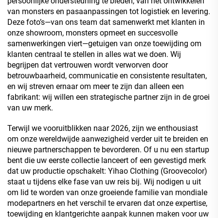
persoonlijke ondersteuning te bieden, van het ontwikkelen
van monsters en pasaanpassingen tot logistiek en levering.
Deze foto’s—van ons team dat samenwerkt met klanten in
onze showroom, monsters opmeet en succesvolle
samenwerkingen viert—getuigen van onze toewijding om
klanten centraal te stellen in alles wat we doen. Wij
begrijpen dat vertrouwen wordt verworven door
betrouwbaarheid, communicatie en consistente resultaten,
en wij streven ernaar om meer te zijn dan alleen een
fabrikant: wij willen een strategische partner zijn in de groei
van uw merk.
Terwijl we vooruitblikken naar 2026, zijn we enthousiast
om onze wereldwijde aanwezigheid verder uit te breiden en
nieuwe partnerschappen te bevorderen. Of u nu een startup
bent die uw eerste collectie lanceert of een gevestigd merk
dat uw productie opschakelt: Yihao Clothing (Groovecolor)
staat u tijdens elke fase van uw reis bij. Wij nodigen u uit
om lid te worden van onze groeiende familie van mondiale
modepartners en het verschil te ervaren dat onze expertise,
toewijding en klantgerichte aanpak kunnen maken voor uw