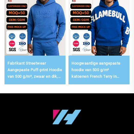
Fabrikant Streetwear
Hoogwaardige aangepaste
Aangepaste Puff-print Hoodie
hoodie van 500 g/m²
van 500 g/m², zwaar en dik,
katoenen French Terry in
gecropte herenhoodie in
vintage stijl, oversized en
oversized uitvoering,
distressed, streetwear met
essentiële aangepaste
geborduurde patches en
hoodies
patchwork