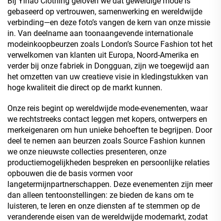
Bij Yihao Clothing geloven we dat geweldige mode is
gebaseerd op vertrouwen, samenwerking en wereldwijde
verbinding—en deze foto’s vangen de kern van onze missie
in. Van deelname aan toonaangevende internationale
modeinkoopbeurzen zoals London’s Source Fashion tot het
verwelkomen van klanten uit Europa, Noord-Amerika en
verder bij onze fabriek in Dongguan, zijn we toegewijd aan
het omzetten van uw creatieve visie in kledingstukken van
hoge kwaliteit die direct op de markt kunnen.
Onze reis begint op wereldwijde mode-evenementen, waar
we rechtstreeks contact leggen met kopers, ontwerpers en
merkeigenaren om hun unieke behoeften te begrijpen. Door
deel te nemen aan beurzen zoals Source Fashion kunnen
we onze nieuwste collecties presenteren, onze
productiemogelijkheden bespreken en persoonlijke relaties
opbouwen die de basis vormen voor
langetermijnpartnerschappen. Deze evenementen zijn meer
dan alleen tentoonstellingen: ze bieden de kans om te
luisteren, te leren en onze diensten af te stemmen op de
veranderende eisen van de wereldwijde modemarkt, zodat