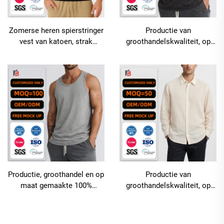
Zomerse heren spierstringer
Productie van
vest van katoen, strak
groothandelskwaliteit, op
geribbeld fitness-tanktop
maat gemaakte, ademende,
met aangepast logo, blanke
snel-drogende tanktop voor
mouwloze herent-shirt
heren met zure
wasbehandeling en
oversized pasvorm
Productie, groothandel en op
Productie van
maat gemaakte 100%
groothandelskwaliteit, op
katoenen fitness-tanktop
maat gemaakte
voor mannen in grotere
designeroverhemden voor
maten
heren, geschikt voor werk,