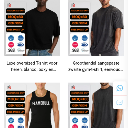
oversized T-shirt voor heren
katoenen T-shirts voor heren
Luxe oversized T-shirt voor
Groothandel aangepaste
heren, blanco, boxy en
zwarte gym-t-shirt, eenvoudig
gecropt, 320 g/m², 100%
blank acid-wash boxy
katoen
katoenen grafisch oversized
t-shirt voor heren