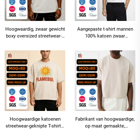
Hoogwaardig, zwaar gewicht
Aangepaste t-shirt mannen
boxy oversized streetwear-t-
100% katoen zwaar
shirt met op maat gemaakte
oversized drop schouder
zeefdruk, zwaar katoen,
streetwear blanco boxy fit
verkort grafisch t-shirt voor
crop t-shirt voor mannen
heren
Hoogwaardige katoenen
Fabrikant van hoogwaardige,
streetwear-geknipte T-shirts,
op maat gemaakte,
op maat gemaakte zware
oversized, boxy-fit,
grafische distressed
kortemouwige, lege