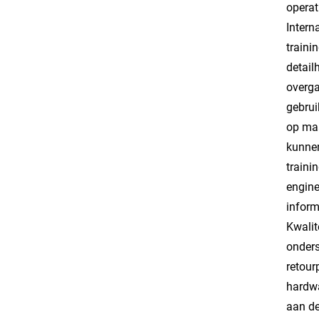
operat
Intern
traini
detail
overga
gebrui
op maa
kunnen
traini
engine
inform
Kwalit
onders
retour
hardwa
aan de