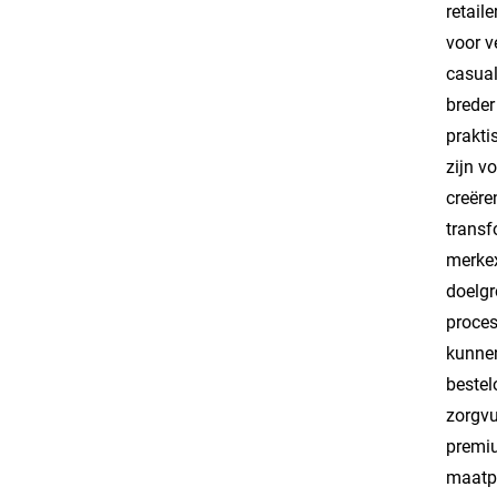
retail
voor v
casual
breder
prakti
zijn v
creëre
transf
merkex
doelgr
proces
kunnen
bestel
zorgvu
premiu
maatpr