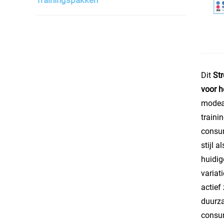
Dit
Str
voor 
modeaa
traini
consum
stijl a
huidig
variat
actief
duurza
consum