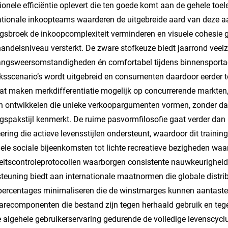
ionele efficiëntie oplevert die ten goede komt aan de gehele toel
ationale inkoopteams waarderen de uitgebreide aard van deze 
ngsbroek de inkoopcomplexiteit verminderen en visuele cohesie 
handelsniveau versterkt. De zware stofkeuze biedt jaarrond veelz
ngsweersomstandigheden én comfortabel tijdens binnensportact
ksscenario’s wordt uitgebreid en consumenten daardoor eerder 
t maken merkdifferentiatie mogelijk op concurrerende markten, 
 ontwikkelen die unieke verkoopargumenten vormen, zonder dat d
ngspakstijl kenmerkt. De ruime pasvormfilosofie gaat verder dan
ering die actieve levensstijlen ondersteunt, waardoor dit training
ele sociale bijeenkomsten tot lichte recreatieve bezigheden waarb
eitscontroleprotocollen waarborgen consistente nauwkeurigheid
teuning biedt aan internationale maatnormen die globale distri
percentages minimaliseren die de winstmarges kunnen aantasten
recomponenten die bestand zijn tegen herhaald gebruik en tegel
 algehele gebruikerservaring gedurende de volledige levenscyclu