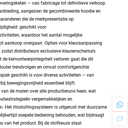
everingsketen — van fabricage tot definitieve verkoop.
aanbieding, aangezien de gecombineerde hoodie en
garanderen die de merkpresentatie op
ijdigheid: geschikt voor
iviteiten, waardoor het aantal mogelijke
tot aankoop overgaan. Opties voor kleuraanpassing
zodat distributeurs exclusieve kleurenschema’s
e kernontwerpintegriteit verloren gaat die dit
 louter trendvolgen en omvat comfortgerichte
spak geschikt is voor diverse activiteiten — van
ij bewegingsvrijheid essentieel blijft.
 van de maten over alle productieruns heen, wat
butiestrategieën vergemakkelijken en
. Het ritssluitingssysteem is uitgerust met duurzame
ijkertijd soepele bediening behouden, wat bijdraagt
s van het product. Bij de stofkeuze staat