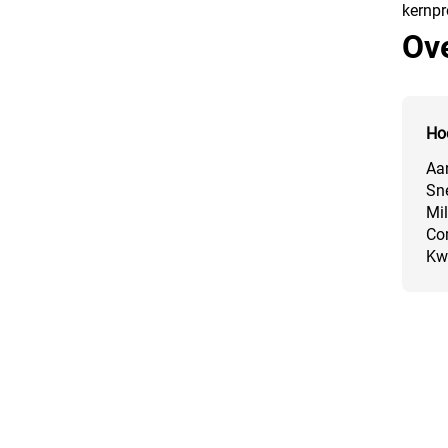
kernpr
Ove
Ho
Aan
Sne
Mil
Co
Kwa