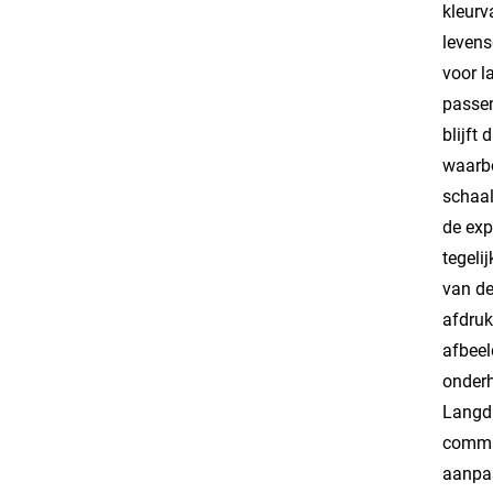
kleurv
levens
voor l
passen
blijft
waarbo
schaal
de exp
tegeli
van de
afdruk
afbeel
onderh
Langdu
commun
aanpas