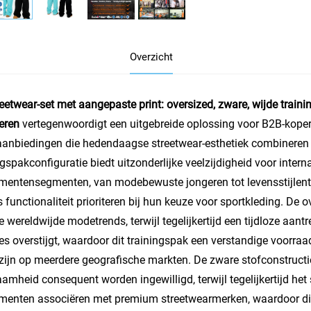
Overzicht
eetwear-set met aangepaste print: oversized, zware, wijde traini
heren
vertegenwoordigt een uitgebreide oplossing voor B2B-koper
nbiedingen die hedendaagse streetwear-esthetiek combineren m
ngspakconfiguratie biedt uitzonderlijke veelzijdigheid voor interna
entensegmenten, van modebewuste jongeren tot levensstijlentho
ls functionaliteit prioriteren bij hun keuze voor sportkleding. De o
e wereldwijde modetrends, terwijl tegelijkertijd een tijdloze aa
ies overstijgt, waardoor dit trainingspak een verstandige voorra
 zijn op meerdere geografische markten. De zware stofconstruct
amheid consequent worden ingewilligd, terwijl tegelijkertijd h
enten associëren met premium streetwearmerken, waardoor dit