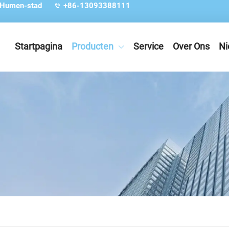
 Humen-stad
+86-13093388111
Startpagina
Producten
Service
Over Ons
Ni