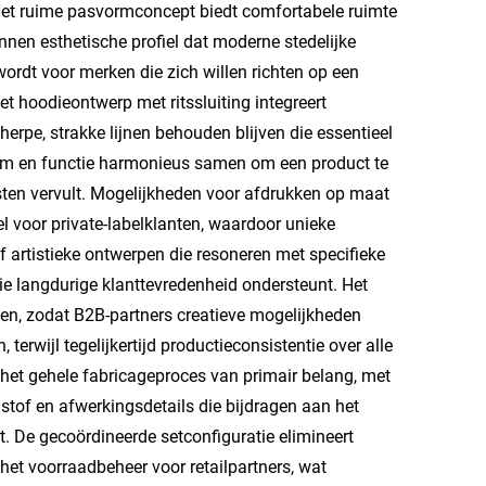
t. Het ruime pasvormconcept biedt comfortabele ruimte
nnen esthetische profiel dat moderne stedelijke
ordt voor merken die zich willen richten op een
Het hoodieontwerp met ritssluiting integreert
herpe, strakke lijnen behouden blijven die essentieel
orm en functie harmonieus samen om een product te
isten vervult. Mogelijkheden voor afdrukken op maat
l voor private-labelklanten, waardoor unieke
f artistieke ontwerpen die resoneren met specifieke
die langdurige klanttevredenheid ondersteunt. Het
en, zodat B2B-partners creatieve mogelijkheden
erwijl tegelijkertijd productieconsistentie over alle
s het gehele fabricageproces van primair belang, met
stof en afwerkingsdetails die bijdragen aan het
 De gecoördineerde setconfiguratie elimineert
et voorraadbeheer voor retailpartners, wat