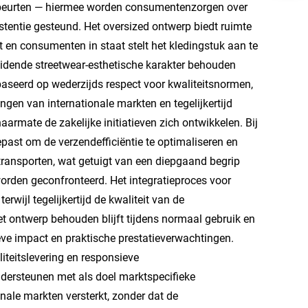
 wasbeurten — hiermee worden consumentenzorgen over
stentie gesteund. Het oversized ontwerp biedt ruimte
 en consumenten in staat stelt het kledingstuk aan te
idende streetwear-esthetische karakter behouden
baseerd op wederzijds respect voor kwaliteitsnormen,
gen van internationale markten en tegelijkertijd
rmate de zakelijke initiatieven zich ontwikkelen. Bij
past om de verzendefficiëntie te optimaliseren en
e transporten, wat getuigt van een diepgaand begrip
orden geconfronteerd. Het integratieproces voor
ijl tegelijkertijd de kwaliteit van de
t ontwerp behouden blijft tijdens normaal gebruik en
ve impact en praktische prestatieverwachtingen.
iteitslevering en responsieve
dersteunen met als doel marktspecifieke
nale markten versterkt, zonder dat de