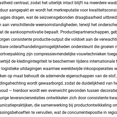
astheid centraal, zodat het uiterlijk intact blijft na meerdere
duur aangepakt en wordt het merkreputatie voor kwaliteitsconsi
aagjes dragen, wat de seizoensgebonden draagbaarheid uitbreidt
 aan verschillende weersomstandigheden, terwijl het ondersche
 dat de aankoopmotivatie bepaalt. Productiepartnerschappen, ge
rgen consistente productie-output die voldoet aan de verwachtin
bare orderafhandelingsmogelijkheden ondersteunt die groeien naa
ortverpakking zijn compressievriendelijke vouwtechnieken toege
jkertijd de kledingintegriteit te beschermen tijdens international
 logistieke uitdagingen waarmee wereldwijde inkoopoperaties w
ken op maat behoudt de ademende eigenschappen van de stof, terw
dingahechting wordt gewaarborgd, zodat de duidelijkheid van he
oud — hierdoor wordt een evenwicht gevonden tussen decoratie
rige leveranciersrelaties ontwikkelen zich door consistente kwal
icatiepraktijken, die samenwerking bij productontwikkeling on
singsbehoeften te vervullen, wat de concurrentiepositie in regio