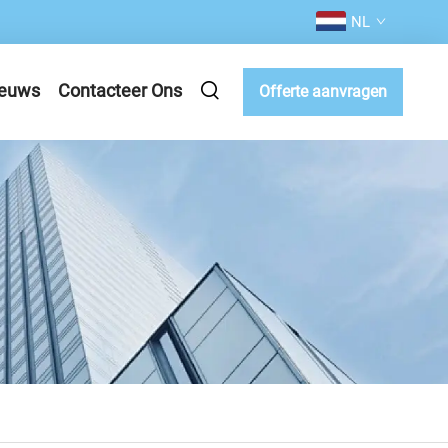
NL
euws
Contacteer Ons
Offerte aanvragen