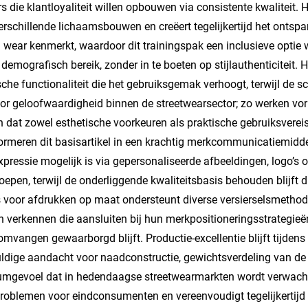
ers die klantloyaliteit willen opbouwen via consistente kwalitei
erschillende lichaamsbouwen en creëert tegelijkertijd het ontspa
 wear kenmerkt, waardoor dit trainingspak een inclusieve optie w
 demografisch bereik, zonder in te boeten op stijlauthenticiteit. 
sche functionaliteit die het gebruiksgemak verhoogt, terwijl de sc
oor geloofwaardigheid binnen de streetwearsector; zo werken v
n dat zowel esthetische voorkeuren als praktische gebruiksvere
ormeren dit basisartikel in een krachtig merkcommunicatiemidde
pressie mogelijk is via gepersonaliseerde afbeeldingen, logo’s o
oepen, terwijl de onderliggende kwaliteitsbasis behouden blijft 
 voor afdrukken op maat ondersteunt diverse versierselsmethod
 verkennen die aansluiten bij hun merkpositioneringsstrategieën, t
omvangen gewaarborgd blijft. Productie-excellentie blijft tijden
ldige aandacht voor naadconstructie, gewichtsverdeling van de 
mgevoel dat in hedendaagse streetwearmarkten wordt verwacht.
oblemen voor eindconsumenten en vereenvoudigt tegelijkertijd h