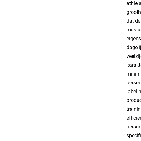
athlei
grooth
dat de
massam
eigens
dageli
veelzi
karakt
minima
person
labeli
produc
traini
effici
person
specif