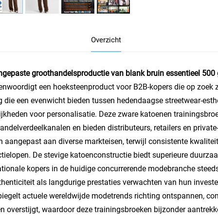
Overzicht
gepaste groothandelsproductie van blank bruin essentieel 500
enwoordigt een hoeksteenproduct voor B2B-kopers die op zoek 
g die een evenwicht bieden tussen hedendaagse streetwear-estheti
jkheden voor personalisatie. Deze zware katoenen trainingsbroe
andelverdeelkanalen en bieden distributeurs, retailers en privat
 aangepast aan diverse markteisen, terwijl consistente kwalit
tielopen. De stevige katoenconstructie biedt superieure duur
ationale kopers in de huidige concurrerende modebranche stee
uthenticiteit als langdurige prestaties verwachten van hun investe
iegelt actuele wereldwijde modetrends richting ontspannen, com
n overstijgt, waardoor deze trainingsbroeken bijzonder aantrekke