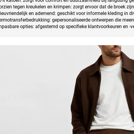
% katoen: zorgt voor comfort en duurzaamheid bij langdurig ge
rzien tegen kreukelen en krimpen: zorgt ervoor dat de broek zi
ieuvriendelijk en ademend: geschikt voor informele kleding in 
ermotransferbedrukking: gepersonaliseerde ontwerpen die meer
pasbare opties: afgestemd op specifieke klantvoorkeuren en -ve