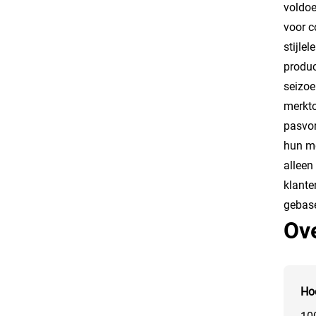
voldoe
voor c
stijle
produc
seizoe
merkto
pasvor
hun me
alleen
klante
gebase
Ove
Ho