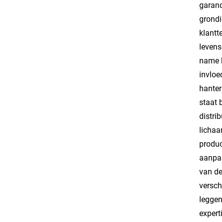
garand
grondi
klantt
levens
name b
invloe
hanter
staat 
distri
lichaa
produc
aanpas
van de
versch
leggen
expert