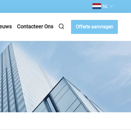
NL
euws
Contacteer Ons
Offerte aanvragen