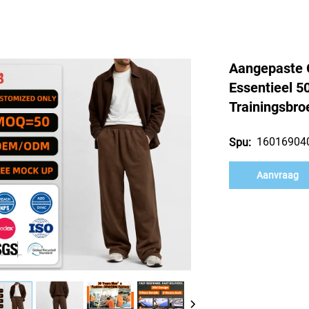
Aangepaste G
Essentieel 
Trainingsbro
16016904
Spu:
Aanvraag