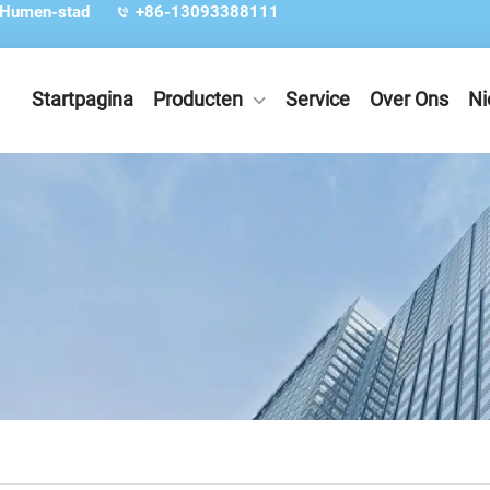
 Humen-stad
+86-13093388111
Startpagina
Producten
Service
Over Ons
Ni