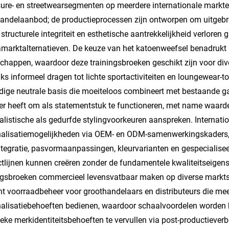
sure- en streetwearsegmenten op meerdere internationale markten
andelaanbod; de productieprocessen zijn ontworpen om uitgebre
 structurele integriteit en esthetische aantrekkelijkheid verlo
arktalternatieven. De keuze van het katoenweefsel benadrukt 
chappen, waardoor deze trainingsbroeken geschikt zijn voor div
jks informeel dragen tot lichte sportactiviteiten en loungewear-t
jdige neutrale basis die moeiteloos combineert met bestaande ga
er heeft om als statementstuk te functioneren, met name waard
listische als gedurfde stylingvoorkeuren aanspreken. Internat
alisatiemogelijkheden via OEM- en ODM-samenwerkingskaders, 
ntegratie, pasvormaanpassingen, kleurvarianten en gespecialis
tlijnen kunnen creëren zonder de fundamentele kwaliteitseigen
ngsbroeken commercieel levensvatbaar maken op diverse markts
ënt voorraadbeheer voor groothandelaars en distributeurs die m
alisatiebehoeften bedienen, waardoor schaalvoordelen worden be
ieke merkidentiteitsbehoeften te vervullen via post-productiever