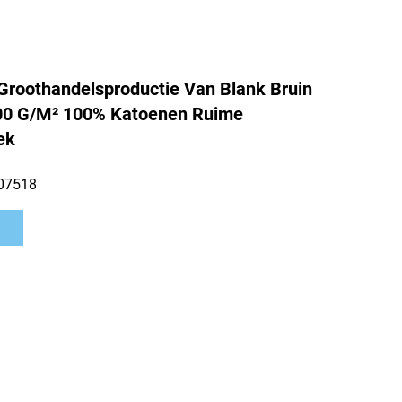
roothandelsproductie Van Blank Bruin
500 G/m² 100% Katoenen Ruime
ek
07518