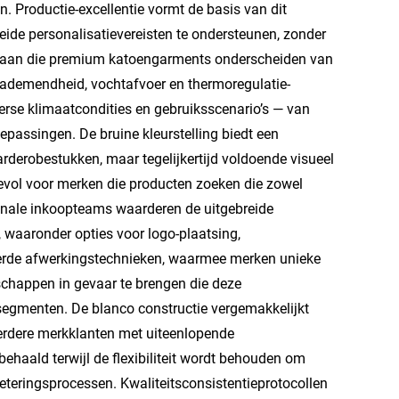
. Productie-excellentie vormt de basis van dit
ide personalisatievereisten te ondersteunen, zonder
ren gaan die premium katoengarments onderscheiden van
ademendheid, vochtafvoer en thermoregulatie-
erse klimaatcondities en gebruiksscenario’s — van
oepassingen. De bruine kleurstelling biedt een
rderobestukken, maar tegelijkertijd voldoende visueel
evol voor merken die producten zoeken die zowel
ionale inkoopteams waarderen de uitgebreide
waaronder opties voor logo-plaatsing,
eerde afwerkingstechnieken, waarmee merken unieke
schappen in gevaar te brengen die deze
egmenten. De blanco constructie vergemakkelijkt
eerdere merkklanten met uiteenlopende
haald terwijl de flexibiliteit wordt behouden om
beteringsprocessen. Kwaliteitsconsistentieprotocollen