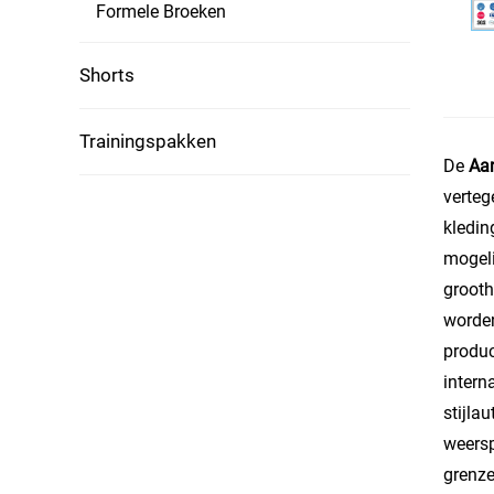
Formele Broeken
Shorts
Trainingspakken
De
Aan
verteg
kledin
mogeli
grooth
worden
produc
intern
stijla
weersp
grenze