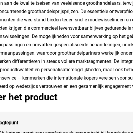
n aan de kwaliteitseisen van veeleisende groothandelaars, terwijl
oncurrerende groothandelsprijsprijzen. De essentiële ontwerpfilo
lementen die weerstand bieden tegen snelle modewisselingen en
ten krijgen die commercieel levensvatbaar blijven gedurende l
nswisselingen. De mogelijkheden voor samenwerking op het geb
epassingen en omvatten gespecialiseerde behandelingen, unieke
maanpassingen, waardoor groothandelpartners werkelijk onder
rken differentiëren in steeds vollere marktsegmenten. De integ
 productkwaliteit en personalisatiemogelijkheden, maar ook b
nservice — kenmerken die internationale kopers vereisen voor succ
erd op wederzijds vertrouwen en een gezamenlijk engagement 
r het product
ogtepunt