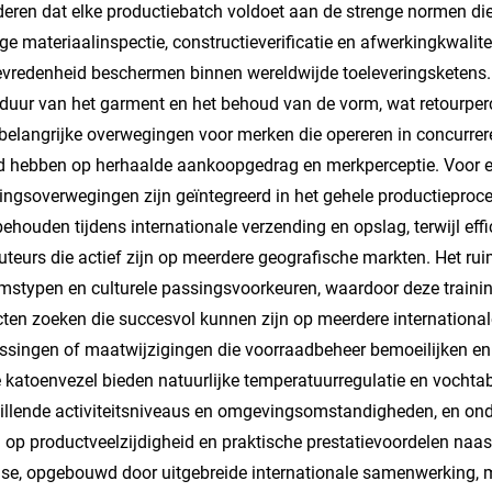
eren dat elke productiebatch voldoet aan de strenge normen die ve
ge materiaalinspectie, constructieverificatie en afwerkingkwali
evredenheid beschermen binnen wereldwijde toeleveringsketens. 
duur van het garment en het behoud van de vorm, wat retourperce
elangrijke overwegingen voor merken die opereren in concurrere
d hebben op herhaalde aankoopgedrag en merkperceptie. Voor ex
ingsoverwegingen zijn geïntegreerd in het gehele productieproce
behouden tijdens internationale verzending en opslag, terwijl eff
buteurs die actief zijn op meerdere geografische markten. Het r
mstypen en culturele passingsvoorkeuren, waardoor deze trainin
ten zoeken die succesvol kunnen zijn op meerdere international
singen of maatwijzigingen die voorraadbeheer bemoeilijken en
 katoenvezel bieden natuurlijke temperatuurregulatie en vochtab
illende activiteitsniveaus en omgevingsomstandigheden, en ond
 op productveelzijdigheid en praktische prestatievoordelen naast
ise, opgebouwd door uitgebreide internationale samenwerking, m