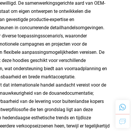
gewilligd. De samenwerkingsgerichte aard van OEM-
staat om eigen ontwerpen te ontwikkelen die
n van gevestigde productie-expertise en
steunen in concurrerende detailhandelsomgevingen.
r diverse toepassingsscenario's, waaronder
omotionele campagnes en projecten voor de
 en flexibele aanpassingsmogelijkheden vereisen. De
t deze hoodies geschikt voor verschillende
, wat ondersteuning biedt aan voorraadplanning en
pasbaarheid en brede marktacceptatie.
 dat internationale handel aandacht vereist voor de
 en nauwkeurigheid van de douanedocumentatie;
wbaarheid van de levering voor buitenlandse kopers
werpfilosofie die ten grondslag ligt aan deze
 hedendaagse esthetische trends en tijdloze
erdere verkoopseizoenen heen, terwijl er tegelijkertijd