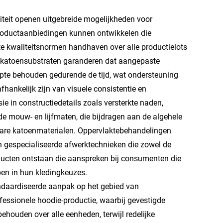
iteit openen uitgebreide mogelijkheden voor
productaanbiedingen kunnen ontwikkelen die
ente kwaliteitsnormen handhaven over alle productielots
 katoensubstraten garanderen dat aangepaste
erpte behouden gedurende de tijd, wat ondersteuning
hankelijk zijn van visuele consistentie en
ie in constructiedetails zoals versterkte naden,
e mouw- en lijfmaten, die bijdragen aan de algehele
 zware katoenmaterialen. Oppervlaktebehandelingen
 gespecialiseerde afwerktechnieken die zowel de
oducten ontstaan die aanspreken bij consumenten die
n in hun kledingkeuzes.
andaardiseerde aanpak op het gebied van
ofessionele hoodie-productie, waarbij gevestigde
ehouden over alle eenheden, terwijl redelijke