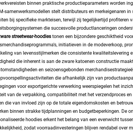
rkvereisten binnen praktische productieparameters worden in
-samenwerksmodellen stelt distributeurs en merkeigenaren in 
iten bij specifieke markteisen, terwijl zij tegelijkertijd profitere
eitsborgingsystemen die succesvolle productlanceringen onder
zware streetwear-hoodies
tonen een bijzondere geschiktheid voo
fsmerchandiseprogramma's, initiatieven in de modeverkoop, pr
keling van levensstijlmerken die consistente kwaliteitslevering
jdigheid die inherent is aan de zware katoenen constructie maak
tomstandigheden en seizoensgebonden merchandisestrategieën
pvoorspellingsactiviteiten die afhankelijk zijn van productaan
gingen voor exportgerichte verwerking weerspiegelen het inzicht
iteit van de verpakking, compatibiliteit met het verzendproces
en die van invloed zijn op de totale eigendomskosten en betrou
rken binnen strakke tijdplanningen en budgetbeperkingen. De ont
onaliseerde hoodies erkent het belang van een evenwicht tussen
kkelijkheid, zodat voorraadinvesteringen blijven rendabel over me