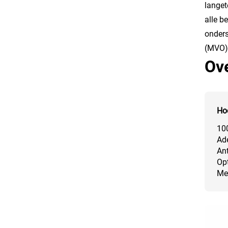
langet
alle b
onders
(MVO) 
Ove
Ho
100
Ade
Ant
Op
Mee