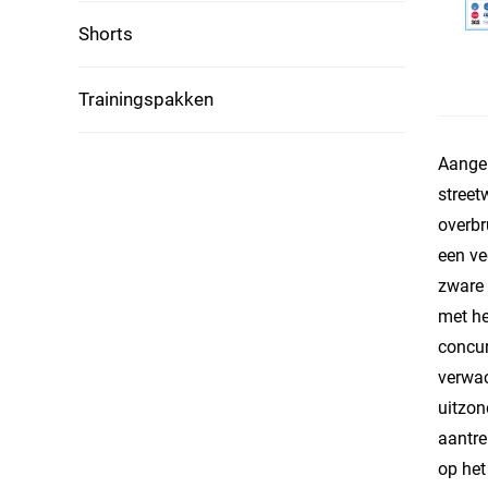
Shorts
Trainingspakken
Aangep
street
overbr
een ve
zware 
met he
concur
verwac
uitzon
aantre
op het