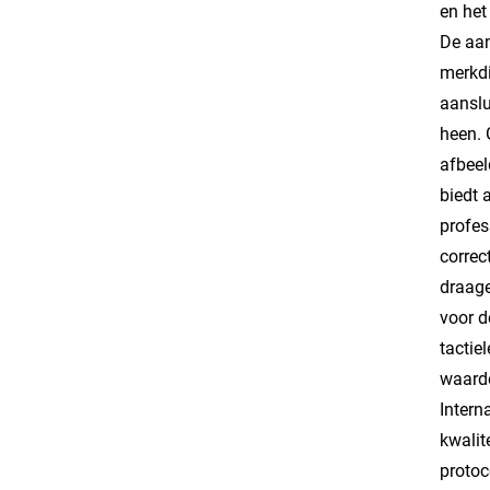
en het
De
aa
merkdi
aanslu
heen. 
afbeel
biedt 
profes
correc
draage
voor d
tactie
waard
Intern
kwalit
protoc