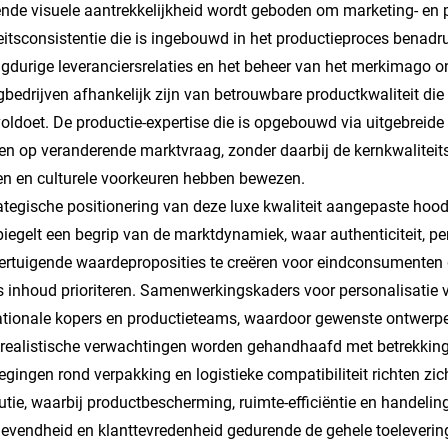
nde visuele aantrekkelijkheid wordt geboden om marketing- en pr
eitsconsistentie die is ingebouwd in het productieproces benad
ngdurige leveranciersrelaties en het beheer van het merkimago 
gbedrijven afhankelijk zijn van betrouwbare productkwaliteit di
voldoet. De productie-expertise die is opgebouwd via uitgebreide 
en op veranderende marktvraag, zonder daarbij de kernkwaliteitsp
n en culturele voorkeuren hebben bewezen.
ategische positionering van deze luxe kwaliteit aangepaste hood
iegelt een begrip van de marktdynamiek, waar authenticiteit, 
rtuigende waardeproposities te creëren voor eindconsumenten 
als inhoud prioriteren. Samenwerkingskaders voor personalisati
ationale kopers en productieteams, waardoor gewenste ontwerp
l realistische verwachtingen worden gehandhaafd met betrekking
gingen rond verpakking en logistieke compatibiliteit richten zic
butie, waarbij productbescherming, ruimte-efficiëntie en handeli
evendheid en klanttevredenheid gedurende de gehele toeleverin