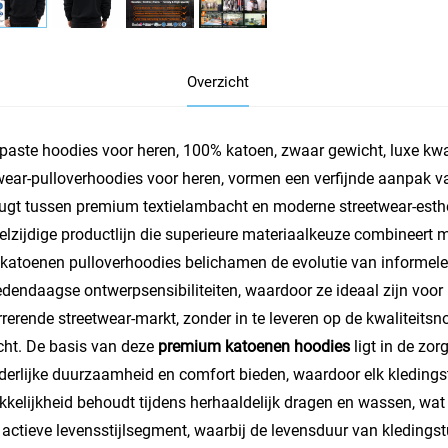
Overzicht
aste hoodies voor heren, 100% katoen, zwaar gewicht, luxe kwal
wear-pulloverhoodies voor heren, vormen een verfijnde aanpak v
ugt tussen premium textielambacht en moderne streetwear-estheti
elzijdige productlijn die superieure materiaalkeuze combineert
katoenen pulloverhoodies belichamen de evolutie van informele
dendaagse ontwerpsensibiliteiten, waardoor ze ideaal zijn voor 
rerende streetwear-markt, zonder in te leveren op de kwalitei
ht. De basis van deze
premium katoenen hoodies
ligt in de zo
derlijke duurzaamheid en comfort bieden, waardoor elk kledingstuk
kkelijkheid behoudt tijdens herhaaldelijk dragen en wassen, wat
 actieve levensstijlsegment, waarbij de levensduur van kledingst