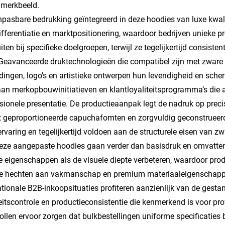
 merkbeeld.
npasbare bedrukking
geïntegreerd in deze hoodies van luxe kwal
fferentiatie en marktpositionering, waardoor bedrijven unieke 
iten bij specifieke doelgroepen, terwijl ze tegelijkertijd consist
Geavanceerde druktechnologieën die compatibel zijn met zware
dingen, logo’s en artistieke ontwerpen hun levendigheid en sch
aan merkopbouwinitiatieven en klantloyaliteitsprogramma’s die af
sionele presentatie. De productieaanpak legt de nadruk op precis
t geproportioneerde capuchafomten en zorgvuldig geconstrueerd
rvaring en tegelijkertijd voldoen aan de structurele eisen van
eze aangepaste hoodies gaan verder dan basisdruk en omvatten
le eigenschappen als de visuele diepte verbeteren, waardoor pr
e hechten aan vakmanschap en premium materiaaleigenschappe
ationale B2B-inkoopsituaties profiteren aanzienlijk van de gest
eitscontrole en productieconsistentie die kenmerkend is voor pr
ollen ervoor zorgen dat bulkbestellingen uniforme specificaties b