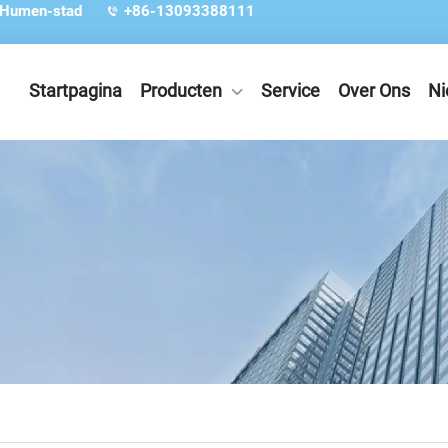
 Humen-stad
+86-13093388111
Startpagina
Producten
Service
Over Ons
Ni