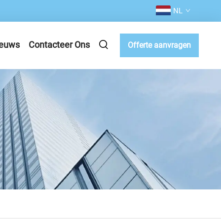
NL
euws
Contacteer Ons
Offerte aanvragen