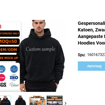
Gespersonal
Katoen, Zwaa
Aangepaste P
Hoodies Voo
16016732
Spu:
Aanvraag