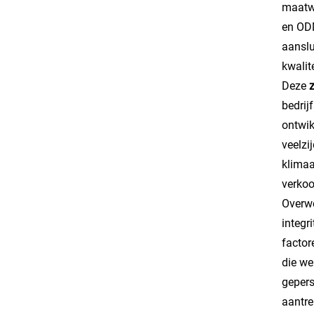
maatwe
en ODM
aanslu
kwalit
Deze
bedrij
ontwik
veelzi
klimaa
verkoo
Overwe
integr
factor
die we
gepers
aantre