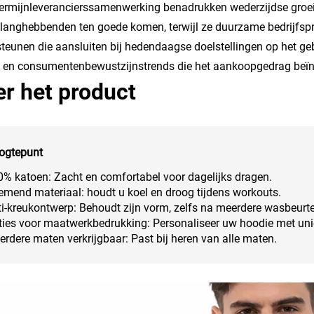
ermijnleverancierssamenwerking benadrukken wederzijdse groeika
elanghebbenden ten goede komen, terwijl ze duurzame bedrijfspr
teunen die aansluiten bij hedendaagse doelstellingen op het 
en consumentenbewustzijnstrends die het aankoopgedrag beïn
r het product
ogtepunt
% katoen: Zacht en comfortabel voor dagelijks dragen.
mend materiaal: houdt u koel en droog tijdens workouts.
i-kreukontwerp: Behoudt zijn vorm, zelfs na meerdere wasbeurt
ties voor maatwerkbedrukking: Personaliseer uw hoodie met un
rdere maten verkrijgbaar: Past bij heren van alle maten.