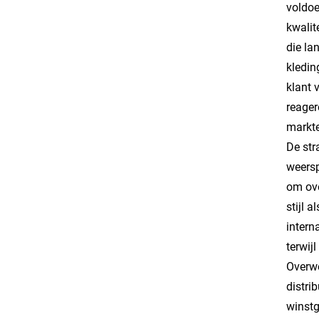
voldoe
kwalit
die la
kledin
klant 
reager
markte
De str
weersp
om ove
stijl 
intern
terwij
Overwe
distri
winstg