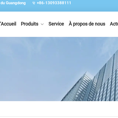
e du Guangdong
+86-13093388111
’Accueil
Produits
Service
À propos de nous
Act