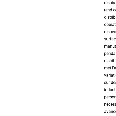
respir
rend c
distri
opérat
respec
surfac
manute
pendan
distri
met l’
variat
sur de
indust
person
nécess
avancé