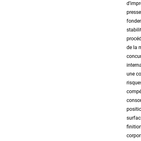
d’impr
presse
fondem
stabil
procéd
de la 
concur
intern
une co
risque
compét
consom
positi
surfac
finiti
corpor