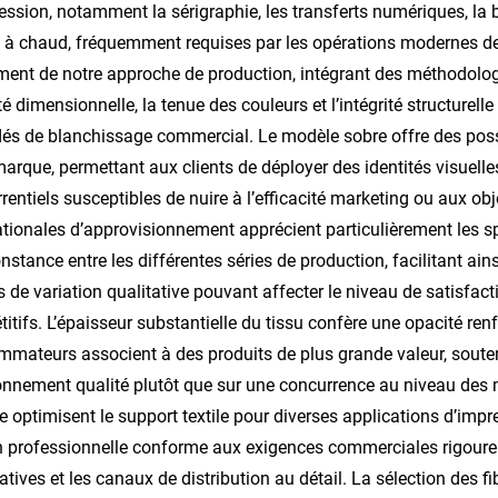
ession, notamment la sérigraphie, les transferts numériques, la 
 à chaud, fréquemment requises par les opérations modernes de
ent de notre approche de production, intégrant des méthodologie
ité dimensionnelle, la tenue des couleurs et l’intégrité structurel
és de blanchissage commercial. Le modèle sobre offre des possib
marque, permettant aux clients de déployer des identités visuell
rentiels susceptibles de nuire à l’efficacité marketing ou aux o
ationales d’approvisionnement apprécient particulièrement les sp
nstance entre les différentes séries de production, facilitant ains
s de variation qualitative pouvant affecter le niveau de satisfac
itifs. L’épaisseur substantielle du tissu confère une opacité ren
mateurs associent à des produits de plus grande valeur, soutena
onnement qualité plutôt que sur une concurrence au niveau des 
e optimisent le support textile pour diverses applications d’imp
on professionnelle conforme aux exigences commerciales rigou
atives et les canaux de distribution au détail. La sélection des fi