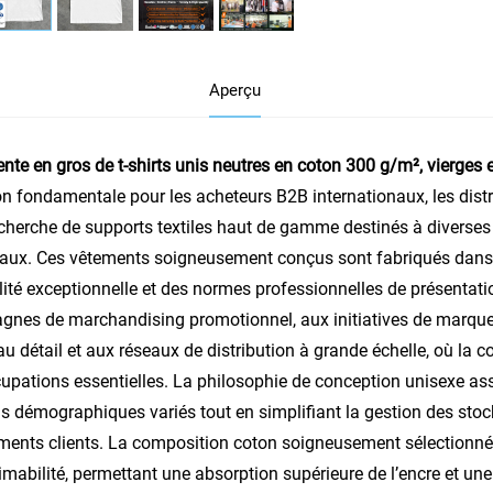
Aperçu
ente en gros de t-shirts unis neutres en coton 300 g/m², vierge
on fondamentale pour les acheteurs B2B internationaux, les distr
echerche de supports textiles haut de gamme destinés à diverses
ux. Ces vêtements soigneusement conçus sont fabriqués dans u
lité exceptionnelle et des normes professionnelles de présentati
nes de marchandising promotionnel, aux initiatives de marque
au détail et aux réseaux de distribution à grande échelle, où la c
upations essentielles. La philosophie de conception unisexe a
s démographiques variés tout en simplifiant la gestion des stoc
ments clients. La composition coton soigneusement sélectionnée
imabilité, permettant une absorption supérieure de l’encre et u