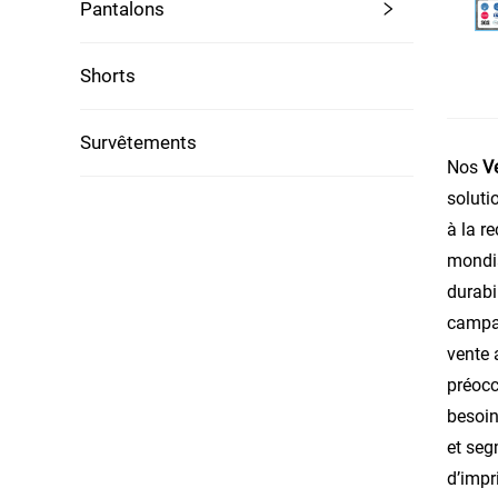
Pantalons
Shorts
Survêtements
Nos
V
soluti
à la r
mondia
durabi
campag
vente 
préocc
besoin
et seg
d’impr