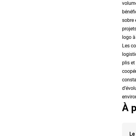
volumé
bénéfi
sobre 
projet
logo à
Les co
logist
plis e
coopér
consta
d’évol
envir
À p
Le 