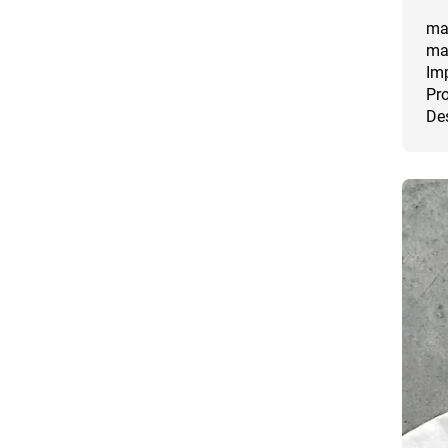
mat
mas
Imp
Pro
Des