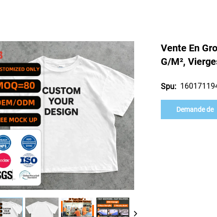
Vente En Gro
G/m², Vierge
16017119
Spu:
Demande de
renseignement