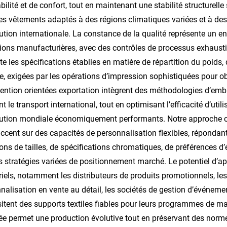
abilité et de confort, tout en maintenant une stabilité structurel
es vêtements adaptés à des régions climatiques variées et à des
bution internationale. La constance de la qualité représente un
ions manufacturières, avec des contrôles de processus exhausti
te les spécifications établies en matière de répartition du poids,
e, exigées par les opérations d’impression sophistiquées pour o
ntion orientées exportation intègrent des méthodologies d’emball
t le transport international, tout en optimisant l’efficacité d’ut
bution mondiale économiquement performants. Notre approche c
accent sur des capacités de personnalisation flexibles, répondan
ions de tailles, de spécifications chromatiques, de préférences d
s stratégies variées de positionnement marché. Le potentiel d’a
riels, notamment les distributeurs de produits promotionnels, les 
nalisation en vente au détail, les sociétés de gestion d’événement
itent des supports textiles fiables pour leurs programmes de m
e permet une production évolutive tout en préservant des normes