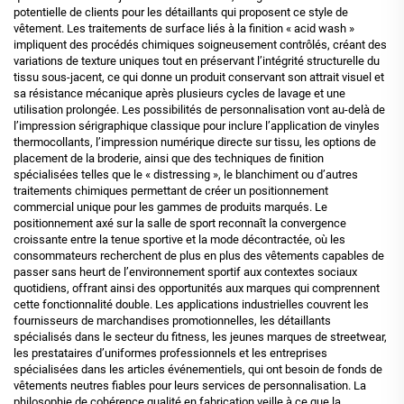
potentielle de clients pour les détaillants qui proposent ce style de
vêtement. Les traitements de surface liés à la finition « acid wash »
impliquent des procédés chimiques soigneusement contrôlés, créant des
variations de texture uniques tout en préservant l’intégrité structurelle du
tissu sous-jacent, ce qui donne un produit conservant son attrait visuel et
sa résistance mécanique après plusieurs cycles de lavage et une
utilisation prolongée. Les possibilités de personnalisation vont au-delà de
l’impression sérigraphique classique pour inclure l’application de vinyles
thermocollants, l’impression numérique directe sur tissu, les options de
placement de la broderie, ainsi que des techniques de finition
spécialisées telles que le « distressing », le blanchiment ou d’autres
traitements chimiques permettant de créer un positionnement
commercial unique pour les gammes de produits marqués. Le
positionnement axé sur la salle de sport reconnaît la convergence
croissante entre la tenue sportive et la mode décontractée, où les
consommateurs recherchent de plus en plus des vêtements capables de
passer sans heurt de l’environnement sportif aux contextes sociaux
quotidiens, offrant ainsi des opportunités aux marques qui comprennent
cette fonctionnalité double. Les applications industrielles couvrent les
fournisseurs de marchandises promotionnelles, les détaillants
spécialisés dans le secteur du fitness, les jeunes marques de streetwear,
les prestataires d’uniformes professionnels et les entreprises
spécialisées dans les articles événementiels, qui ont besoin de fonds de
vêtements neutres fiables pour leurs services de personnalisation. La
philosophie de cohérence qualité en fabrication veille à ce que la