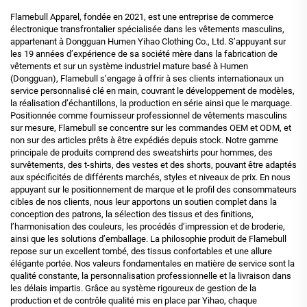
Flamebull Apparel, fondée en 2021, est une entreprise de commerce
électronique transfrontalier spécialisée dans les vêtements masculins,
appartenant à Dongguan Humen Yihao Clothing Co., Ltd. S’appuyant sur
les 19 années d’expérience de sa société mère dans la fabrication de
vêtements et sur un système industriel mature basé à Humen
(Dongguan), Flamebull s’engage à offrir à ses clients internationaux un
service personnalisé clé en main, couvrant le développement de modèles,
la réalisation d’échantillons, la production en série ainsi que le marquage.
Positionnée comme fournisseur professionnel de vêtements masculins
sur mesure, Flamebull se concentre sur les commandes OEM et ODM, et
non sur des articles prêts à être expédiés depuis stock. Notre gamme
principale de produits comprend des sweatshirts pour hommes, des
survêtements, des t-shirts, des vestes et des shorts, pouvant être adaptés
aux spécificités de différents marchés, styles et niveaux de prix. En nous
appuyant sur le positionnement de marque et le profil des consommateurs
cibles de nos clients, nous leur apportons un soutien complet dans la
conception des patrons, la sélection des tissus et des finitions,
l’harmonisation des couleurs, les procédés d’impression et de broderie,
ainsi que les solutions d’emballage. La philosophie produit de Flamebull
repose sur un excellent tombé, des tissus confortables et une allure
élégante portée. Nos valeurs fondamentales en matière de service sont la
qualité constante, la personnalisation professionnelle et la livraison dans
les délais impartis. Grâce au système rigoureux de gestion de la
production et de contrôle qualité mis en place par Yihao, chaque