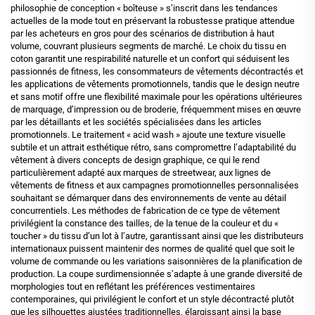
philosophie de conception « boîteuse » s’inscrit dans les tendances
actuelles de la mode tout en préservant la robustesse pratique attendue
par les acheteurs en gros pour des scénarios de distribution à haut
volume, couvrant plusieurs segments de marché. Le choix du tissu en
coton garantit une respirabilité naturelle et un confort qui séduisent les
passionnés de fitness, les consommateurs de vêtements décontractés et
les applications de vêtements promotionnels, tandis que le design neutre
et sans motif offre une flexibilité maximale pour les opérations ultérieures
de marquage, d’impression ou de broderie, fréquemment mises en œuvre
par les détaillants et les sociétés spécialisées dans les articles
promotionnels. Le traitement « acid wash » ajoute une texture visuelle
subtile et un attrait esthétique rétro, sans compromettre l’adaptabilité du
vêtement à divers concepts de design graphique, ce qui le rend
particulièrement adapté aux marques de streetwear, aux lignes de
vêtements de fitness et aux campagnes promotionnelles personnalisées
souhaitant se démarquer dans des environnements de vente au détail
concurrentiels. Les méthodes de fabrication de ce type de vêtement
privilégient la constance des tailles, de la tenue de la couleur et du «
toucher » du tissu d’un lot à l’autre, garantissant ainsi que les distributeurs
internationaux puissent maintenir des normes de qualité quel que soit le
volume de commande ou les variations saisonnières de la planification de
production. La coupe surdimensionnée s’adapte à une grande diversité de
morphologies tout en reflétant les préférences vestimentaires
contemporaines, qui privilégient le confort et un style décontracté plutôt
que les silhouettes ajustées traditionnelles, élargissant ainsi la base