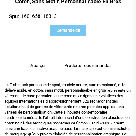
Coton, Sans Motif, Personnalisable En Gros
1601658118313
Spu:
Demande de
renseignements
Aperçu
Produits recommandés
La
T-shirt noir pour salle de sport, modèle neutre, surdimensionné, effet
délavé acide, en coton, sans motif, personnalisable en gros
représente un
vêtement de base polyvalent qui répond aux exigences évolutives des
équipes internationales d’approvisionnement B2B recherchant des
solutions haut de gamme de vêtements neutres pour des applications
variées de personnalisation. Cette silhouette contemporaine
surdimensionnée allie l’attrait intemporel d’une construction classique en
coton noir à des techniques modernes de finition « acid wash », créant
ainsi une base distinctive adaptée aussi bien aux approches minimalistes
de marquage qu’aux projets élaborés de personnalisation graphique. La