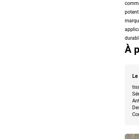
commer
potent
marque
applic
durabl
À p
Le 
tis
Sér
Ant
Des
Co