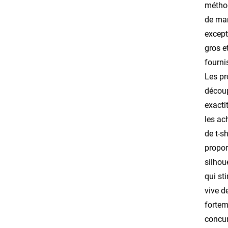
méthod
de mar
except
gros e
fourni
Les pr
découp
exacti
les ac
de t-s
propor
silhou
qui st
vive d
fortem
concur