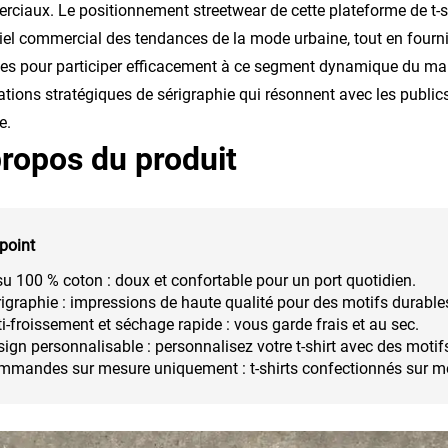
ciaux. Le positionnement streetwear de cette plateforme de t-shir
iel commercial des tendances de la mode urbaine, tout en fourn
s pour participer efficacement à ce segment dynamique du march
ations stratégiques de sérigraphie qui résonnent avec les public
e.
ropos du produit
point
su 100 % coton : doux et confortable pour un port quotidien.
igraphie : impressions de haute qualité pour des motifs durable
i-froissement et séchage rapide : vous garde frais et au sec.
ign personnalisable : personnalisez votre t-shirt avec des motif
mmandes sur mesure uniquement : t-shirts confectionnés sur me