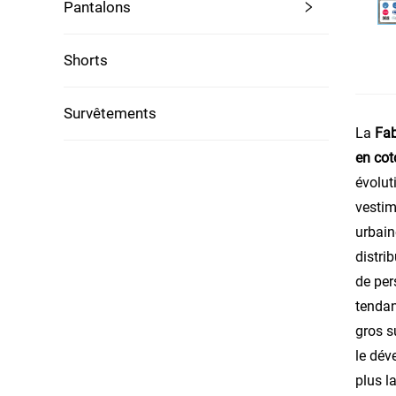
Pantalons
Shorts
Survêtements
La
Fab
en co
évolut
vestim
urbain
distri
de per
tendan
gros s
le dév
plus l