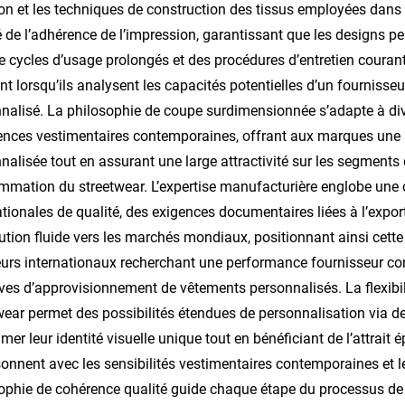
on et les techniques de construction des tissus employées dans ce
é de l’adhérence de l’impression, garantissant que les designs per
e cycles d’usage prolongés et des procédures d’entretien couran
nt lorsqu’ils analysent les capacités potentielles d’un fournisse
nalisé. La philosophie de coupe surdimensionnée s’adapte à dive
ences vestimentaires contemporaines, offrant aux marques une b
nalisée tout en assurant une large attractivité sur les segmen
mation du streetwear. L’expertise manufacturière englobe un
ationales de qualité, des exigences documentaires liées à l’expor
bution fluide vers les marchés mondiaux, positionnant ainsi cet
urs internationaux recherchant une performance fournisseur con
tives d’approvisionnement de vêtements personnalisés. La flexibi
wear permet des possibilités étendues de personnalisation via de
imer leur identité visuelle unique tout en bénéficiant de l’attrai
sonnent avec les sensibilités vestimentaires contemporaines et l
ophie de cohérence qualité guide chaque étape du processus de f