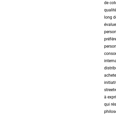
de cot
qualit
long d
évalue
person
préfér
person
consom
intern
distri
achete
initia
street
à expr
qui ré
philos