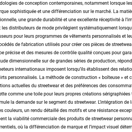
ologies de conception contemporaines, notamment lorsque les 
que sophistiquée et une différenciation sur le marché. La matièr
ionnelle, une grande durabilité et une excellente réceptivité à l’
t les distributeurs de mode privilégient systématiquement lorsqu’
sseurs pour leurs programmes de vêtements personnalisés et leu
océdés de fabrication utilisés pour créer ces pièces de streetw
e précise et des mesures de contrôle qualité conçues pour garan
tude dimensionnelle sur de grandes séries de production, répon
heteurs internationaux imposent lorsqu’ils établissent des rela
hirts personnalisés. La méthode de construction « boîteuse » et
tions actuelles du streetwear et des préférences des consommat
ette comme une toile pour leurs propres créations sérigraphiées 
imule la demande sur le segment du streetwear. L’intégration de 
es couleurs, un rendu détaillé des motifs et une résistance excep
ent la viabilité commerciale des produits de streetwear personn
rentiels, où la différenciation de marque et l’impact visuel déter