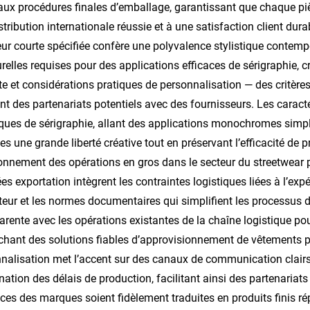
aux procédures finales d’emballage, garantissant que chaque pi
stribution internationale réussie et à une satisfaction client dur
ur courte spécifiée confère une polyvalence stylistique contemp
urelles requises pour des applications efficaces de sérigraphie, c
te et considérations pratiques de personnalisation — des critères 
nt des partenariats potentiels avec des fournisseurs. Les carac
ques de sérigraphie, allant des applications monochromes simp
s une grande liberté créative tout en préservant l’efficacité de pr
onnement des opérations en gros dans le secteur du streetwear
ées exportation intègrent les contraintes logistiques liées à l’exp
teur et les normes documentaires qui simplifient les processus d
arente avec les opérations existantes de la chaîne logistique pou
chant des solutions fiables d’approvisionnement de vêtements 
nalisation met l’accent sur des canaux de communication clairs
nation des délais de production, facilitant ainsi des partenaria
ces des marques soient fidèlement traduites en produits finis r