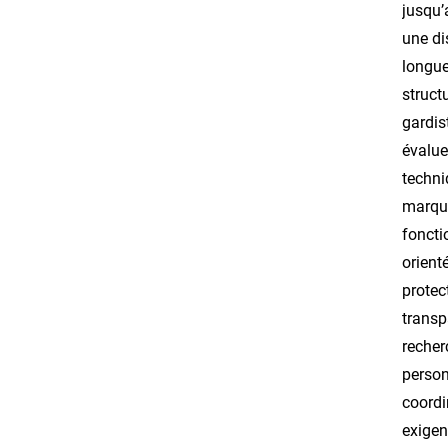
jusqu’
une di
longue
struct
gardis
évalue
techni
marque
foncti
orient
protec
transp
recher
person
coordi
exigen