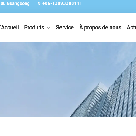
e du Guangdong
+86-13093388111
’Accueil
Produits
Service
À propos de nous
Act