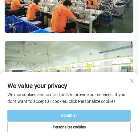
We value your privacy
We use cookies and similar tools to provide our services. If you
don't want to accept all cookies, click Personalize cookies.
Accept all
Personalize cookies
Questions fréquemment posées
PAGE D’ACCUEIL
PRODUITS
E-MAIL
TÉL.