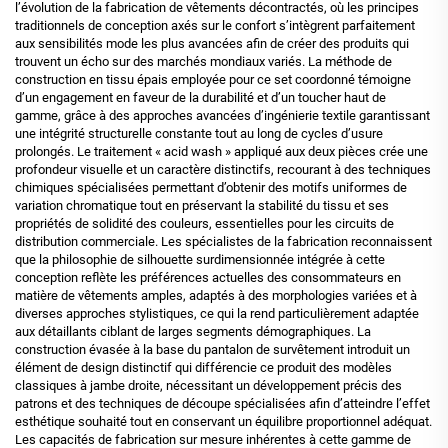
l’évolution de la fabrication de vêtements décontractés, où les principes
traditionnels de conception axés sur le confort s’intègrent parfaitement
aux sensibilités mode les plus avancées afin de créer des produits qui
trouvent un écho sur des marchés mondiaux variés. La méthode de
construction en tissu épais employée pour ce set coordonné témoigne
d’un engagement en faveur de la durabilité et d’un toucher haut de
gamme, grâce à des approches avancées d’ingénierie textile garantissant
une intégrité structurelle constante tout au long de cycles d’usure
prolongés. Le traitement « acid wash » appliqué aux deux pièces crée une
profondeur visuelle et un caractère distinctifs, recourant à des techniques
chimiques spécialisées permettant d’obtenir des motifs uniformes de
variation chromatique tout en préservant la stabilité du tissu et ses
propriétés de solidité des couleurs, essentielles pour les circuits de
distribution commerciale. Les spécialistes de la fabrication reconnaissent
que la philosophie de silhouette surdimensionnée intégrée à cette
conception reflète les préférences actuelles des consommateurs en
matière de vêtements amples, adaptés à des morphologies variées et à
diverses approches stylistiques, ce qui la rend particulièrement adaptée
aux détaillants ciblant de larges segments démographiques. La
construction évasée à la base du pantalon de survêtement introduit un
élément de design distinctif qui différencie ce produit des modèles
classiques à jambe droite, nécessitant un développement précis des
patrons et des techniques de découpe spécialisées afin d’atteindre l’effet
esthétique souhaité tout en conservant un équilibre proportionnel adéquat.
Les capacités de fabrication sur mesure inhérentes à cette gamme de