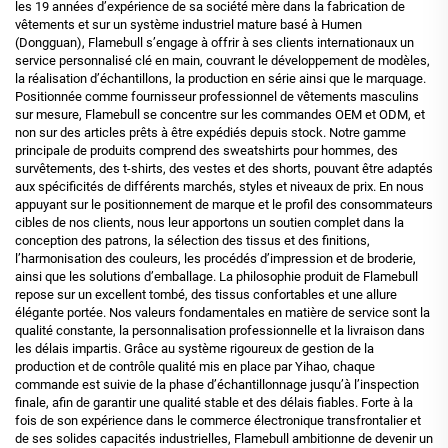
les 19 années d’expérience de sa société mère dans la fabrication de
vêtements et sur un système industriel mature basé à Humen
(Dongguan), Flamebull s’engage à offrir à ses clients internationaux un
service personnalisé clé en main, couvrant le développement de modèles,
la réalisation d’échantillons, la production en série ainsi que le marquage.
Positionnée comme fournisseur professionnel de vêtements masculins
sur mesure, Flamebull se concentre sur les commandes OEM et ODM, et
non sur des articles prêts à être expédiés depuis stock. Notre gamme
principale de produits comprend des sweatshirts pour hommes, des
survêtements, des t-shirts, des vestes et des shorts, pouvant être adaptés
aux spécificités de différents marchés, styles et niveaux de prix. En nous
appuyant sur le positionnement de marque et le profil des consommateurs
cibles de nos clients, nous leur apportons un soutien complet dans la
conception des patrons, la sélection des tissus et des finitions,
l’harmonisation des couleurs, les procédés d’impression et de broderie,
ainsi que les solutions d’emballage. La philosophie produit de Flamebull
repose sur un excellent tombé, des tissus confortables et une allure
élégante portée. Nos valeurs fondamentales en matière de service sont la
qualité constante, la personnalisation professionnelle et la livraison dans
les délais impartis. Grâce au système rigoureux de gestion de la
production et de contrôle qualité mis en place par Yihao, chaque
commande est suivie de la phase d’échantillonnage jusqu’à l’inspection
finale, afin de garantir une qualité stable et des délais fiables. Forte à la
fois de son expérience dans le commerce électronique transfrontalier et
de ses solides capacités industrielles, Flamebull ambitionne de devenir un