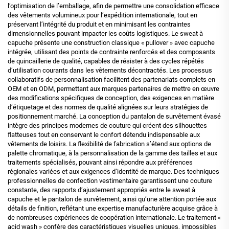
l’optimisation de l’emballage, afin de permettre une consolidation efficace
des vêtements volumineux pour l’expédition internationale, tout en
préservant l’intégrité du produit et en minimisant les contraintes
dimensionnelles pouvant impacter les coûts logistiques. Le sweat à
capuche présente une construction classique « pullover » avec capuche
intégrée, utilisant des points de contrainte renforcés et des composants
de quincaillerie de qualité, capables de résister à des cycles répétés
d’utilisation courants dans les vêtements décontractés. Les processus
collaboratifs de personnalisation facilitent des partenariats complets en
OEM et en ODM, permettant aux marques partenaires de mettre en œuvre
des modifications spécifiques de conception, des exigences en matière
d’étiquetage et des normes de qualité alignées sur leurs stratégies de
positionnement marché. La conception du pantalon de survêtement évasé
intègre des principes modernes de couture qui créent des silhouettes
flatteuses tout en conservant le confort détendu indispensable aux
vêtements de loisirs. La flexibilité de fabrication s’étend aux options de
palette chromatique, à la personnalisation de la gamme des tailles et aux
traitements spécialisés, pouvant ainsi répondre aux préférences
régionales variées et aux exigences d’identité de marque. Des techniques
professionnelles de confection vestimentaire garantissent une couture
constante, des rapports d’ajustement appropriés entre le sweat à
capuche et le pantalon de survêtement, ainsi qu’une attention portée aux
détails de finition, reflétant une expertise manufacturière acquise grâce à
de nombreuses expériences de coopération internationale. Le traitement «
acid wash » confère des caractéristiques visuelles uniques, impossibles