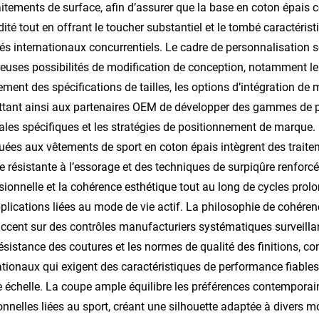
aitements de surface, afin d’assurer que la base en coton épais 
dité tout en offrant le toucher substantiel et le tombé caractéri
s internationaux concurrentiels. Le cadre de personnalisation
uses possibilités de modification de conception, notamment 
tement des spécifications de tailles, les options d’intégration de
tant ainsi aux partenaires OEM de développer des gammes de pro
ales spécifiques et les stratégies de positionnement de marque. 
uées aux vêtements de sport en coton épais intègrent des trait
re résistante à l’essorage et des techniques de surpiqûre renforcée
ionnelle et la cohérence esthétique tout au long de cycles prolo
plications liées au mode de vie actif. La philosophie de cohéren
accent sur des contrôles manufacturiers systématiques surveilla
résistance des coutures et les normes de qualité des finitions, 
ationaux qui exigent des caractéristiques de performance fiabl
 échelle. La coupe ample équilibre les préférences contemporai
onnelles liées au sport, créant une silhouette adaptée à divers m