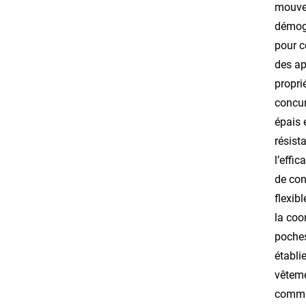
mouvem
démogr
pour c
des ap
propri
concur
épais 
résist
l’effi
de con
flexib
la coo
poches
établi
vêteme
comman