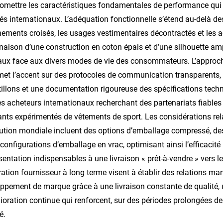
mettre les caractéristiques fondamentales de performance qui d
s internationaux. L’adéquation fonctionnelle s’étend au-delà des 
nements croisés, les usages vestimentaires décontractés et les a
aison d’une construction en coton épais et d’une silhouette am
ux face aux divers modes de vie des consommateurs. L’approch
t l’accent sur des protocoles de communication transparents, 
illons et une documentation rigoureuse des spécifications techniq
es acheteurs internationaux recherchant des partenariats fiable
ants expérimentés de vêtements de sport. Les considérations rel
bution mondiale incluent des options d’emballage compressé, des
 configurations d’emballage en vrac, optimisant ainsi l’efficacit
sentation indispensables à une livraison « prêt-à-vendre » vers 
ation fournisseur à long terme visent à établir des relations man
ppement de marque grâce à une livraison constante de qualité, un 
ioration continue qui renforcent, sur des périodes prolongées de pa
é.