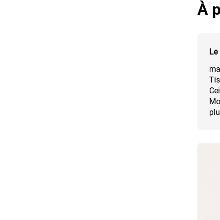
À p
Le 
mat
Tis
Cei
Mod
plu