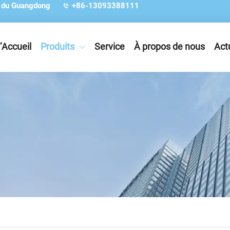
e du Guangdong
+86-13093388111
’Accueil
Produits
Service
À propos de nous
Act