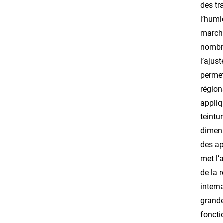
des tr
l’humi
marché
nombre
l’ajus
permet
région
appliq
teintu
dimens
des ap
met l’
de la 
intern
grande
foncti