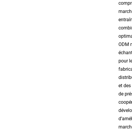
compro
marché
entraî
combin
optima
ODM me
échant
pour l
fabric
distri
et des
de pré
coopér
dévelo
d’amél
march