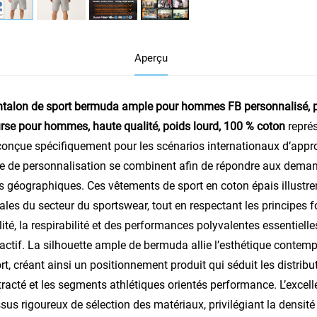
Aperçu
talon de sport bermuda ample pour hommes FB personnalisé, p
rse pour hommes, haute qualité, poids lourd, 100 % coton
repré
conçue spécifiquement pour les scénarios internationaux d’approv
e de personnalisation se combinent afin de répondre aux deman
s géographiques. Ces vêtements de sport en coton épais illust
les du secteur du sportswear, tout en respectant les principes 
lité, la respirabilité et des performances polyvalentes essent
 actif. La silhouette ample de bermuda allie l’esthétique contemp
rt, créant ainsi un positionnement produit qui séduit les distrib
racté et les segments athlétiques orientés performance. L’excel
sus rigoureux de sélection des matériaux, privilégiant la densité d