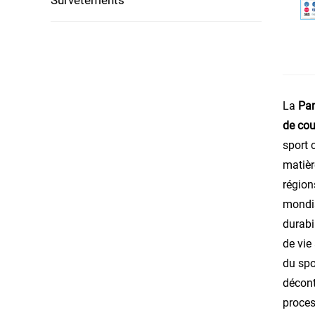
La
Pan
de cou
sport 
matièr
région
mondia
durabi
de vie
du spo
décont
proces