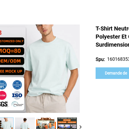
T-Shirt Neut
Polyester Et
Surdimension
16016835
Spu:
Demande de
renseignement