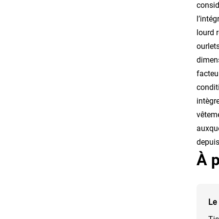
consid
l’inté
lourd 
ourlet
dimens
facteu
condit
intègr
vêteme
auxque
depuis
À p
Le 