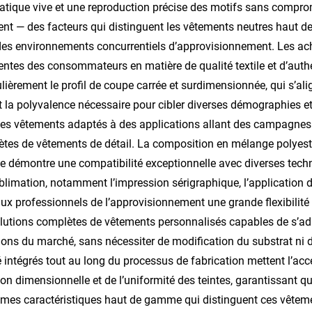
tique vive et une reproduction précise des motifs sans comprom
nt — des facteurs qui distinguent les vêtements neutres haut 
es environnements concurrentiels d’approvisionnement. Les ac
tentes des consommateurs en matière de qualité textile et d’auth
ulièrement le profil de coupe carrée et surdimensionnée, qui s’al
t la polyvalence nécessaire pour cibler diverses démographies et
ces vêtements adaptés à des applications allant des campagnes
tes de vêtements de détail. La composition en mélange polyester
démontre une compatibilité exceptionnelle avec diverses techn
blimation, notamment l’impression sérigraphique, l’application de
aux professionnels de l’approvisionnement une grande flexibilité 
lutions complètes de vêtements personnalisés capables de s’ad
ions du marché, sans nécessiter de modification du substrat ni
é intégrés tout au long du processus de fabrication mettent l’acc
ion dimensionnelle et de l’uniformité des teintes, garantissan
mes caractéristiques haut de gamme qui distinguent ces vêtemen