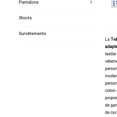
Pantalons
Shorts
Survêtements
La
T-s
adapté
textil
vêteme
person
modern
person
coton 
propre
de gam
de cyc