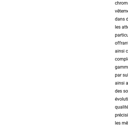
chroma
vêteme
dans d
les at
partic
offran
ainsi 
complè
gamme 
par su
ainsi 
des so
évolut
qualit
précis
les mê