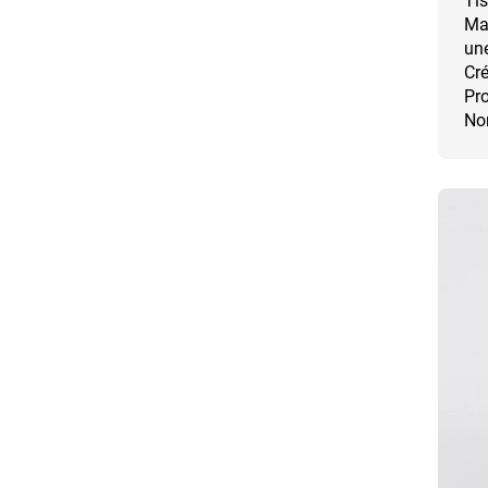
Tis
Mat
une
Cré
Pro
Nor