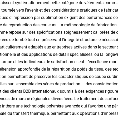
aissent systématiquement cette catégorie de vêtements comme i
 tournée vers l’avenir et des considérations pratiques de fabric
ques d’impression par sublimation exigent des performances cohé
e de reproduction des couleurs. La méthodologie de fabrication e
me repose sur des spécifications soigneusement calibrées de den
rées de tombé tout en préservant l’intégrité structurelle nécessai
articulièrement adaptés aux entreprises actives dans le secteur
ionnelle et des applications de détail spécialisées, où la longév
marque et les indicateurs de satisfaction client. L’excellence ma
hension approfondie de la répartition du poids du tissu, des te
ition permettant de préserver les caractéristiques de coupe sur
illes sur l’ensemble des séries de production — des considératio
t des clients B2B internationaux soumis à des exigences rigoure
ences de marché régionales diversifiées. Le traitement de surface
e intègre une technologie polymère avancée qui favorise une péné
le du transfert thermique, permettant aux opérations d’impress