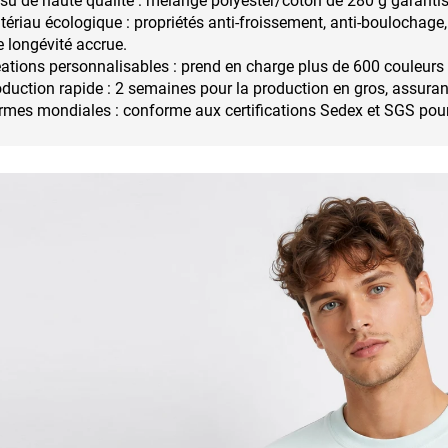
su de haute qualité : mélange polyester/coton de 280 g garantiss
ériau écologique : propriétés anti-froissement, anti-boulochage
 longévité accrue.
ations personnalisables : prend en charge plus de 600 couleur
duction rapide : 2 semaines pour la production en gros, assurant
mes mondiales : conforme aux certifications Sedex et SGS pour l