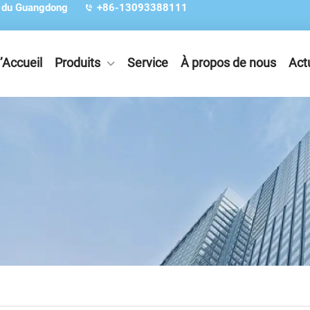
e du Guangdong
+86-13093388111
’Accueil
Produits
Service
À propos de nous
Act