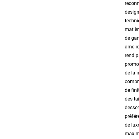
reconn
design
techni
matièr
de gam
amélio
rend p
promot
de la 
compré
de fin
des ta
desser
préfér
de lux
maxima