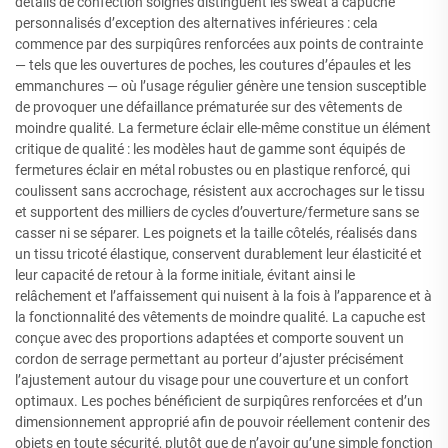
détails de confection soignés distinguent les sweat à capuche
personnalisés d’exception des alternatives inférieures : cela
commence par des surpiqûres renforcées aux points de contrainte
— tels que les ouvertures de poches, les coutures d’épaules et les
emmanchures — où l’usage régulier génère une tension susceptible
de provoquer une défaillance prématurée sur des vêtements de
moindre qualité. La fermeture éclair elle-même constitue un élément
critique de qualité : les modèles haut de gamme sont équipés de
fermetures éclair en métal robustes ou en plastique renforcé, qui
coulissent sans accrochage, résistent aux accrochages sur le tissu
et supportent des milliers de cycles d’ouverture/fermeture sans se
casser ni se séparer. Les poignets et la taille côtelés, réalisés dans
un tissu tricoté élastique, conservent durablement leur élasticité et
leur capacité de retour à la forme initiale, évitant ainsi le
relâchement et l’affaissement qui nuisent à la fois à l’apparence et à
la fonctionnalité des vêtements de moindre qualité. La capuche est
conçue avec des proportions adaptées et comporte souvent un
cordon de serrage permettant au porteur d’ajuster précisément
l’ajustement autour du visage pour une couverture et un confort
optimaux. Les poches bénéficient de surpiqûres renforcées et d’un
dimensionnement approprié afin de pouvoir réellement contenir des
objets en toute sécurité, plutôt que de n’avoir qu’une simple fonction