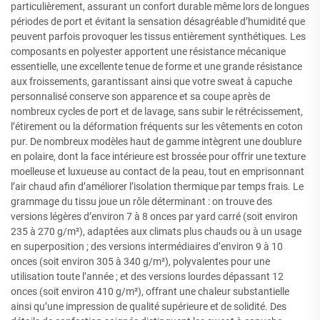
particulièrement, assurant un confort durable même lors de longues
périodes de port et évitant la sensation désagréable d’humidité que
peuvent parfois provoquer les tissus entièrement synthétiques. Les
composants en polyester apportent une résistance mécanique
essentielle, une excellente tenue de forme et une grande résistance
aux froissements, garantissant ainsi que votre sweat à capuche
personnalisé conserve son apparence et sa coupe après de
nombreux cycles de port et de lavage, sans subir le rétrécissement,
l’étirement ou la déformation fréquents sur les vêtements en coton
pur. De nombreux modèles haut de gamme intègrent une doublure
en polaire, dont la face intérieure est brossée pour offrir une texture
moelleuse et luxueuse au contact de la peau, tout en emprisonnant
l’air chaud afin d’améliorer l’isolation thermique par temps frais. Le
grammage du tissu joue un rôle déterminant : on trouve des
versions légères d’environ 7 à 8 onces par yard carré (soit environ
235 à 270 g/m²), adaptées aux climats plus chauds ou à un usage
en superposition ; des versions intermédiaires d’environ 9 à 10
onces (soit environ 305 à 340 g/m²), polyvalentes pour une
utilisation toute l’année ; et des versions lourdes dépassant 12
onces (soit environ 410 g/m²), offrant une chaleur substantielle
ainsi qu’une impression de qualité supérieure et de solidité. Des