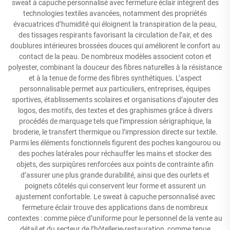
sweat à capuche personnalisé avec fermeture éclair intègrent des
technologies textiles avancées, notamment des propriétés
évacuatrices d’humidité qui éloignent la transpiration de la peau,
des tissages respirants favorisant la circulation de l’air, et des
doublures intérieures brossées douces qui améliorent le confort au
contact de la peau. De nombreux modèles associent coton et
polyester, combinant la douceur des fibres naturelles à la résistance
et à la tenue de forme des fibres synthétiques. L’aspect
personnalisable permet aux particuliers, entreprises, équipes
sportives, établissements scolaires et organisations d’ajouter des
logos, des motifs, des textes et des graphismes grâce à divers
procédés de marquage tels que l’impression sérigraphique, la
broderie, le transfert thermique ou l’impression directe sur textile.
Parmi les éléments fonctionnels figurent des poches kangourou ou
des poches latérales pour réchauffer les mains et stocker des
objets, des surpiqûres renforcées aux points de contrainte afin
d’assurer une plus grande durabilité, ainsi que des ourlets et
poignets côtelés qui conservent leur forme et assurent un
ajustement confortable. Le sweat à capuche personnalisé avec
fermeture éclair trouve des applications dans de nombreux
contextes : comme pièce d’uniforme pour le personnel de la vente au
détail et du secteur de l’hôtellerie-restauration, comme tenue