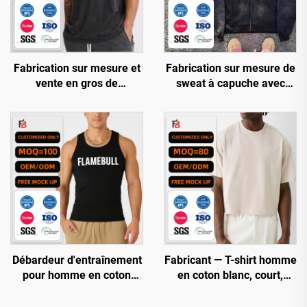
Fabrication sur mesure et
Fabrication sur mesure de
vente en gros de
sweat à capuche avec
débardeurs pour salle de
broderie appliquée,
sport, respirants, à
surdimensionné, 350 g/m²,
séchage rapide, avec
effet délavé acide, avec
lavage acide et coupe
logo
surdimensionnée pour
hommes
Débardeur d'entraînement
Fabricant — T-shirt homme
pour homme en coton
en coton blanc, court,
estival, moulant et côtelé,
manches courtes, coupe
débardeur sans manches
boîteuse