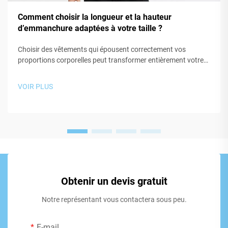
Comment choisir la longueur et la hauteur
d’emmanchure adaptées à votre taille ?
Choisir des vêtements qui épousent correctement vos
proportions corporelles peut transformer entièrement votre
apparence ainsi que votre confort tout au long de la journée.
Lors de la sélection de sweat-shirts à capuche, de sweat-
VOIR PLUS
shirts ou de tout autre vêtement supérieur décontracté, deux
mesures critiques sont souvent négligées : la…
Obtenir un devis gratuit
Notre représentant vous contactera sous peu.
E-mail