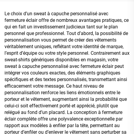
personnalisable avec logo,
surdimensionnée,
t-shirt sans manches pour
personnalisable
Le choix d’un sweat à capuche personnalisé avec
homme
fermeture éclair offre de nombreux avantages pratiques, ce
qui en fait un investissement judicieux tant sur le plan
personnel que professionnel. Tout d’abord, la possibilité de
personnalisation vous permet de créer des vêtements
véritablement uniques, reflétant votre identité de marque,
l’esprit d’équipe ou votre style personnel. Contrairement aux
sweat-shirts génériques disponibles en magasin, votre
sweat à capuche personnalisé avec fermeture éclair peut
intégrer vos couleurs exactes, des éléments graphiques
spécifiques et des textes personnalisés, transmettant ainsi
efficacement votre message. Ce haut niveau de
personnalisation renforce les liens émotionnels entre le
porteur et le vêtement, augmentant ainsi la probabilité que
celui-ci soit effectivement porté et apprécié, plutôt que
relégué au fond d’un placard. La conception à fermeture
éclair complète offre une polyvalence exceptionnelle par
rapport aux modèles à enfiler par la tête, permettant au
porteur d’enfiler ou d’enlever le vêtement sans perturber sa