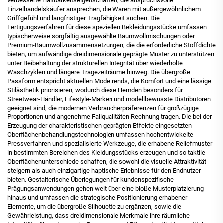
verbesserte Haltbarkeitseigenschaften, die anspruchsvolle
Einzelhandelskäufer ansprechen, die Waren mit außergewöhnlichem
Griffgefühl und langfristiger Tragfähigkeit suchen. Die
Fertigungsverfahren für diese speziellen Bekleidungsstücke umfassen
typischerweise sorgfältig ausgewählte Baumwollmischungen oder
Premium-Baumwollzusammensetzungen, die die erforderliche Stoffdichte
bieten, um aufwändige
dreidimensionale geprägte Muster zu unterstützen
unter Beibehaltung der strukturellen Integrität über wiederholte
Waschzyklen und längere Tragezeiträume hinweg. Die übergroße
Passform entspricht aktuellen Modetrends, die Komfort und eine lässige
Stilästhetik priorisieren, wodurch diese Hemden besonders für
Streetwear-Händler, Lifestyle-Marken und modellbewusste Distributoren
geeignet sind, die modernen Verbraucherpräferenzen für großzügige
Proportionen und angenehme Fallqualitäten Rechnung tragen. Die bei der
Erzeugung der charakteristischen geprägten Effekte eingesetzten
Oberflächenbehandlungstechnologien umfassen hochentwickelte
Pressverfahren und spezialisierte Werkzeuge, die erhabene Reliefmuster
in bestimmten Bereichen des Kleidungsstücks erzeugen und so taktile
Oberflächenunterschiede schaffen, die sowohl die visuelle Attraktivität
steigern als auch einzigartige haptische Erlebnisse für den Endnutzer
bieten. Gestalterische Überlegungen für kundenspezifische
Prägungsanwendungen gehen weit über eine bloße Musterplatzierung
hinaus und umfassen die strategische Positionierung erhabener
Elemente, um die übergroße Silhouette zu ergänzen, sowie die
Gewährleistung, dass dreidimensionale Merkmale ihre räumliche