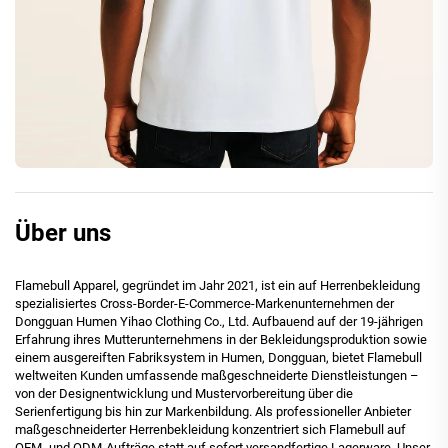
Über uns
Flamebull Apparel, gegründet im Jahr 2021, ist ein auf Herrenbekleidung
spezialisiertes Cross-Border-E-Commerce-Markenunternehmen der
Dongguan Humen Yihao Clothing Co., Ltd. Aufbauend auf der 19-jährigen
Erfahrung ihres Mutterunternehmens in der Bekleidungsproduktion sowie
einem ausgereiften Fabriksystem in Humen, Dongguan, bietet Flamebull
weltweiten Kunden umfassende maßgeschneiderte Dienstleistungen –
von der Designentwicklung und Mustervorbereitung über die
Serienfertigung bis hin zur Markenbildung. Als professioneller Anbieter
maßgeschneiderter Herrenbekleidung konzentriert sich Flamebull auf
OEM- und ODM-Aufträge statt auf sofort versandfertige Lagerware. Unser