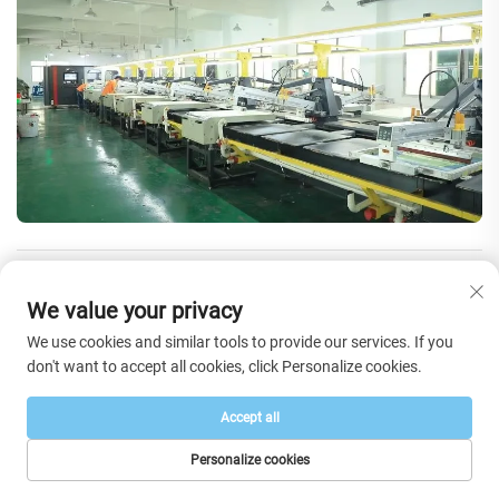
Häufig gestellte Fragen
We value your privacy
We use cookies and similar tools to provide our services. If you
don't want to accept all cookies, click Personalize cookies.
Haben Sie einen Katalog?
Accept all
Ja, wir haben Produktkataloge. Bitte kontaktieren Sie uns jetzt
und teilen Sie uns mit, welchen Stil Sie wünschen.
Personalize cookies
STARTSEITE
PRODUKTE
E-MAIL
TEL.