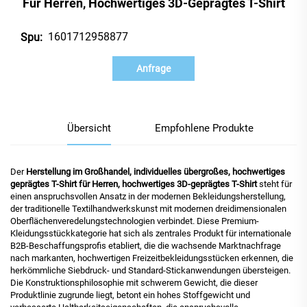
Für Herren, Hochwertiges 3D-Geprägtes T-Shirt
1601712958877
Spu:
Anfrage
Übersicht
Empfohlene Produkte
Der
Herstellung im Großhandel, individuelles übergroßes, hochwertiges
geprägtes T-Shirt für Herren, hochwertiges 3D-geprägtes T-Shirt
steht für
einen anspruchsvollen Ansatz in der modernen Bekleidungsherstellung,
der traditionelle Textilhandwerkskunst mit modernen dreidimensionalen
Oberflächenveredelungstechnologien verbindet. Diese Premium-
Kleidungsstückkategorie hat sich als zentrales Produkt für internationale
B2B-Beschaffungsprofis etabliert, die die wachsende Marktnachfrage
nach markanten, hochwertigen Freizeitbekleidungsstücken erkennen, die
herkömmliche Siebdruck- und Standard-Stickanwendungen übersteigen.
Die Konstruktionsphilosophie mit schwerem Gewicht, die dieser
Produktlinie zugrunde liegt, betont ein hohes Stoffgewicht und