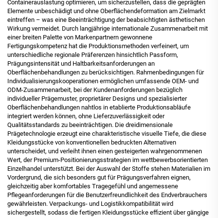
Containerauslastung optimieren, um sicherzustellen, dass die geprägten
Elemente unbeschädigt und ohne Oberflächendeformation am Zielmarkt
eintreffen – was eine Beeinträchtigung der beabsichtigten ästhetischen
Wirkung vermeidet. Durch langjährige internationale Zusammenarbeit mit
einer breiten Palette von Markenpartnern gewonnene
Fertigungskompetenz hat die Produktionsmethoden verfeinert, um
unterschiedliche regionale Präferenzen hinsichtlich Passform,
Prägungsintensität und Haltbarkeitsanforderungen an
Oberflächenbehandlungen zu berücksichtigen. Rahmenbedingungen für
Individualisierungskooperationen ermöglichen umfassende OEM- und
ODM-Zusammenarbeit, bei der Kundenanforderungen bezüglich
individueller Prägemuster, proprietärer Designs und spezialisierter
Oberflächenbehandlungen nahtlos in etablierte Produktionsabläufe
integriert werden können, ohne Lieferzuverlässigkeit oder
Qualitätsstandards zu beeinträchtigen. Die dreidimensionale
Prägetechnologie erzeugt eine charakteristische visuelle Tiefe, die diese
Kleidungsstücke von konventionellen bedruckten Alternativen
unterscheidet, und verleiht ihnen einen gesteigerten wahrgenommenen
Wert, der Premium-Positionierungsstrategien im wettbewerbsorientierten
Einzelhandel unterstützt. Bei der Auswahl der Stoffe stehen Materialien im
Vordergrund, die sich besonders gut für Prägungsverfahren eignen,
gleichzeitig aber komfortables Tragegefühl und angemessene
Pflegeanforderungen für die Benutzerfreundlichkeit des Endverbrauchers
gewährleisten. Verpackungs- und Logistikkompatibilität wird
sichergestellt, sodass die fertigen Kleidungsstücke effizient über gängige