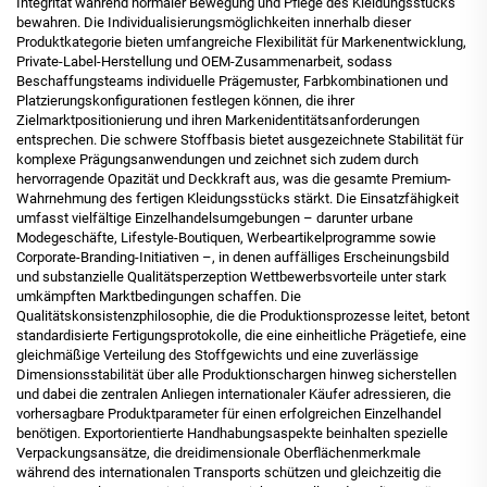
Integrität während normaler Bewegung und Pflege des Kleidungsstücks
bewahren. Die Individualisierungsmöglichkeiten innerhalb dieser
Produktkategorie bieten umfangreiche Flexibilität für Markenentwicklung,
Private-Label-Herstellung und OEM-Zusammenarbeit, sodass
Beschaffungsteams individuelle Prägemuster, Farbkombinationen und
Platzierungskonfigurationen festlegen können, die ihrer
Zielmarktpositionierung und ihren Markenidentitätsanforderungen
entsprechen. Die schwere Stoffbasis bietet ausgezeichnete Stabilität für
komplexe Prägungsanwendungen und zeichnet sich zudem durch
hervorragende Opazität und Deckkraft aus, was die gesamte Premium-
Wahrnehmung des fertigen Kleidungsstücks stärkt. Die Einsatzfähigkeit
umfasst vielfältige Einzelhandelsumgebungen – darunter urbane
Modegeschäfte, Lifestyle-Boutiquen, Werbeartikelprogramme sowie
Corporate-Branding-Initiativen –, in denen auffälliges Erscheinungsbild
und substanzielle Qualitätsperzeption Wettbewerbsvorteile unter stark
umkämpften Marktbedingungen schaffen. Die
Qualitätskonsistenzphilosophie, die die Produktionsprozesse leitet, betont
standardisierte Fertigungsprotokolle, die eine einheitliche Prägetiefe, eine
gleichmäßige Verteilung des Stoffgewichts und eine zuverlässige
Dimensionsstabilität über alle Produktionschargen hinweg sicherstellen
und dabei die zentralen Anliegen internationaler Käufer adressieren, die
vorhersagbare Produktparameter für einen erfolgreichen Einzelhandel
benötigen. Exportorientierte Handhabungsaspekte beinhalten spezielle
Verpackungsansätze, die dreidimensionale Oberflächenmerkmale
während des internationalen Transports schützen und gleichzeitig die