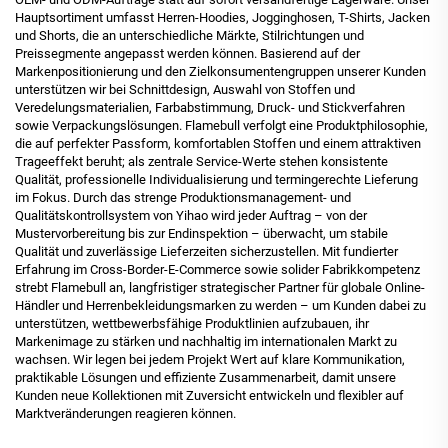
Hauptsortiment umfasst Herren-Hoodies, Jogginghosen, T-Shirts, Jacken
und Shorts, die an unterschiedliche Märkte, Stilrichtungen und
Preissegmente angepasst werden können. Basierend auf der
Markenpositionierung und den Zielkonsumentengruppen unserer Kunden
unterstützen wir bei Schnittdesign, Auswahl von Stoffen und
Veredelungsmaterialien, Farbabstimmung, Druck- und Stickverfahren
sowie Verpackungslösungen. Flamebull verfolgt eine Produktphilosophie,
die auf perfekter Passform, komfortablen Stoffen und einem attraktiven
Trageeffekt beruht; als zentrale Service-Werte stehen konsistente
Qualität, professionelle Individualisierung und termingerechte Lieferung
im Fokus. Durch das strenge Produktionsmanagement- und
Qualitätskontrollsystem von Yihao wird jeder Auftrag – von der
Mustervorbereitung bis zur Endinspektion – überwacht, um stabile
Qualität und zuverlässige Lieferzeiten sicherzustellen. Mit fundierter
Erfahrung im Cross-Border-E-Commerce sowie solider Fabrikkompetenz
strebt Flamebull an, langfristiger strategischer Partner für globale Online-
Händler und Herrenbekleidungsmarken zu werden – um Kunden dabei zu
unterstützen, wettbewerbsfähige Produktlinien aufzubauen, ihr
Markenimage zu stärken und nachhaltig im internationalen Markt zu
wachsen. Wir legen bei jedem Projekt Wert auf klare Kommunikation,
praktikable Lösungen und effiziente Zusammenarbeit, damit unsere
Kunden neue Kollektionen mit Zuversicht entwickeln und flexibler auf
Marktveränderungen reagieren können.