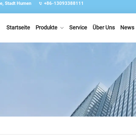
e, Stadt Humen
+86-13093388111
Startseite
Produkte
Service
Über Uns
News