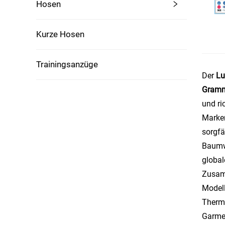
Hosen
Kurze Hosen
Trainingsanzüge
Der
Lu
Gramm
und ri
Marken
sorgfä
Baumwo
global
Zusam
Modell
Thermo
Garmen