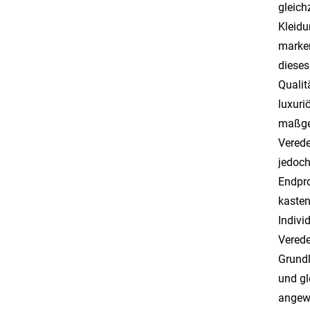
gleichz
Kleidu
marken
dieses
Qualit
luxuri
maßges
Verede
jedoch
Endpro
kasten
Indivi
Verede
Grundl
und gl
angewi