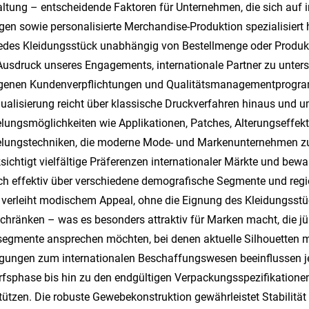
ltung – entscheidende Faktoren für Unternehmen, die sich auf 
en sowie personalisierte Merchandise-Produktion spezialisiert 
edes Kleidungsstück unabhängig von Bestellmenge oder Produk
Ausdruck unseres Engagements, internationale Partner zu unterst
igenen Kundenverpflichtungen und Qualitätsmanagementprogramm
dualisierung reicht über klassische Druckverfahren hinaus und 
lungsmöglichkeiten wie Applikationen, Patches, Alterungseffekt
elungstechniken, die moderne Mode- und Markenunternehmen z
sichtigt vielfältige Präferenzen internationaler Märkte und bew
ch effektiv über verschiedene demografische Segmente und regio
verleiht modischem Appeal, ohne die Eignung des Kleidungsstüc
chränken – was es besonders attraktiv für Marken macht, die 
egmente ansprechen möchten, bei denen aktuelle Silhouetten 
gungen zum internationalen Beschaffungswesen beeinflussen je
fsphase bis hin zu den endgültigen Verpackungsspezifikationen, 
tützen. Die robuste Gewebekonstruktion gewährleistet Stabilitä