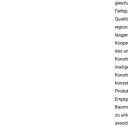
gleich
Fertig
Qualit
region
länger
Kooper
das un
Konstr
maßges
Konstr
konzen
Produk
Engage
Baumwo
zu unt
assozi