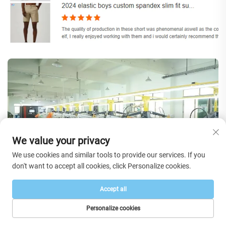
We value your privacy
We use cookies and similar tools to provide our services. If you
don't want to accept all cookies, click Personalize cookies.
Accept all
Häufig gestellte Fragen
Personalize cookies
STARTSEITE
PRODUKTE
E-MAIL
TEL.