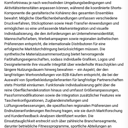
Komfortniveau je nach wechselnden Umgebungsbedingungen und
Aktivitätsintensitäten anpassen können, während die koordinierte Shorts-
Komponente die gestalterische Kohärenz des gesamten Ensembles
bewahrt. Mögliche Oberflächenbehandlungen umfassen verschiedene
Druckverfahren, Stickoptionen sowie Heat-Transfer-Anwendungen und
ermöglichen so eine umfassende Markenintegration und visuelle
Individualisierung, die den Anforderungen an Unternehmensidentität,
Mannschaftsfarben, Werbekampagnen sowie regionalen ästhetischen
Präferenzen entspricht, die internationale Distributoren für eine
erfolgreiche Marktdurchdringung berücksichtigen müssen. Die
synthetische Materialzusammensetzung bietet hervorragende
Farbhaltungseigenschaften, sodass individuelle Grafiken, Logos und
Designelemente ihre visuelle Integrität über wiederholte Waschzyklen und
längere Nutzungsdauern hinweg bewahren – ein Aspekt, der den
langfristigen Wertvorstellungen von B2B-Käufern entspricht, die bei der
Auswahl von Sportbekleidungslieferanten für langfristige Partnerschaften
stets Priorität einräumen. Funktionale Individualisierung geht über die
reine Oberflächendekoration hinaus und umfasst Größenanpassungen,
Passformmodifikationen sowie die Integration zusätzlicher Features wie
Taschenkonfigurationen, Zugbandeinstellungen und
Lüftungsverbesserungen, die spezifischen regionalen Präferenzen und
Endnutzeranforderungen Rechnung tragen, wie sie durch Marktforschung
und Kundenfeedback-Analysen identifiziert wurden. Die
Einsatztauglichkeit erstreckt sich über zahlreiche Branchensegmente,
darunter betriebliche Fitnessprogramme, sportliche Abteilungen an