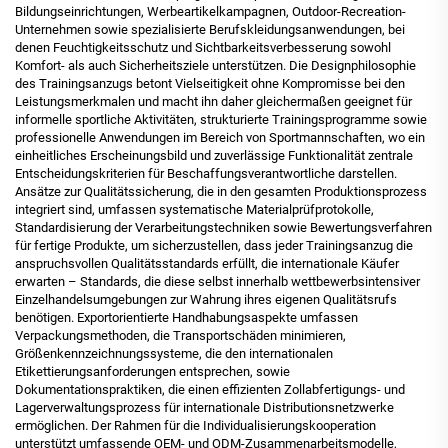
Bildungseinrichtungen, Werbeartikelkampagnen, Outdoor-Recreation-
Unternehmen sowie spezialisierte Berufskleidungsanwendungen, bei
denen Feuchtigkeitsschutz und Sichtbarkeitsverbesserung sowohl
Komfort- als auch Sicherheitsziele unterstützen. Die Designphilosophie
des Trainingsanzugs betont Vielseitigkeit ohne Kompromisse bei den
Leistungsmerkmalen und macht ihn daher gleichermaßen geeignet für
informelle sportliche Aktivitäten, strukturierte Trainingsprogramme sowie
professionelle Anwendungen im Bereich von Sportmannschaften, wo ein
einheitliches Erscheinungsbild und zuverlässige Funktionalität zentrale
Entscheidungskriterien für Beschaffungsverantwortliche darstellen.
Ansätze zur Qualitätssicherung, die in den gesamten Produktionsprozess
integriert sind, umfassen systematische Materialprüfprotokolle,
Standardisierung der Verarbeitungstechniken sowie Bewertungsverfahren
für fertige Produkte, um sicherzustellen, dass jeder Trainingsanzug die
anspruchsvollen Qualitätsstandards erfüllt, die internationale Käufer
erwarten – Standards, die diese selbst innerhalb wettbewerbsintensiver
Einzelhandelsumgebungen zur Wahrung ihres eigenen Qualitätsrufs
benötigen. Exportorientierte Handhabungsaspekte umfassen
Verpackungsmethoden, die Transportschäden minimieren,
Größenkennzeichnungssysteme, die den internationalen
Etikettierungsanforderungen entsprechen, sowie
Dokumentationspraktiken, die einen effizienten Zollabfertigungs- und
Lagerverwaltungsprozess für internationale Distributionsnetzwerke
ermöglichen. Der Rahmen für die Individualisierungskooperation
unterstützt umfassende OEM- und ODM-Zusammenarbeitsmodelle,