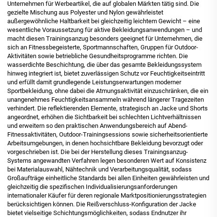
Unternehmen für Werbeartikel, die auf globalen Märkten tätig sind. Die
gezielte Mischung aus Polyester und Nylon gewährleistet
außergewöhnliche Haltbarkeit bei gleichzeitig leichtem Gewicht – eine
wesentliche Voraussetzung für aktive Bekleidungsanwendungen – und
macht diesen Trainingsanzug besonders geeignet für Unternehmen, die
sich an Fitnessbegeisterte, Sportmannschaften, Gruppen für Outdoor-
Aktivitäten sowie betriebliche Gesundheitsprogramme richten. Die
wasserdichte Beschichtung, die über das gesamte Bekleidungssystem
hinweg integriert ist, bietet zuverlässigen Schutz vor Feuchtigkeitseintritt
und erfüllt damit grundlegende Leistungserwartungen moderner
Sportbekleidung, ohne dabei die Atmungsaktivität einzuschränken, die ein
unangenehmes Feuchtigkeitsansammeln während längerer Tragezeiten
verhindert. Die reflektierenden Elemente, strategisch an Jacke und Shorts
angeordnet, erhöhen die Sichtbarkeit bei schlechten Lichtverhältnissen
und erweitern so den praktischen Anwendungsbereich auf Abend-
Fitnessaktivitäten, Outdoor-Trainingsessions sowie sicherheitsorientierte
Arbeitsumgebungen, in denen hochsichtbare Bekleidung bevorzugt oder
vorgeschrieben ist. Die bei der Herstellung dieses Trainingsanzug-
Systems angewandten Verfahren legen besonderen Wert auf Konsistenz
bei Materialauswahl, Nähtechnik und Verarbeitungsqualität, sodass
Großaufträge einheitliche Standards bei allen Einheiten gewährleisten und
gleichzeitig die spezifischen Individualisierungsanforderungen
internationaler Käufer für deren regionale Marktpositionierungsstrategien
berücksichtigen können. Die Reißverschluss-Konfiguration der Jacke
bietet vielseitige Schichtungsmöglichkeiten, sodass Endnutzer ihr