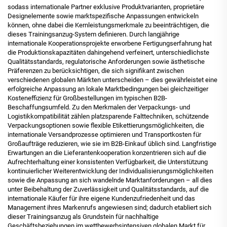
sodass internationale Partner exklusive Produktvarianten, proprietäre
Designelemente sowie marktspezifische Anpassungen entwickeln
können, ohne dabei die Kernleistungsmerkmale zu beeinträchtigen, die
dieses Trainingsanzug-System definieren. Durch langjährige
internationale Kooperationsprojekte erworbene Fertigungserfahrung hat
die Produktionskapazitäten dahingehend verfeinert, unterschiedlichste
Qualitätsstandards, regulatorische Anforderungen sowie ästhetische
Präferenzen zu berücksichtigen, die sich signifikant zwischen
verschiedenen globalen Märkten unterscheiden – dies gewährleistet eine
erfolgreiche Anpassung an lokale Marktbedingungen bei gleichzeitiger
Kosteneffizienz für Großbestellungen im typischen B2B-
Beschaffungsumfeld. Zu den Merkmalen der Verpackungs- und
Logistikkompatibilität zählen platzsparende Falttechniken, schützende
Verpackungsoptionen sowie flexible Etikettierungsmöglichkeiten, die
internationale Versandprozesse optimieren und Transportkosten für
Großaufträge reduzieren, wie sie im B2B-Einkauf üblich sind. Langfristige
Erwartungen an die Lieferantenkooperation konzentrieren sich auf die
Aufrechterhaltung einer konsistenten Verfügbarkeit, die Unterstützung
kontinuierlicher Weiterentwicklung der Individualisierungsmöglichkeiten
sowie die Anpassung an sich wandelnde Marktanforderungen – all dies
unter Beibehaltung der Zuverlässigkeit und Qualitätsstandards, auf die
internationale Käufer für ihre eigene Kundenzufriedenheit und das
Management ihres Markenrufs angewiesen sind; dadurch etabliert sich
dieser Trainingsanzug als Grundstein für nachhaltige
Geschäftsbeziehungen im wettbewerbsintensiven globalen Markt für