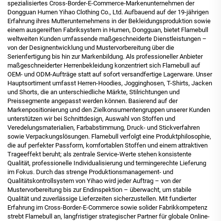
spezialisiertes Cross-Border-E-Commerce-Markenunternehmen der
Dongguan Humen Yihao Clothing Co., Ltd. Aufbauend auf der 19-jährigen
Erfahrung ihres Mutterunternehmens in der Bekleidungsproduktion sowie
einem ausgereiften Fabriksystem in Humen, Dongguan, bietet Flamebull
weltweiten Kunden umfassende maßgeschneiderte Dienstleistungen –
von der Designentwicklung und Mustervorbereitung über die
Serienfertigung bis hin zur Markenbildung. Als professioneller Anbieter
maßgeschneiderter Herrenbekleidung konzentriert sich Flamebull auf
OEM- und ODM-Aufträge statt auf sofort versandfertige Lagerware. Unser
Hauptsortiment umfasst Herren-Hoodies, Jogginghosen, T-Shirts, Jacken
und Shorts, die an unterschiedliche Märkte, Stilrichtungen und
Preissegmente angepasst werden können. Basierend auf der
Markenpositionierung und den Zielkonsumentengruppen unserer Kunden
unterstützen wir bei Schnittdesign, Auswahl von Stoffen und
Veredelungsmaterialien, Farbabstimmung, Druck- und Stickverfahren
sowie Verpackungslösungen. Flamebull verfolgt eine Produktphilosophie,
die auf perfekter Passform, komfortablen Stoffen und einem attraktiven
Trageeffekt beruht; als zentrale Service-Werte stehen konsistente
Qualität, professionelle Individualisierung und termingerechte Lieferung
im Fokus. Durch das strenge Produktionsmanagement- und
Qualitätskontrollsystem von Yihao wird jeder Auftrag – von der
Mustervorbereitung bis zur Endinspektion – überwacht, um stabile
Qualität und zuverlässige Lieferzeiten sicherzustellen. Mit fundierter
Erfahrung im Cross-Border-E-Commerce sowie solider Fabrikkompetenz
strebt Flamebull an, langfristiger strategischer Partner für globale Online-