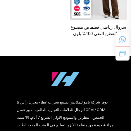
سروال رياضي فضفاض مصنوع
من القطن النقي 100% بلون
بني أساسي، بوزن 500 غ/م²،
بدون طباعة، للبيع بالجملة
وتخصيصه حسب الطلب
توفر شركة ياهو للملابس تصنيع سترات غطاء محرك رأس &
OEM / ODM للرجال للعلامات التجارية العالمية. خبير غسل
الحمض، التطريز، والنموذج الأولي السريع 7 أيام. 19 سنة،
مراقبة جودة من منظمة الأيزو، تسليم في الوقت المحدد. اطلب